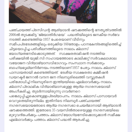
പഞ്ചായത്ത് പ്രസിഡന്റ ആര്യാടന്‍ ഷൗക്കത്തിന്റെ നേതൃത്വത്തില്‍
2006ല്‍ തുടക്കമിട്ട ‘ജ്യോതിര്‍ഗമയ’ പദ്ധതിയിലൂടെ ജനകീയ സര്‍വേ
നടത്തി കണ്ടെത്തിയ 1957 പേരെയാണ് വീടിനും
സമീപപ്രദേശങ്ങളിലും ഒരുക്കിയ 160തോളം പഠനകേന്ദ്രങ്ങളിത്തെിച്ച്
ചിട്ടയൊപ്പിച്ച പരിശീലനത്തിലൂടെ നാലാം ക്ലാസ്
യോഗ്യതനേടിക്കൊടുത്തത്. സാക്ഷരതാമിഷന്‍ നടത്തിയ
പരീക്ഷയില്‍ യുജി.സി സഹായത്തോടെ കാലിക്കറ്റ് സര്‍വകലാശാല
വയോജന വിദ്യാഭ്യാസവിഭാഗവും സംസ്ഥാന സര്‍ക്കാരും
ബാഹ്യമൂല്യനിര്‍ണയം നടത്തിയാണ് 1957 പേരും നാലാം ക്ലാസ്
പാസായതായി കണ്ടെത്തിയത്. ദേശീയ സാക്ഷരതാ കമ്മീഷന്‍
ഡയറക്ടര്‍ ജനറല്‍ വന്ദന ജന നിലമ്പൂരിലെത്തി വസ്തുതകള്‍
പരിശോധിച്ച് നിലമ്പൂരിനെ ഇന്ത്യയിലെ എല്ലാവര്‍ക്കും നാലാം
ക്ലാസ് പ്രാഥമിക വിദ്യാഭ്യാസമുള്ള ആദ്യ നഗരസഭയായി
അംഗീകരിച്ചു. തുടര്‍ന്നായിരുന്നു ഗവര്‍ണറെ
പങ്കെടുപ്പിച്ചുകൊണ്ടുള്ളപ്രഖ്യാപനം. നാലാം ക്ലാസ് പാസായവര്‍
വെറുതെയിരുന്നില്ല. ഇതിനിടെ നിലമ്പൂര്‍ പഞ്ചായത്ത്
നഗരസഭയായതോടെ ആദ്യ നഗരസഭാ ചെയര്‍മാനായി ആര്യാടന്‍
ഷൗക്കത്തെത്തി. ഇതോടെ 35 വയസില്‍താഴെയുള്ള നഗരസഭയിലെ
മുഴുവന്‍പേര്‍ക്കും പത്താം ക്ലാസ് യോഗ്യനേടിക്കൊടുക്കാന്‍ സമീക്ഷ
എല്ലാവര്‍ക്കും പത്താം ക്ലാസ് പദ്ധതി ആരംഭിച്ചു.