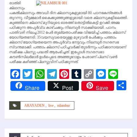
രാത്രി
ക്ലാസും
പകല്‍ക്ലാസും അവധി ദിന ക്ലാസുകളുമായി 80 പഠനകേന്ദ്രങ്ങള്‍
തുറന്നു. വീട്ടമ്മമാര്‍ കൈക്കുഞ്ഞുങ്ങളുമായി വരെ ക്ലാസുകളിലെത്തി.
കുഞ്ഞിനെ ക്ലാസ് മുറിയുടെ ഓരത്ത് തൊട്ടില്‍കെട്ടി ഉറക്കി അമ്മ
പഠിക്കുന്ന അപൂര്‍വ്വ കാഴ്ചക്കും നിലമ്പൂര്‍ സാക്ഷിയായി. പഠനം
പാതിവഴി നിലച്ച 2012 പേര്‍ തുല്യതാപരീക്ഷ വിജയിച്ച് പത്താം ക്ലാസ്
യോഗ്യതനേടി. 35വയസുവരെയുള്ള മുഴുവന്‍ പേര്‍ക്കും പത്താം
ക്ലാസ് യോഗ്യതയെന്ന അപൂര്‍വ്വ നേട്ടവും നിലമ്പൂര്‍ നഗരസഭ
സ്വന്തമാക്കി. പത്താം ക്ലാസ് പഠിച്ചവര്‍ക്ക് തുടര്‍ന്നും പഠിക്കാനായാണ്
സമീക്ഷ പ്ലസ്ടു പദ്ധതി ആരംഭിച്ചത്. ഇപ്പോള്‍ നഗരസഭാ
കൗണ്‍സിലര്‍മാര്‍ ഉള്‍പ്പെടെ അഞ്ഞൂറോളം പേരാണ് പ്ലസ് വണ്‍
പരീക്ഷ കഴിഞ്ഞ് പ്ലസ്ടുവിന് പഠിക്കുന്നത്.
Facebook
Twitter
WhatsApp
Telegram
Pinterest
Tumblr
Copy
Messen
Line
Link
Sh
Share
Post
Save
ARAYADEN
,
live
,
nilambur
Post