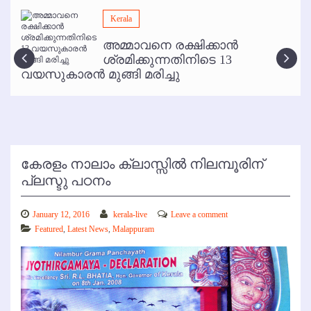
മമ്പുറം ആണ്ടു നേര്‍ച്ച ജൂണ്‍ 17 മുതല്‍
Kerala
ഇനി രമേശ് പിഷാരടി സ്റ്റേജ് ഷോകള്‍ക്ക് ഇല്ല
അമ്മാവനെ രക്ഷിക്കാന്‍
കോഴിക്കോട് വിമാനത്താവളത്തില്‍ അനധികൃത പാര്‍ക്കിംഗ് പിരിവ് :
ശ്രമിക്കുന്നതിനിടെ 13
പരാതി തള്ളി
വയസുകാരന്‍ മുങ്ങി മരിച്ചു
കേരളം നാലാം ക്ലാസ്സില്‍ നിലമ്പൂരിന്
പ്ലസ്ടു പഠനം
January 12, 2016
kerala-live
Leave a comment
Featured
,
Latest News
,
Malappuram