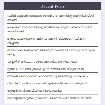
Recent Posts
ഖലീല്‍ ബുഖാരി തങ്ങളുടെ അറബി ഗ്രന്ഥത്തിന്റെ കവര്‍ റിലീസിംഗ്
നടത്തി
കോഴിക്കോട് വിമാനത്താവളത്തില്‍ അനധികൃത പാര്‍ക്കിംഗ് പിരിവ് :
പരാതി തള്ളി
മൂന്നാം ക്ലാസുകാരന് മര്‍ദ്ദനം: പരാതി വ്യാജമെന്ന് ഡി.ഇ.ഒ.
റിപ്പോര്‍ട്ട്
അമ്മാവനെ രക്ഷിക്കാന്‍ ശ്രമിക്കുന്നതിനിടെ 13 വയസുകാരന്‍ മുങ്ങി
മരിച്ചു
കൃഷ്ണഗിരി അപകടം: സഹോദരങ്ങള്‍ക്ക് അന്ത്യാഞ്ജലി
മുസ്ലിം ലീഗ് നേതൃയോഗം ഇന്ന്; മന്ത്രിമാരെ തീരുമാനിക്കും
നീറ്റ് പരീക്ഷ ക്രമക്കേട്: ഫ്രറ്റേണിറ്റി മൂവ്‌മെന്റിന്റെ പ്രതിഷേധം
വിജയ്ക്ക് ഗവര്‍ണറുടെ ചെക്ക്; മുഖ്യമന്ത്രി സ്ഥാനം കിട്ടുമോ?
തൃശൂരില്‍ ബി.ജെ.പിക്ക് വന്‍ വോട്ട് ചോര്‍ച്ച
ബംഗാളില്‍ ദാറുല്‍ഹുദ ഗേള്‍സ് ക്യാമ്പസ് പ്രവര്‍ത്തനം തുടങ്ങി