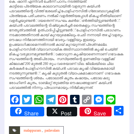
കെ. ഷാനി എന്നിവര്‍ ചേര്‍ന്ന് പഠനം നടത്തിയത്.
കാട്ടിലെ പ്രത്യേക കാലാവസ്ഥയില്‍ വളരുന്ന കയ്പന്‍
പടവലത്തിന്റെ വിത്ത് ശേഖരിച്ച് പോളിഹൗസില്‍ ഗ്രോബാഗുകളില്‍
പ്രത്യേക പരിചരണം നല്‍കി വളര്‍ത്തിയപ്പോള്‍ മികച്ച രീതിയിലാണ്
വളര്‍ച്ചയുണ്ടണ്‍ായതെന്ന് സംഘം കണ്‍െണ്‍ത്തിയിട്ടുണ്ടണ്‍ണ്‍്.
കയ്പന്‍ പടവലത്തിന്റെ ടിഷ്യുകള്‍ച്ചര്‍ തൈകളും സംഘത്തിന്റെ
നേതൃത്വത്തില്‍ ഉത്പാദിപ്പിച്ചിട്ടുണ്ടണ്‍്.പോളിഹൗസില്‍ പരാഗണം
നടക്കാത്തതിനാല്‍ കായ് കുറയുമെങ്കിലും ചെടി നന്നായി തഴച്ച് വളരും.
ഔഷധ നിര്‍മാണത്തിനായി വേരും വള്ളിയും ഇലയും
ഉപയോഗിക്കാമെന്നതിനാല്‍ കായ് കുറയുന്നത് പ്രശ്‌നമല്ല.
പോളിഹൗസില്‍ വ്യാവസായിക അടിസ്ഥാനത്തില്‍ കൃഷി ചെയ്ത്
മികച്ച വരുമാനമുണ്ടണ്‍ണ്‍ാക്കാവുന്ന കൃഷിയാണെന്നാണ് ഗവേഷക
സംഘത്തിന്റെ അഭിപ്രായം. സസ്യത്തിന്റെ ഉണങ്ങിയ വള്ളിക്ക്
കിലോക്ക് 200 മുതല്‍ 280 രൂപ വരെയാണ് വില. ജില്ലയിലെ ചില
കര്‍ഷകര്‍ പോളിഹൗസില്‍ കയ്പന്‍ പടവല കൃഷി വിജയകരമായി
നടത്തുന്നുണ്ടണ്‍്. കൃഷി കൂടുതല്‍ വ്യാപകമാക്കാനാണ് ഗവേഷക
സംഘത്തിന്റെ ശ്രമം. പടോലാതി കൃതം കഷായം, പടോല കടു
രോഹിണി കൃതം, ടാബ്‌ലറ്റ് തുടങ്ങിയ ഔഷധങ്ങളാണ് കയ്പന്‍
പടവലത്തില്‍ നിന്നും പ്രധാനമായും നിര്‍മിക്കുന്നത്.
Facebook
Twitter
WhatsApp
Telegram
Pinterest
Tumblr
Copy
Messen
Line
Link
Sh
Share
Post
Save
malappuram
,
padavalam