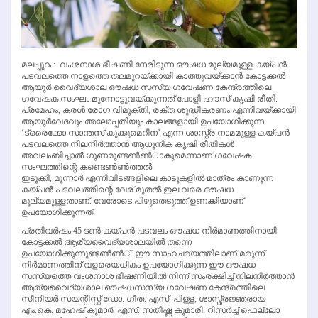
മലപ്പുറം: വംശനാശ ഭീഷണി നേരിടുന്ന ഔഷധ മുല്യമുള്ള കയ്പന്‍
പടവലത്തെ നാളത്തെ തലമുറയ്ക്കായി കാത്തുവയ്ക്കാന്‍ കോട്ടക്കല്‍
ആയുര്‍ വൈദ്യശാല ഔഷധ സസ്യ ഗവേഷണ കേന്ദ്രത്തിലെ
ഗവേഷക സംഘം മുന്നോട്ടുവയ്ക്കുന്നത് പോളി ഹൗസ് കൃഷി രീതി.
പ്രമേഹം, കരള്‍ രോഗ വിമുക്തി, രക്ത ശുദ്ധീകരണം എന്നിവയ്ക്കായി
ആയുര്‍വേദവും അലോപ്പതിയും കാലങ്ങളായി ഉപയോഗിക്കുന്ന
‘ട്രൈക്കോ സാന്തസ് കുക്കുമെറീന’ എന്ന ശാസ്ത്ര നാമമുള്ള കയ്പന്‍
പടവലത്തെ നിലനിര്‍ത്താന്‍ ആധുനിക കൃഷി രീതികള്‍
അവലംബിച്ചാല്‍ ഗുണമുണ്ടണ്‍ണ്‍ാകുമെന്നാണ് ഗവേഷക
സംഘത്തിന്റെ കണ്ടെണ്‍ണ്‍ത്തല്‍.
ഇടുക്കി, മൂന്നാര്‍ എന്നിവിടങ്ങളിലെ കാടുകളില്‍ മാത്രം കാണുന്ന
കയ്പന്‍ പടവലത്തിന്റെ വേര് മുതല്‍ ഇല വരെ ഔഷധ
മൂല്യമുള്ളതാണ്. വേരോടെ പിഴുതെടുത്ത് ഉണക്കിയാണ്
ഉപയോഗിക്കുന്നത്.
പ്രതിവര്‍ഷം 45 ടണ്‍ കയ്പന്‍ പടവലം ഔഷധ നിര്‍മാണത്തിനായി
കോട്ടക്കല്‍ ആര്യവൈദ്യശാലയില്‍ തന്നെ
ഉപയോഗിക്കുന്നുണ്ടണ്‍ണ്‍്. ഈ സാഹചര്യത്തിലാണ് മരുന്ന്
നിര്‍മാണത്തിന് വളരെയധികം ഉപയോഗിക്കുന്ന ഈ ഔഷധ
സസ്യത്തെ വംശനാശ ഭീഷണിയില്‍ നിന്ന് സംരക്ഷിച്ച് നിലനിര്‍ത്താന്‍
ആര്യവൈദ്യശാല ഔഷധസസ്യ ഗവേഷണ കേന്ദ്രത്തിലെ
സീനിയര്‍ സയന്റിസ്റ്റ് ഡോ. ഗീത. എസ്. പിള്ള, ശാസ്ത്രജ്ഞരായ
എം.കെ. മഹേഷ് കുമാര്‍, എസ്. സതീഷ്ണ കുമാരി, റിസര്‍ച്ച് ഫെല്ലോ