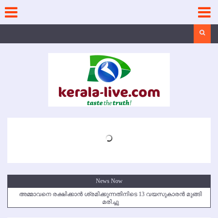
Skip
to
content
Search
News Now
അമ്മാവനെ രക്ഷിക്കാന്‍ ശ്രമിക്കുന്നതിനിടെ 13 വയസുകാരന്‍ മുങ്ങി
മരിച്ചു
കൃഷ്ണഗിരി അപകടം: സഹോദരങ്ങള്‍ക്ക് അന്ത്യാഞ്ജലി