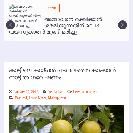
മമ്പുറം ആണ്ടു നേര്‍ച്ച ജൂണ്‍ 17 മുതല്‍
Kerala
ഇനി രമേശ് പിഷാരടി സ്റ്റേജ് ഷോകള്‍ക്ക് ഇല്ല
അമ്മാവനെ രക്ഷിക്കാന്‍
കോഴിക്കോട് വിമാനത്താവളത്തില്‍ അനധികൃത പാര്‍ക്കിംഗ് പിരിവ് :
ശ്രമിക്കുന്നതിനിടെ 13
പരാതി തള്ളി
വയസുകാരന്‍ മുങ്ങി മരിച്ചു
കാട്ടിലെ കയ്പന്‍ പടവലത്തെ കാക്കാന്‍
നാട്ടില്‍ ഗവേഷണം
January 29, 2016
kerala-live
Leave a comment
Featured
,
Latest News
,
Malappuram