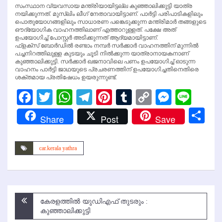
സംസ്ഥാന വ്യവസായ മന്ത്രിയായിട്ടല്ല കുഞ്ഞാലിക്കുട്ടി യാത്ര
നയിക്കുന്നത്. മുസ്ലിം ലീഗ് നേതാവായിട്ടാണ്. പാര്‍ട്ടി പരിപാടികളിലും
പൊതുയോഗങ്ങളിലും സാധാരണ പങ്കെടുക്കുന്ന മന്ത്രിമാര്‍ തങ്ങളുടെ
ഔദ്യോഗിക വാഹനത്തിലാണ് എത്താറുള്ളത്. പക്ഷേ അത്
ഉപയോഗിച്ച് പോസ്റ്റര്‍ അടിക്കുന്നത് ആദ്യമായിട്ടാണ്.
ഫ്‌ളക്‌സ് ബോര്‍ഡില്‍ രണ്ടാം നമ്പര്‍ സര്‍ക്കാര്‍ വാഹനത്തിന് മുന്നില്‍
പച്ചനിറത്തിലുള്ള കുടയും ചൂടി നില്‍ക്കുന്ന യാത്രാനായകനാണ്
കുഞ്ഞാലിക്കുട്ടി. സര്‍ക്കാര്‍ ഖജനാവിലെ പണം ഉപയോഗിച്ച് ഓടുന്ന
വാഹനം പാര്‍ട്ടി ജാഥയുടെ പ്രചരണത്തിന് ഉപയോഗിച്ചതിനെതിരെ
ശക്തമായ പ്രതിഷേധം ഉയരുന്നുണ്ട്.
Facebook
Twitter
WhatsApp
Telegram
Pinterest
Tumblr
Copy
Messen
Line
Link
Sh
Share
Post
Save
car.kerala yathra
Post
കേരളത്തില്‍ യുഡിഎഫ് തുടരും :
navigation
കുഞ്ഞാലിക്കുട്ടി