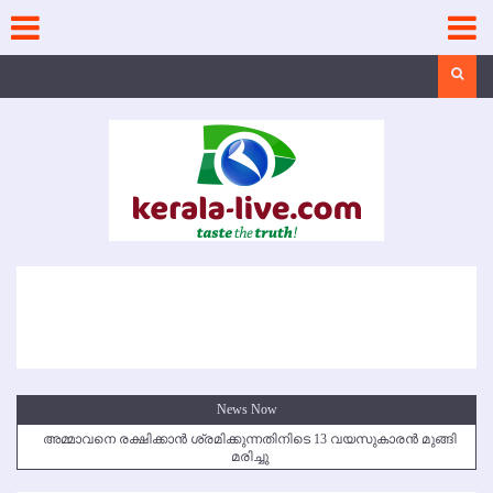
Skip
to
content
Search
News Now
അമ്മാവനെ രക്ഷിക്കാന്‍ ശ്രമിക്കുന്നതിനിടെ 13 വയസുകാരന്‍ മുങ്ങി
മരിച്ചു
കൃഷ്ണഗിരി അപകടം: സഹോദരങ്ങള്‍ക്ക് അന്ത്യാഞ്ജലി