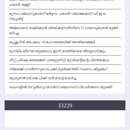
പരാതി തള്ളി
മൂന്നാം ക്ലാസുകാരന് മര്‍ദ്ദനം: പരാതി വ്യാജമെന്ന് ഡി.ഇ.ഒ.
റിപ്പോര്‍ട്ട്
അമ്മാവനെ രക്ഷിക്കാന്‍ ശ്രമിക്കുന്നതിനിടെ 13 വയസുകാരന്‍ മുങ്ങി
മരിച്ചു
കൃഷ്ണഗിരി അപകടം: സഹോദരങ്ങള്‍ക്ക് അന്ത്യാഞ്ജലി
മുസ്ലിം ലീഗ് നേതൃയോഗം ഇന്ന്; മന്ത്രിമാരെ തീരുമാനിക്കും
നീറ്റ് പരീക്ഷ ക്രമക്കേട്: ഫ്രറ്റേണിറ്റി മൂവ്‌മെന്റിന്റെ പ്രതിഷേധം
വിജയ്ക്ക് ഗവര്‍ണറുടെ ചെക്ക്; മുഖ്യമന്ത്രി സ്ഥാനം കിട്ടുമോ?
തൃശൂരില്‍ ബി.ജെ.പിക്ക് വന്‍ വോട്ട് ചോര്‍ച്ച
ബംഗാളില്‍ ദാറുല്‍ഹുദ ഗേള്‍സ് ക്യാമ്പസ് പ്രവര്‍ത്തനം തുടങ്ങി
33229