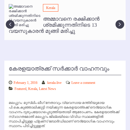
മമ്പുറം ആണ്ടു നേര്‍ച്ച ജൂണ്‍ 17 മുതല്‍
Kerala
ഇനി രമേശ് പിഷാരടി സ്റ്റേജ് ഷോകള്‍ക്ക് ഇല്ല
അമ്മാവനെ രക്ഷിക്കാന്‍
കോഴിക്കോട് വിമാനത്താവളത്തില്‍ അനധികൃത പാര്‍ക്കിംഗ് പിരിവ് :
ശ്രമിക്കുന്നതിനിടെ 13
പരാതി തള്ളി
വയസുകാരന്‍ മുങ്ങി മരിച്ചു
കേരളയാത്രക്ക് സര്‍ക്കാര്‍ വാഹനവും
February 1, 2016
kerala-live
Leave a comment
Featured
,
Kerala
,
Latest News
മലപ്പുറം: മുസ്ലിം ലീഗ് നേതാവും വ്യവസായ മന്ത്രിയുമായ
പി.കെ.കുഞ്ഞാലിക്കുട്ടി നയിക്കുന്ന കേരളയാത്രക്ക് ഔദ്യോഗിക
വാഹനം ദുരുപയോഗപ്പെടുത്തിയതായി ആരോപണം. കേരളയാത്രക്ക്
സ്വാഗതമോതി മലപ്പുറം ജില്ലയിലെ വിവിധ സ്ഥലങ്ങളില്‍
സ്ഥാപിച്ചിട്ടുള്ള ഫ്‌ളക്‌സ് ബോര്‍ഡിലാണ് ഔദ്യോഗിക വാഹനവും
സ്ഥാനം പിടിച്ചിട്ടുള്ളത്.