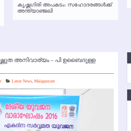
കൃഷ്ണഗിരി അപകടം: സഹോദരങ്ങള്‍ക്ക്
്‍ അനധികൃത പാര്‍ക്കിംഗ് പിരിവ് : പരാതി തള്ളി
അന്ത്യാഞ്ജലി
ഷ്ണുത അനിവാര്യം – പി ഉബൈദുള്ള
t
Latest News
,
Malappuram