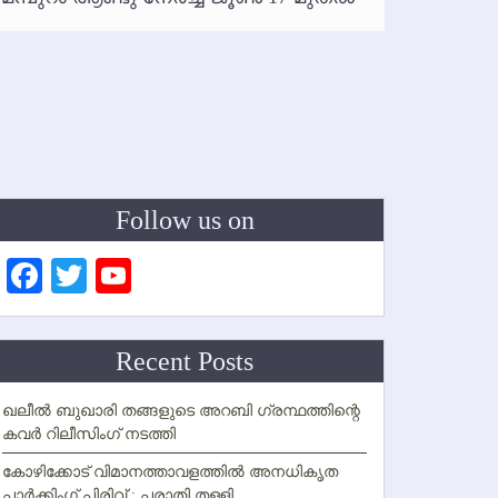
ഇനി രമ
ഇല്ല
Follow us on
Facebook
Twitter
YouTube
Channel
Recent Posts
ഖലീല്‍ ബുഖാരി തങ്ങളുടെ അറബി ഗ്രന്ഥത്തിന്റെ
കവര്‍ റിലീസിംഗ് നടത്തി
കോഴിക്കോട് വിമാനത്താവളത്തില്‍ അനധികൃത
പാര്‍ക്കിംഗ് പിരിവ് : പരാതി തള്ളി