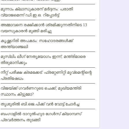
മൂന്നാം ക്ലാസുകാരന് മര്‍ദ്ദനം: പരാതി
വ്യാജമെന്ന് ഡി.ഇ.ഒ. റിപ്പോര്‍ട്ട്
അമ്മാവനെ രക്ഷിക്കാന്‍ ശ്രമിക്കുന്നതിനിടെ 13
വയസുകാരന്‍ മുങ്ങി മരിച്ചു
കൃഷ്ണഗിരി അപകടം: സഹോദരങ്ങള്‍ക്ക്
അന്ത്യാഞ്ജലി
മുസ്ലിം ലീഗ് നേതൃയോഗം ഇന്ന്; മന്ത്രിമാരെ
തീരുമാനിക്കും
നീറ്റ് പരീക്ഷ ക്രമക്കേട്: ഫ്രറ്റേണിറ്റി മൂവ്‌മെന്റിന്റെ
പ്രതിഷേധം
വിജയ്ക്ക് ഗവര്‍ണറുടെ ചെക്ക്; മുഖ്യമന്ത്രി
സ്ഥാനം കിട്ടുമോ?
തൃശൂരില്‍ ബി.ജെ.പിക്ക് വന്‍ വോട്ട് ചോര്‍ച്ച
ബംഗാളില്‍ ദാറുല്‍ഹുദ ഗേള്‍സ് ക്യാമ്പസ്
പ്രവര്‍ത്തനം തുടങ്ങി