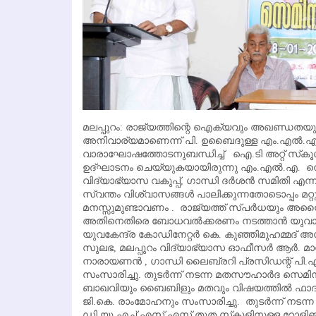
മലപ്പുറം: രാജ്യത്തിന്റെ ഐക്യവും അഖണ്ഡതയും ഉറ
അനിവാര്യമാണെന്ന് പി. ഉബൈദുള്ള എം.എല്‍.
വാരാഘോഷത്തോടനുബന്ധിച്ച് ഐ.ടി അറ്റ് സ്‌കൂള്
ഉദ്ഘാടനം ചെയ്യുകയായിരുന്നു എം.എല്‍.എ. നെഹ്
വിദ്യാഭ്യാസ വകുപ്പ്, ഗാന്ധി ദര്‍ശന്‍ സമിതി എ
സ്വന്തം വിശ്വാസങ്ങള്‍ പാലിക്കുന്നതോടൊപ്പം മറ
മനസ്സുമുണ്ടാവണം . രാജ്യത്ത് സ്പര്‍ധയും അനൈക
അതിനെതിരെ ബോധവല്‍ക്കരണം നടത്താന്‍ യുവാക
യുവകേന്ദ്ര കോഡിനേറ്റര്‍ കെ. കുഞ്ഞിമുഹമ്മദ് അ
സുലഭ, മലപ്പുറം വിദ്യാഭ്യാസ ഓഫീസര്‍ ആര്‍. മാധവി
നാരായണന്‍ , ഗാന്ധി ലൈബ്രറി പ്രസിഡന്റ് പി.എ. മ
സംസാരിച്ചു. തുടര്‍ന്ന് നടന്ന മതസൗഹാര്‍ദ സെമ
ബാഖവിയും ബൈബിളും മതവും വിഷയത്തില്‍ ഫാദര്‍ 
ജി.കെ. രാംമോഹനും സംസാരിച്ചു. തുടര്‍ന്ന് നടന്ന
ഡി.യു.എച്ച്.എസ്.എസ് തൂത സ്‌കൂളിനുള്ള റോളിങ് 