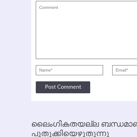
ലൈംഗികതയല്ല ബന്ധമാണ്
പുതുക്കിയെഴുതുന്നു