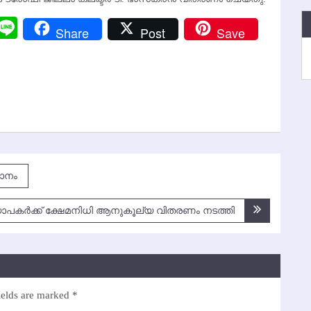
r
y
Messenger
Line
Share
Post
Save
k
ദാനം
ാപകര്‍ക്ക് ക്ഷേമനിധി ആനുകൂല്യ വിതരണം നടത്തി
ields are marked
*