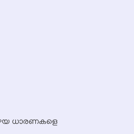
 പഴയ ധാരണകളെ