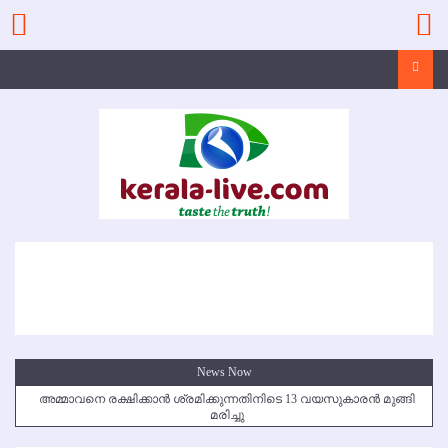
Skip
to
content
Search
News Now
അമ്മാവനെ രക്ഷിക്കാന്‍ ശ്രമിക്കുന്നതിനിടെ 13 വയസുകാരന്‍ മുങ്ങി
മരിച്ചു
കൃഷ്ണഗിരി അപകടം: സഹോദരങ്ങള്‍ക്ക് അന്ത്യാഞ്ജലി