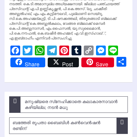
നടത്തി. കെ.ടി.അമാനുല്ല അധ്യക്ഷനായി. ജില്ലാ പഞ്ചായത്ത്
പ്രസിഡന്റ് എ.പി.ഉണ്ണികൃഷ്ണന്‍, പി.കെ.അസ്്‌ലു, ചാക്കീരി
അബ്ദുല്‍ഹഖ്, എം.എം.കുട്ടിമൗലവി, പുല്ലാണി സെയ്ദു,
സി.കെ.അഹമ്മദ്കുട്ടി, ടി.പി.ഷൗക്കത്തലി, തിരൂരങ്ങാടി ബ്ലോക്ക്
പ്രസിഡന്റ് കെ.അബ്ദുല്‍കലാം, വേങ്ങര ബ്ലോക്ക് മെമ്പര്‍
കെ.പി.അബ്ദുനാസര്‍, എം.ഫൈസല്‍, യു.സുലൈമാന്‍,
പി.കെ.നൗഫല്‍, കെ.ബഷീര്‍ അഹമ്മദ്, എ.വി.ഇസ്ഹാഖ്്,
എ.ഇബ്രാഹീം എന്നിവര്‍ പ്രസംഗിച്ചു.
Facebook
Twitter
WhatsApp
Telegram
Pinterest
Tumblr
Copy
Messen
Line
Link
Sh
Share
Post
Save
Post
മനുഷ്യരെ സ്‌നേഹിക്കാതെ കലാകാരനാവാന്‍
navigation
കഴിയില്ല; നടന്‍ മധു
ബത്തേരി രൂപതാ ബൈബിള്‍ കണ്‍വെന്‍ഷന്‍
രണ്ടിന്