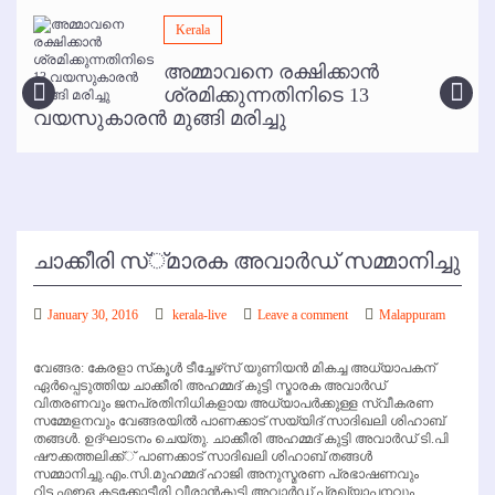
മമ്പുറം ആണ്ടു നേര്‍ച്ച ജൂണ്‍ 17 മുതല്‍
Kerala
ഇനി രമേശ് പിഷാരടി സ്റ്റേജ് ഷോകള്‍ക്ക് ഇല്ല
അമ്മാവനെ രക്ഷിക്കാന്‍
കോഴിക്കോട് വിമാനത്താവളത്തില്‍ അനധികൃത പാര്‍ക്കിംഗ് പിരിവ് :
ശ്രമിക്കുന്നതിനിടെ 13
പരാതി തള്ളി
വയസുകാരന്‍ മുങ്ങി മരിച്ചു
ചാക്കീരി സ്്മാരക അവാര്‍ഡ് സമ്മാനിച്ചു
January 30, 2016
kerala-live
Leave a comment
Malappuram
വേങ്ങര: കേരളാ സ്‌കൂള്‍ ടീച്ചേഴ്‌സ് യുണിയന്‍ മികച്ച അധ്യാപകന്
ഏര്‍പ്പെടുത്തിയ ചാക്കീരി അഹമ്മദ് കുട്ടി സ്മാരക അവാര്‍ഡ്
വിതരണവും ജനപ്രതിനിധികളായ അധ്യാപര്‍ക്കുള്ള സ്വീകരണ
സമ്മേളനവും വേങ്ങരയില്‍ പാണക്കാട് സയ്യിദ് സാദിഖലി ശിഹാബ്
തങ്ങള്‍. ഉദ്ഘാടനം ചെയ്തു. ചാക്കീരി അഹമ്മദ് കുട്ടി അവാര്‍ഡ് ടി.പി
ഷൗക്കത്തലിക്ക്് പാണക്കാട് സാദിഖലി ശിഹാബ് തങ്ങള്‍
സമ്മാനിച്ചു.എം.സി.മുഹമ്മദ് ഹാജി അനുസ്മരണ പ്രഭാഷണവും
റിട്ട.എഇഒ കടക്കോട്ടീരി വീരാന്‍കുട്ടി അവാര്‍ഡ് പ്രഖ്യാപനവും