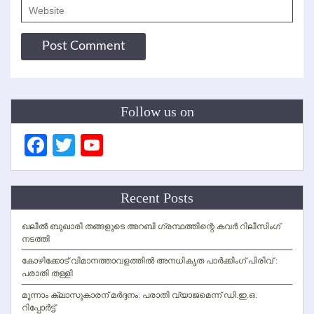
Follow us on
Facebook
Twitter
YouTube
Channel
Recent Posts
ഖലീല്‍ ബുഖാരി തങ്ങളുടെ അറബി ഗ്രന്ഥത്തിന്റെ കവര്‍ റിലീസിംഗ്
നടത്തി
കോഴിക്കോട് വിമാനത്താവളത്തില്‍ അനധികൃത പാര്‍ക്കിംഗ് പിരിവ് :
പരാതി തള്ളി
മൂന്നാം ക്ലാസുകാരന് മര്‍ദ്ദനം: പരാതി വ്യാജമെന്ന് ഡി.ഇ.ഒ.
റിപ്പോര്‍ട്ട്