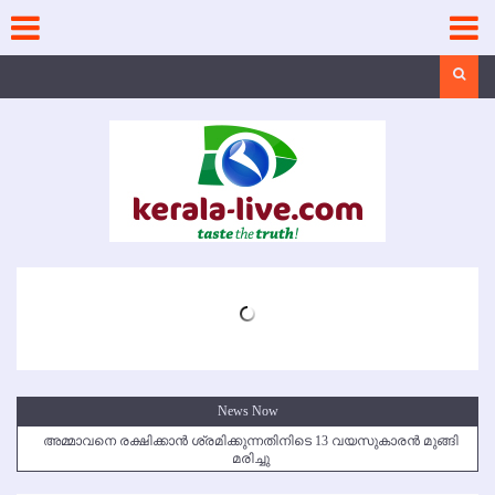
Skip
to
content
Search
News Now
അമ്മാവനെ രക്ഷിക്കാന്‍ ശ്രമിക്കുന്നതിനിടെ 13 വയസുകാരന്‍ മുങ്ങി
മരിച്ചു
കൃഷ്ണഗിരി അപകടം: സഹോദരങ്ങള്‍ക്ക് അന്ത്യാഞ്ജലി