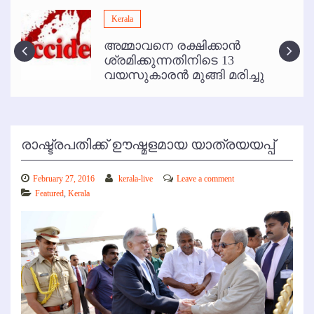
മമ്പുറം ആണ്ടു നേര്‍ച്ച ജൂണ്‍ 17 മുതല്‍
Kerala
ഇനി രമേശ് പിഷാരടി സ്റ്റേജ് ഷോകള്‍ക്ക് ഇല്ല
അമ്മാവനെ രക്ഷിക്കാന്‍
കോഴിക്കോട് വിമാനത്താവളത്തില്‍ അനധികൃത പാര്‍ക്കിംഗ് പിരിവ് :
ശ്രമിക്കുന്നതിനിടെ 13
പരാതി തള്ളി
വയസുകാരന്‍ മുങ്ങി മരിച്ചു
രാഷ്ട്രപതിക്ക് ഊഷ്മളമായ യാത്രയയപ്പ്
February 27, 2016
kerala-live
Leave a comment
Featured
,
Kerala