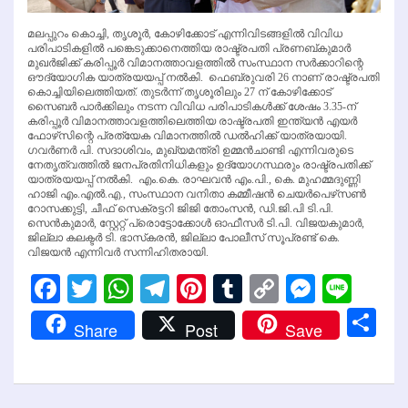
മലപ്പുറം കൊച്ചി, തൃശൂര്‍, കോഴിക്കോട് എന്നിവിടങ്ങളില്‍ വിവിധ
പരിപാടികളില്‍ പങ്കെടുക്കാനെത്തിയ രാഷ്ട്രപതി പ്രണബ്കുമാര്‍
മുഖര്‍ജിക്ക് കരിപ്പൂര്‍ വിമാനത്താവളത്തില്‍ സംസ്ഥാന സര്‍ക്കാറിന്റെ
ഔദ്യോഗിക യാത്രയയപ്പ് നല്‍കി. ഫെബ്രുവരി 26 നാണ് രാഷ്ട്രപതി
കൊച്ചിയിലെത്തിയത്. തുടര്‍ന്ന് തൃശൂരിലും 27 ന് കോഴിക്കോട്
സൈബര്‍ പാര്‍ക്കിലും നടന്ന വിവിധ പരിപാടികള്‍ക്ക് ശേഷം 3.35-ന്
കരിപ്പൂര്‍ വിമാനത്താവളത്തിലെത്തിയ രാഷ്ട്രപതി ഇന്ത്യന്‍ എയര്‍
ഫോഴ്‌സിന്റെ പ്രത്യേക വിമാനത്തില്‍ ഡല്‍ഹിക്ക് യാത്രയായി.
ഗവര്‍ണര്‍ പി. സദാശിവം, മുഖ്യമന്ത്രി ഉമ്മന്‍ചാണ്ടി എന്നിവരുടെ
നേതൃത്വത്തില്‍ ജനപ്രതിനിധികളും ഉദ്യോഗസ്ഥരും രാഷ്ട്രപതിക്ക്
യാത്രയയപ്പ് നല്‍കി. എം.കെ. രാഘവന്‍ എം.പി., കെ. മുഹമ്മദുണ്ണി
ഹാജി എം.എല്‍.എ., സംസ്ഥാന വനിതാ കമ്മീഷന്‍ ചെയര്‍പെഴ്‌സണ്‍
റോസക്കുട്ടി, ചീഫ് സെക്രട്ടറി ജിജി തോംസന്‍, ഡി.ജി.പി ടി.പി.
സെന്‍കുമാര്‍, സ്റ്റേറ്റ് പ്രൊട്ടോക്കോള്‍ ഓഫീസര്‍ ടി.പി. വിജയകുമാര്‍,
ജില്ലാ കലക്ടര്‍ ടി. ഭാസ്‌കരന്‍, ജില്ലാ പോലീസ് സൂപ്രണ്ട് കെ.
വിജയന്‍ എന്നിവര്‍ സന്നിഹിതരായി.
Facebook
Twitter
WhatsApp
Telegram
Pinterest
Tumblr
Copy
Messen
Line
Link
Sh
Share
Post
Save