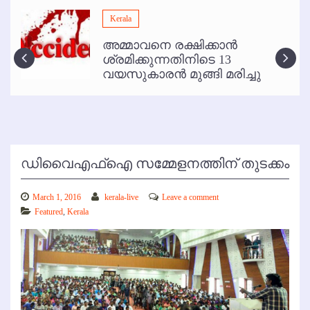
മമ്പുറം ആണ്ടു നേര്‍ച്ച ജൂണ്‍ 17 മുതല്‍
Kerala
ഇനി രമേശ് പിഷാരടി സ്റ്റേജ് ഷോകള്‍ക്ക് ഇല്ല
അമ്മാവനെ രക്ഷിക്കാന്‍
കോഴിക്കോട് വിമാനത്താവളത്തില്‍ അനധികൃത പാര്‍ക്കിംഗ് പിരിവ് :
ശ്രമിക്കുന്നതിനിടെ 13
പരാതി തള്ളി
വയസുകാരന്‍ മുങ്ങി മരിച്ചു
ഡിവൈഎഫ്‌ഐ സമ്മേളനത്തിന് തുടക്കം
March 1, 2016
kerala-live
Leave a comment
Featured
,
Kerala