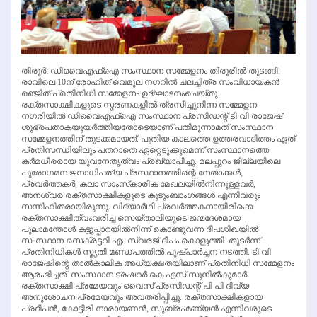
തിരൂര്‍: ഡിവൈഎഫ്‌ഐ സംസ്ഥാന സമ്മേളനം തിരൂരില്‍ തുടങ്ങി.
രാവിലെ 10ന് രോഹിത് വെമുല നഗറില്‍ ചലച്ചിത്ര സംവിധായകന്‍
രഞ്ജിത് പ്രതിനിധി സമ്മേളനം ഉദ്ഘാടനംചെയ്തു.
രക്തസാക്ഷികളുടെ സ്മരണകളില്‍ ത്രസിച്ചുനിന്ന സമ്മേളന
നഗരിയില്‍ ഡിവൈഎഫ്‌ഐ സംസ്ഥാന പ്രസിഡന്റ് ടി വി രാജേഷ്
ശുഭ്രപതാകയുയര്‍ത്തിയതോടെയാണ് പതിമൂന്നാമത് സംസ്ഥാന
സമ്മേളനത്തിന് തുടക്കമായത്. പുതിയ കാലത്തെ ഉത്തരവാദിത്തം ഏത്
പ്രതിസന്ധിയിലും പതറാതെ ഏറ്റെടുക്കുമെന്ന് സംസ്ഥാനത്തെ
കര്‍മധീരരായ യുവനേതൃത്വം പ്രഖ്യാപിച്ചു. മലപ്പുറം ജില്ലയിലെ
പുരോഗമന ജനാധിപത്യ പ്രസ്ഥാനത്തിന്റെ നേതാക്കള്‍,
പ്രവര്‍ത്തകര്‍, കലാ സാംസ്‌കാരിക മേഖലയില്‍നിന്നുള്ളവര്‍,
അനശ്വര രക്തസാക്ഷികളുടെ കുടുംബാംഗങ്ങള്‍ എന്നിവരും
സന്നിഹിതരായിരുന്നു. വിദ്യാര്‍ഥി പ്രവര്‍ത്തകനായിരിക്കെ
രക്തസാക്ഷിത്വംവരിച്ച സെയ്താലിയുടെ ജന്മദേശമായ
പുലാമന്തോള്‍ കട്ടുപ്പാറയില്‍നിന്ന് കൊണ്ടുവന്ന ദീപശിഖയില്‍
സംസ്ഥാന സെക്രട്ടറി എം സ്വരജ് ദീപം കൊളുത്തി. തുടര്‍ന്ന്
പ്രതിനിധികള്‍ സ്മൃതി മണ്ഡപത്തില്‍ പുഷ്പാര്‍ച്ചന നടത്തി. ടി വി
രാജേഷിന്റെ താല്‍കാലിക അധ്യക്ഷതയിലാണ് പ്രതിനിധി സമ്മേളനം
ആരംഭിച്ചത്. സംസ്ഥാന ട്രഷറര്‍ കെ എസ് സുനില്‍കുമാര്‍
രക്തസാക്ഷി പ്രമേയവും വൈസ് പ്രസിഡന്റ് പി പി ദിവ്യ
അനുശോചന പ്രമേയവും അവതരിപ്പിച്ചു. രക്തസാക്ഷികളായ
പ്രദീപന്‍, കോട്ടീരി നാരായണന്‍, സുബ്രഹ്മണ്യന്‍ എന്നിവരുടെ