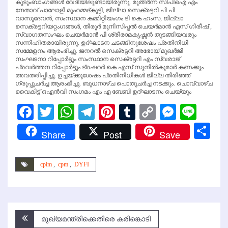
കുടുംബാംഗങ്ങള്‍ വേദിയിലുണ്ടായിരുന്നു. മുതിര്‍ന്ന സിപിഐ എം
നേതാവ് പാലോളി മുഹമ്മദ്കുട്ടി, ജില്ലാ സെക്രട്ടറി പി പി
വാസുദേവന്‍, സംസ്ഥാന കമ്മിറ്റിയംഗം ടി കെ ഹംസ, ജില്ലാ
സെക്രട്ടറിയറ്റംഗങ്ങള്‍, തിരൂര്‍ മുനിസിപ്പല്‍ ചെയര്‍മാന്‍ എസ് ഗിരീഷ് ,
സ്വാഗതസംഘം ചെയര്‍മാന്‍ പി ശ്രീരാമകൃഷ്ണന്‍ തുടങ്ങിയവരും
സന്നിഹിതരായിരുന്നു. ഉദ്ഘാടന ചടങ്ങിനുശേഷം പ്രതിനിധി
സമ്മേളനം ആരംഭിച്ചു. ജനറല്‍ സെക്രട്ടറി അഭോയ് മുഖര്‍ജി
സംഘടനാ റിപ്പോര്‍ട്ടും സംസ്ഥാന സെക്രട്ടറി എം സ്വരാജ്
പ്രവര്‍ത്തന റിപ്പോര്‍ട്ടും ട്രഷറര്‍ കെ എസ് സുനില്‍കുമാര്‍ കണക്കും
അവതരിപ്പിച്ചു. ഉച്ചയ്ക്കുശേഷം പ്രതിനിധികള്‍ ജില്ല തിരിഞ്ഞ്
ഗ്രൂപ്പുചര്‍ച്ച ആരംഭിച്ചു. ബുധനാഴ്ച പൊതുചര്‍ച്ച നടക്കും. ചൊവ്വാഴ്ച
വൈകിട്ട് ഒഎന്‍വി സംഗമം എം എ ബേബി ഉദ്ഘാടനം ചെയ്യും
Facebook
Twitter
WhatsApp
Telegram
Pinterest
Tumblr
Copy
Messen
Line
Link
Sh
Share
Post
Save
cpim
,
cpm
,
DYFI
Post
മുഖ്യമന്ത്രിക്കെതിരെ കരിങ്കൊടി