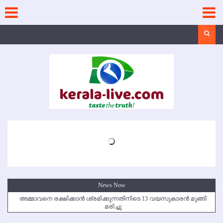
Skip
to
content
Search
News Now
അമ്മാവനെ രക്ഷിക്കാന്‍ ശ്രമിക്കുന്നതിനിടെ 13 വയസുകാരന്‍ മുങ്ങി
മരിച്ചു
കൃഷ്ണഗിരി അപകടം: സഹോദരങ്ങള്‍ക്ക് അന്ത്യാഞ്ജലി