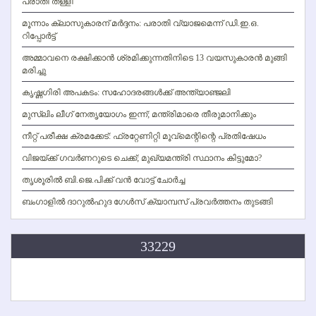
പരാതി തള്ളി
മൂന്നാം ക്ലാസുകാരന് മര്‍ദ്ദനം: പരാതി വ്യാജമെന്ന് ഡി.ഇ.ഒ.
റിപ്പോര്‍ട്ട്
അമ്മാവനെ രക്ഷിക്കാന്‍ ശ്രമിക്കുന്നതിനിടെ 13 വയസുകാരന്‍ മുങ്ങി
മരിച്ചു
കൃഷ്ണഗിരി അപകടം: സഹോദരങ്ങള്‍ക്ക് അന്ത്യാഞ്ജലി
മുസ്ലിം ലീഗ് നേതൃയോഗം ഇന്ന്; മന്ത്രിമാരെ തീരുമാനിക്കും
നീറ്റ് പരീക്ഷ ക്രമക്കേട്: ഫ്രറ്റേണിറ്റി മൂവ്‌മെന്റിന്റെ പ്രതിഷേധം
വിജയ്ക്ക് ഗവര്‍ണറുടെ ചെക്ക്; മുഖ്യമന്ത്രി സ്ഥാനം കിട്ടുമോ?
തൃശൂരില്‍ ബി.ജെ.പിക്ക് വന്‍ വോട്ട് ചോര്‍ച്ച
ബംഗാളില്‍ ദാറുല്‍ഹുദ ഗേള്‍സ് ക്യാമ്പസ് പ്രവര്‍ത്തനം തുടങ്ങി
33229