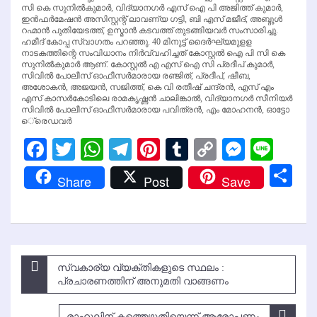
സി കെ സുനില്‍കുമാര്‍, വിദ്യാനഗര്‍ എസ് ഐ പി അജിത്ത് കുമാര്‍,
ഇന്‍ഫര്‍മേഷന്‍ അസിസ്റ്റന്റ് ലാവണ്യ ഗട്ടി, ബി എസ് മജീദ്, അബ്ദുള്‍
റഹ്മാന്‍ പുതിയേടത്ത്, ഉസ്മാന്‍ കടവത്ത് തുടങ്ങിയവര്‍ സംസാരിച്ചു.
ഹമീദ് കോപ്പ സ്വാഗതം പറഞ്ഞു. 40 മിനുട്ട് ദൈര്‍ഘ്യമുളള
നാടകത്തിന്റെ സംവിധാനം നിര്‍വ്വഹിച്ചത് കോസ്റ്റല്‍ ഐ പി സി കെ
സുനില്‍കുമാര്‍ ആണ്. കോസ്റ്റല്‍ എ എസ് ഐ സി പ്രദീപ് കുമാര്‍,
സിവില്‍ പോലീസ് ഓഫീസര്‍മാരായ രഞ്ജിത്, പ്രദീപ്, ഷീബ,
അശോകന്‍, അജയന്‍, സജിത്ത്, കെ വി രതീഷ് ചന്ദ്രന്‍, എസ് എം
എസ് കാസര്‍കോടിലെ രാമകൃഷ്ണന്‍ ചാലിങ്കാല്‍, വിദ്യാനഗര്‍ സീനിയര്‍
സിവില്‍ പോലീസ് ഓഫീസര്‍മാരായ പവിത്രന്‍, എം മോഹനന്‍, ഓട്ടോ
െ്രെഡവര്‍
Facebook
Twitter
WhatsApp
Telegram
Pinterest
Tumblr
Copy
Messen
Line
Link
Sh
Share
Post
Save
Post
സ്വകാര്യ വ്യക്തികളുടെ സ്ഥലം :
navigation
പ്രചാരണത്തിന് അനുമതി വാങ്ങണം
രാഹുലിന് കത്തെഴുതിയെന്ന് ആരോപണം