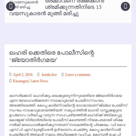
അമ്മാവനെ രക്ഷിക്കാന്‍
കോഴിക്കോട് വിമാനത്താവളത്തില്‍ അനധികൃത പാര്‍ക്കിംഗ് പിരിവ് :
ശ്രമിക്കുന്നതിനിടെ 13
പരാതി തള്ളി
വയസുകാരന്‍ മുങ്ങി മരിച്ചു
ലഹരി ക്കെതിരെ പോലീസിന്റെ
‘ജ്യോതിര്‍ഗമയ’
April 2, 2016
kerala-live
Leave a comment
Kasaragod
,
Latest News
കാസര്‍ക്കോട്: ലഹരിക്കും മയക്കുമരുന്നിനുമെതിരെ ജ്യോതിര്‍ഗമയ
എന്ന ബോധവല്‍ക്കരണ നാടകവുമായി പോലീസ് സംഘം
അരങ്ങിലെത്തി. കോപ്പ കാര്‍ണിവലിന്റെ ഭാഗമായാണ് ജില്ലാ പോലീസ്
സംഘം നാടകവുമായെത്തിയത്. സമൂഹത്തില്‍ ലഹരി വസ്തുക്കളുടെ
ഉപഭോഗം വര്‍ദ്ധിച്ചു വരുന്ന സാഹചര്യത്തില്‍ ലഹരിക്ക് അടിമപ്പെട്ട
കോളേജ് വിദ്യാര്‍ത്ഥിയെ പോലീസ് കണ്ടെത്തി നിയമപരമായി ശിക്ഷ
നല്‍കി ബോധവല്‍ക്കരിക്കുന്നതാണ് നാടകത്തിന്റെ പ്രമേയം. ഡി വൈ
എസ് പി എസ് മുരളീധരന്‍ ഉദ്ഘാടനം ചെയ്തു. കോപ്പ കാര്‍ണിവല്‍
ചെയര്‍മാന്‍ അബ്ദുള്‍ സലാം അധ്യക്ഷത വഹിച്ചു. കോസ്റ്റല്‍ ഐ പി