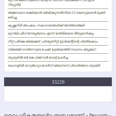
മൂന്നാം ക്ലാസുകാരന് മര്‍ദ്ദനം: പരാതി വ്യാജമെന്ന് ഡി.ഇ.ഒ.
റിപ്പോര്‍ട്ട്
അമ്മാവനെ രക്ഷിക്കാന്‍ ശ്രമിക്കുന്നതിനിടെ 13 വയസുകാരന്‍ മുങ്ങി
മരിച്ചു
കൃഷ്ണഗിരി അപകടം: സഹോദരങ്ങള്‍ക്ക് അന്ത്യാഞ്ജലി
മുസ്ലിം ലീഗ് നേതൃയോഗം ഇന്ന്; മന്ത്രിമാരെ തീരുമാനിക്കും
നീറ്റ് പരീക്ഷ ക്രമക്കേട്: ഫ്രറ്റേണിറ്റി മൂവ്‌മെന്റിന്റെ പ്രതിഷേധം
വിജയ്ക്ക് ഗവര്‍ണറുടെ ചെക്ക്; മുഖ്യമന്ത്രി സ്ഥാനം കിട്ടുമോ?
തൃശൂരില്‍ ബി.ജെ.പിക്ക് വന്‍ വോട്ട് ചോര്‍ച്ച
ബംഗാളില്‍ ദാറുല്‍ഹുദ ഗേള്‍സ് ക്യാമ്പസ് പ്രവര്‍ത്തനം തുടങ്ങി
33229
ലൈംഗികതയല്ല ബന്ധമാണ് പ്രധാനം;