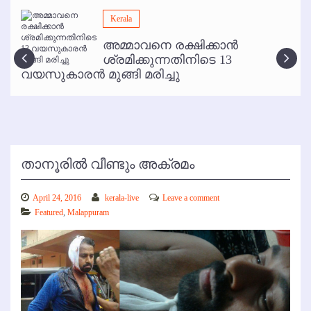
മമ്പുറം ആണ്ടു നേര്‍ച്ച ജൂണ്‍ 17 മുതല്‍
Kerala
ഇനി രമേശ് പിഷാരടി സ്റ്റേജ് ഷോകള്‍ക്ക് ഇല്ല
അമ്മാവനെ രക്ഷിക്കാന്‍
കോഴിക്കോട് വിമാനത്താവളത്തില്‍ അനധികൃത പാര്‍ക്കിംഗ് പിരിവ് :
ശ്രമിക്കുന്നതിനിടെ 13
പരാതി തള്ളി
വയസുകാരന്‍ മുങ്ങി മരിച്ചു
താനൂരില്‍ വീണ്ടും അക്രമം
April 24, 2016
kerala-live
Leave a comment
Featured
,
Malappuram