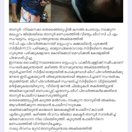
താനൂര്‍- നിയമസഭാ തെരഞ്ഞെടുപ്പില്‍ കനത്ത പോരാട്ടം നടക്കുന്ന
മലപ്പുറം ജില്ലയിലെ താനൂര്‍ മണ്ഡലത്തില്‍ വീണ്ടും ലീഗ്-സി.പി.എം.
സംഘട്ടനം. ഒട്ടുംപുറത്തുണ്ടായ അക്രമത്തില്‍
സി.പി.എം.പ്രവര്‍ത്തകനായി ഒട്ടുംപുറം കമ്മാലിന്റെ പുരക്കല്‍
സിദ്ദീഖിന് (35) പരിക്കേറ്റു. ഓട്ടോഡ്രൈവറായ സിദ്ദീഖിനെ തലക്ക്
ഗുരുതര പരിക്കുകളോടെ കോഴിക്കോട് മെഡിക്കല്‍ കോളേജില്‍
പ്രവേശിപ്പിച്ചു.
ഇന്നലെ വൈകീട്ട് നാലരയോടെ ഒട്ടുംപുറം ഫക്കീര്‍പള്ളിക്ക് സമീപമാണ്
സംഘര്‍ഷമുണ്ടായത്. കഴിഞ്ഞ ദിവസമുണ്ടായ അക്രമത്തിന്റെ
തുടര്‍ച്ചാണിത്. സിദ്ദീഖ് ഓട്ടോയില്‍ പോകുമ്പോള്‍ ലീഗ് പ്രവര്‍ത്തകര്‍ക്കു
നേരെ ഇടിച്ചുകയറ്റാന്‍ ശ്രമുണ്ടായതായി ആരോപിച്ചാണ് സംഘര്‍ഷം
തുടങ്ങിയത്. ലീഗ് പ്രവര്‍ത്തകര്‍ സംഘടിച്ച് സിദ്ദീഖിനെ വീട്ടിലെത്തി
മര്‍ദ്ദിക്കുകയായിരുന്നു. വീടിന്റെ ജനല്‍ ചില്ലുകള്‍ തകര്‍ത്തിട്ടുണ്ട്.
അക്രമവുമായി ബന്ധപ്പെട്ട് ഏതാനും ലീഗ് പ്രവര്‍ത്തകര്‍ക്കെതിരെ
താനൂര്‍ പോലീസ് കേസെടുത്തിട്ടുണ്ട്.
തെരഞ്ഞെടുപ്പില്‍ കടുത്ത മല്‍സരം നടക്കുന്ന താനൂരില്‍ അക്രമം
ആവര്‍ത്തിക്കുന്ന തടയാന്‍ പോലീസ് സുരക്ഷ
ശക്തമാക്കിയുണ്ട്.കടലോര മേഖലകളില്‍ പോലീസ് കാവല്‍
ഏര്‍പ്പെടുത്തി. കഴിഞ്ഞ ദിവസം ജില്ലാ കലക്ടര്‍ താനൂര്‍ സന്ദര്‍ശിച്ച്
ക്രമസമാധാന നില വിലയിരുത്തി. കൂടുതല്‍ പോലീസിനെ
മണ്ഡലത്തില്‍ വിന്ന്യസിച്ചേക്കും.
നാലു ദിവസം മുമ്പ് താനൂരിലുണ്ടായ അക്രമത്തില്‍