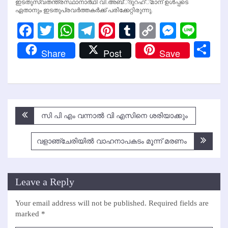
ഇടതുസ്വതന്ത്രസ്ഥാനാര്‍ഥി വി.അബ്്ദുറഹ്്മാന് ഉള്‍പ്പടെ
ഏതാനും ഇടതുപ്രവര്‍ത്തകര്‍ക്ക് പരിക്കേറ്റിരുന്നു.
Facebook
Twitter
WhatsApp
Telegram
Pinterest
Tumblr
Copy
Messen
Line
Link
Sh
Share
Post
Save
Post
സി പി എം വന്നാല്‍ വി എസിനെ ശരിയാക്കും
navigation
വളാഞ്ചേരിയില്‍ വാഹനാപകടം മൂന്ന് മരണം
Leave a Reply
Your email address will not be published.
Required fields are
marked
*