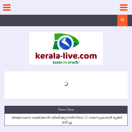
Skip
to
content
Search
News Now
അമ്മാവനെ രക്ഷിക്കാന്‍ ശ്രമിക്കുന്നതിനിടെ 13 വയസുകാരന്‍ മുങ്ങി
മരിച്ചു
കൃഷ്ണഗിരി അപകടം: സഹോദരങ്ങള്‍ക്ക് അന്ത്യാഞ്ജലി