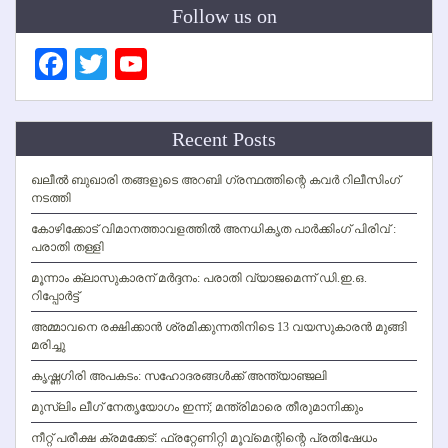
Follow us on
Facebook
Twitter
YouTube
Channel
Recent Posts
ഖലീല്‍ ബുഖാരി തങ്ങളുടെ അറബി ഗ്രന്ഥത്തിന്റെ കവര്‍ റിലീസിംഗ്
നടത്തി
കോഴിക്കോട് വിമാനത്താവളത്തില്‍ അനധികൃത പാര്‍ക്കിംഗ് പിരിവ് :
പരാതി തള്ളി
മൂന്നാം ക്ലാസുകാരന് മര്‍ദ്ദനം: പരാതി വ്യാജമെന്ന് ഡി.ഇ.ഒ.
റിപ്പോര്‍ട്ട്
അമ്മാവനെ രക്ഷിക്കാന്‍ ശ്രമിക്കുന്നതിനിടെ 13 വയസുകാരന്‍ മുങ്ങി
മരിച്ചു
കൃഷ്ണഗിരി അപകടം: സഹോദരങ്ങള്‍ക്ക് അന്ത്യാഞ്ജലി
മുസ്ലിം ലീഗ് നേതൃയോഗം ഇന്ന്; മന്ത്രിമാരെ തീരുമാനിക്കും
നീറ്റ് പരീക്ഷ ക്രമക്കേട്: ഫ്രറ്റേണിറ്റി മൂവ്‌മെന്റിന്റെ പ്രതിഷേധം