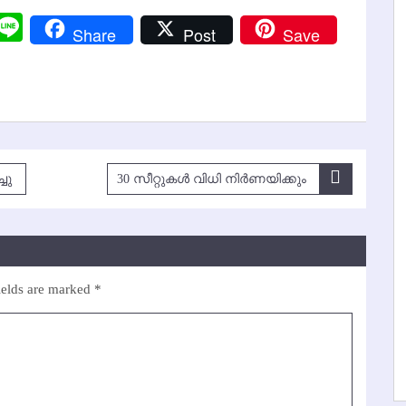
r
y
Messenger
Line
Share
Post
Save
k
ചു
30 സീറ്റുകള്‍ വിധി നിര്‍ണയിക്കും
ields are marked
*