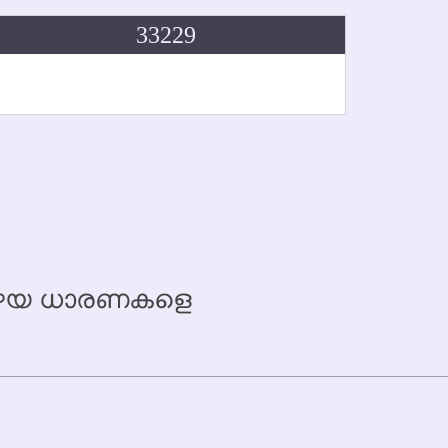
33229
 പഴയ ധാരണകളെ