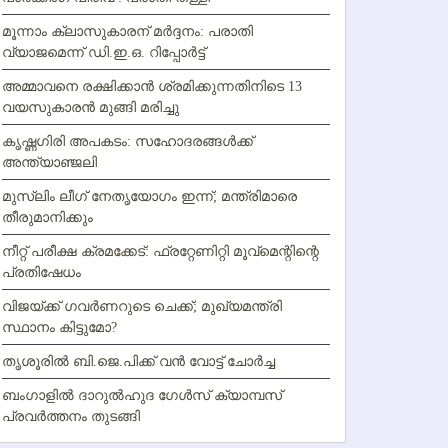
മൂന്നാം ക്ലാസുകാരന് മര്‍ദ്ദനം: പരാതി
വ്യാജമെന്ന് ഡി.ഇ.ഒ. റിപ്പോര്‍ട്ട്
അമ്മാവനെ രക്ഷിക്കാന്‍ ശ്രമിക്കുന്നതിനിടെ 13
വയസുകാരന്‍ മുങ്ങി മരിച്ചു
കൃഷ്ണഗിരി അപകടം: സഹോദരങ്ങള്‍ക്ക്
അന്ത്യാഞ്ജലി
മുസ്ലിം ലീഗ് നേതൃയോഗം ഇന്ന്; മന്ത്രിമാരെ
തീരുമാനിക്കും
നീറ്റ് പരീക്ഷ ക്രമക്കേട്: ഫ്രറ്റേണിറ്റി മൂവ്‌മെന്റിന്റെ
പ്രതിഷേധം
വിജയ്ക്ക് ഗവര്‍ണറുടെ ചെക്ക്; മുഖ്യമന്ത്രി
സ്ഥാനം കിട്ടുമോ?
തൃശൂരില്‍ ബി.ജെ.പിക്ക് വന്‍ വോട്ട് ചോര്‍ച്ച
ബംഗാളില്‍ ദാറുല്‍ഹുദ ഗേള്‍സ് ക്യാമ്പസ്
പ്രവര്‍ത്തനം തുടങ്ങി