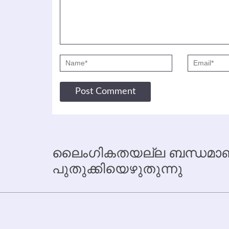
ലൈംഗികതയല്ല ബന്ധമാണ്
പുതുക്കിയെഴുതുന്നു