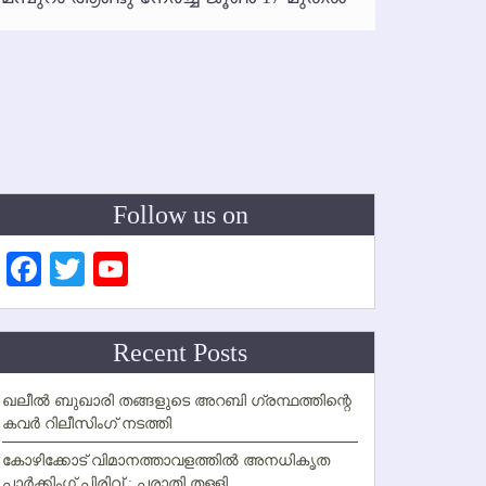
ഇനി രമ
ഇല്ല
Follow us on
Facebook
Twitter
YouTube
Channel
Recent Posts
ഖലീല്‍ ബുഖാരി തങ്ങളുടെ അറബി ഗ്രന്ഥത്തിന്റെ
കവര്‍ റിലീസിംഗ് നടത്തി
കോഴിക്കോട് വിമാനത്താവളത്തില്‍ അനധികൃത
പാര്‍ക്കിംഗ് പിരിവ് : പരാതി തള്ളി