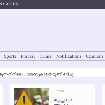
NTACT US
Sports
Pravasi
Crime
Notifications
Opinions
കുന്നതിനിടെ 13 വയസുകാരന്‍ മുങ്ങി മരിച്ചു
ള്‍ക്ക് അന്ത്യാഞ്ജലി
Kerala
7 മുതല്‍
കൃഷ്ണഗിരി
ോകള്‍ക്ക് ഇല്ല
അപകടം: