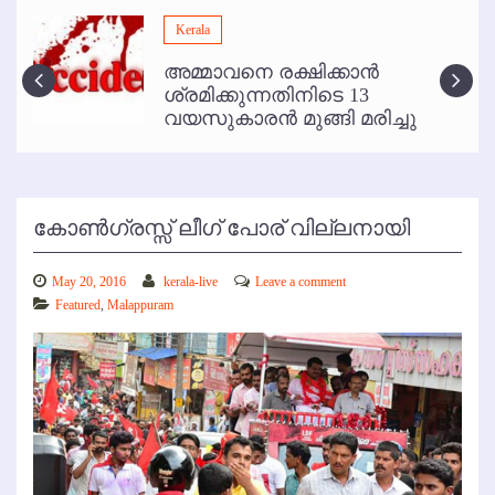
മമ്പുറം ആണ്ടു നേര്‍ച്ച ജൂണ്‍ 17 മുതല്‍
Kerala
ഇനി രമേശ് പിഷാരടി സ്റ്റേജ് ഷോകള്‍ക്ക് ഇല്ല
അമ്മാവനെ രക്ഷിക്കാന്‍
കോഴിക്കോട് വിമാനത്താവളത്തില്‍ അനധികൃത പാര്‍ക്കിംഗ് പിരിവ് :
ശ്രമിക്കുന്നതിനിടെ 13
പരാതി തള്ളി
വയസുകാരന്‍ മുങ്ങി മരിച്ചു
കോണ്‍ഗ്രസ്സ് ലീഗ് പോര് വില്ലനായി
May 20, 2016
kerala-live
Leave a comment
Featured
,
Malappuram