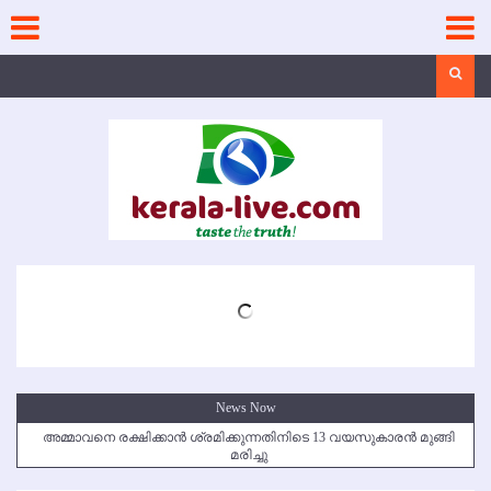
Skip
to
content
Search
News Now
അമ്മാവനെ രക്ഷിക്കാന്‍ ശ്രമിക്കുന്നതിനിടെ 13 വയസുകാരന്‍ മുങ്ങി
മരിച്ചു
കൃഷ്ണഗിരി അപകടം: സഹോദരങ്ങള്‍ക്ക് അന്ത്യാഞ്ജലി