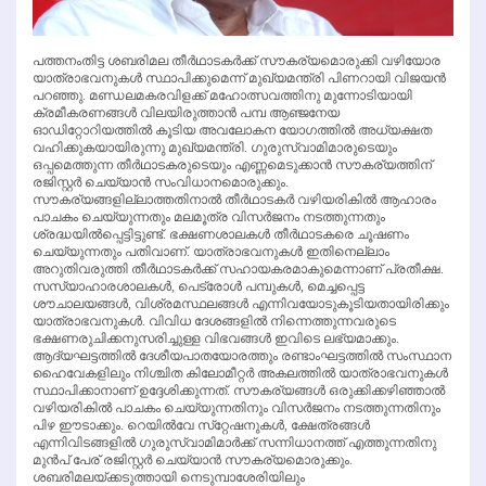
പത്തനംതിട്ട ശബരിമല തീര്‍ഥാടകര്‍ക്ക് സൗകര്യമൊരുക്കി വഴിയോര
യാത്രാഭവനുകള്‍ സ്ഥാപിക്കുമെന്ന് മുഖ്യമന്ത്രി പിണറായി വിജയന്‍
പറഞ്ഞു. മണ്ഡലമകരവിളക്ക് മഹോത്സവത്തിനു മുന്നോടിയായി
ക്രമീകരണങ്ങള്‍ വിലയിരുത്താന്‍ പമ്പ ആഞ്ജനേയ
ഓഡിറ്റോറിയത്തില്‍ കൂടിയ അവലോകന യോഗത്തില്‍ അധ്യക്ഷത
വഹിക്കുകയായിരുന്നു മുഖ്യമന്ത്രി. ഗുരുസ്വാമിമാരുടെയും
ഒപ്പമെത്തുന്ന തീര്‍ഥാടകരുടെയും എണ്ണമെടുക്കാന്‍ സൗകര്യത്തിന്
രജിസ്റ്റര്‍ ചെയ്യാന്‍ സംവിധാനമൊരുക്കും.
സൗകര്യങ്ങളില്ലാത്തതിനാല്‍ തീര്‍ഥാടകര്‍ വഴിയരികില്‍ ആഹാരം
പാചകം ചെയ്യുന്നതും മലമൂത്ര വിസര്‍ജനം നടത്തുന്നതും
ശ്രദ്ധയില്‍പ്പെട്ടിട്ടുണ്ട്. ഭക്ഷണശാലകള്‍ തീര്‍ഥാടകരെ ചൂഷണം
ചെയ്യുന്നതും പതിവാണ്. യാത്രാഭവനുകള്‍ ഇതിനെല്ലാം
അറുതിവരുത്തി തീര്‍ഥാടകര്‍ക്ക് സഹായകരമാകുമെന്നാണ് പ്രതീക്ഷ.
സസ്യാഹാരശാലകള്‍, പെട്രോള്‍ പമ്പുകള്‍, മെച്ചപ്പെട്ട
ശൗചാലയങ്ങള്‍, വിശ്രമസ്ഥലങ്ങള്‍ എന്നിവയോടുകൂടിയതായിരിക്കും
യാത്രാഭവനുകള്‍. വിവിധ ദേശങ്ങളില്‍ നിന്നെത്തുന്നവരുടെ
ഭക്ഷണരുചിക്കനുസരിച്ചുള്ള വിഭവങ്ങള്‍ ഇവിടെ ലഭ്യമാക്കും.
ആദ്യഘട്ടത്തില്‍ ദേശീയപാതയോരത്തും രണ്ടാംഘട്ടത്തില്‍ സംസ്ഥാന
ഹൈവേകളിലും നിശ്ചിത കിലോമീറ്റര്‍ അകലത്തില്‍ യാത്രാഭവനുകള്‍
സ്ഥാപിക്കാനാണ് ഉദ്ദേശിക്കുന്നത്. സൗകര്യങ്ങള്‍ ഒരുക്കിക്കഴിഞ്ഞാല്‍
വഴിയരികില്‍ പാചകം ചെയ്യുന്നതിനും വിസര്‍ജനം നടത്തുന്നതിനും
പിഴ ഈടാക്കും. റെയില്‍വേ സ്‌റ്റേഷനുകള്‍, ക്ഷേത്രങ്ങള്‍
എന്നിവിടങ്ങളില്‍ ഗുരുസ്വാമിമാര്‍ക്ക് സന്നിധാനത്ത് എത്തുന്നതിനു
മുന്‍പ് പേര് രജിസ്റ്റര്‍ ചെയ്യാന്‍ സൗകര്യമൊരുക്കും.
ശബരിമലയ്ക്കടുത്തായി നെടുമ്പാശേരിയിലും