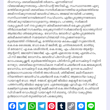
ദിവസവും ശബരിമലയില്‍ ദര്‍ശനം എന്നതിനോട്
വിയോജിക്കുന്നതായും പ്രസിഡന്റ് അറിയിച്ചു. സംസ്ഥാനത്തെ ഏഴു
മന്ത്രിമാരുമായി ശബരിമല സന്ദര്‍ശിക്കാനെത്തിയ മുഖ്യമന്ത്രിയെ
അഭിനന്ദിക്കുന്നതായി ബോര്‍ഡ് അംഗം അജയ് തറയില്‍ പറഞ്ഞു.
സന്നിധാനത്ത് നെയ്‌തോണി സംവിധാനം ഏര്‍പ്പെടുത്തുന്നതോടെ
തിരക്ക് കുറയ്ക്കാനാവുമെന്നും അദ്ദേഹം പറഞ്ഞു. സര്‍ക്കാര്‍
വകുപ്പുകള്‍ വഴി നടപ്പാക്കുന്ന ക്രമീകരണങ്ങള്‍ മെച്ചപ്പെടുത്തി
തീര്‍ഥാടകര്‍ക്ക് സൗകര്യം ഒരുക്കുന്നതിന് സര്‍ക്കാരിന്റെ ഭാഗത്തുനിന്ന്
ആത്മാര്‍ഥ ശ്രമമുണ്ടാകും. ദേവസ്വം ബോര്‍ഡ് ഏര്‍പ്പെടുത്തേണ്ട
ക്രമീകരണങ്ങള്‍ സമയബന്ധിതമായി നടപ്പാക്കണമെന്നും
മുഖ്യമന്ത്രി നിര്‍ദേശിച്ചു. മന്ത്രിമാരായ കടകംപള്ളി സുരേന്ദ്രന്‍,
കെ.കെ ശൈലജ, ഡോ.കെ.ടി ജലീല്‍, ഇ.ചന്ദ്രശേഖരന്‍, മാത്യു
ടി.തോമസ്, എ.കെ ശശീന്ദ്രന്‍, കെ.രാജു, എം.പിമാരായ ആന്റോ
ആന്റണി, ജോയ്‌സ് ജോര്‍ജ്, എം.എല്‍.എമാരായ രാജു ഏബ്രഹാം,
പി.സി ജോര്‍ജ്, ദേവസ്വം ബോര്‍ഡ് പ്രസിഡന്റ് പ്രയാര്‍
ഗോപാലകൃഷ്ണന്‍, മുഖ്യമന്ത്രിയുടെ പ്രിന്‍സിപ്പല്‍ സെക്രട്ടറി നളിനി
നെറ്റോ, ശബരിമല ഉന്നതാധികാര സമിതി ചെയര്‍മാന്‍ കെ.ജയകുമാര്‍,
ദേവസ്വം സെക്രട്ടറി കെ.ആര്‍ ജ്യോതിലാല്‍, ഉന്നത പോലീസ്
ഉദ്യോഗസ്ഥരായ നിതിന്‍ അഗര്‍വാള്‍, ശ്രീജിത്ത്, മലിനീകരണ
നിയന്ത്രണ ബോര്‍ഡ് ചെയര്‍മാന്‍ കെ.സജീവ്, ആരോഗ്യ വകുപ്പ്
ഡയറക്ടര്‍ ഡോ. ആര്‍. രമേശ്, ഇടുക്കി ജില്ലാ കളക്ടര്‍ ഗോകുല്‍,
പത്തനംതിട്ട ജില്ലാ കളക്ടറുടെ ചുമതലയുള്ള എഡിഎം സി.സജീവ്,
ഭക്ഷ്യസുരക്ഷ ജോയിന്റ് കമ്മീഷണര്‍ കെ.അനില്‍കുമാര്‍, പെരിയാര്‍
ഡിവിഷന്‍ ഡെപ്യുട്ടി ഡയറക്ടര്‍ സി.ബാബു, വിവിധ വകുപ്പ്തല
ഉദ്യോഗസ്ഥര്‍ തുടങ്ങിയവര്‍ പങ്കെടുത്തു.
Facebook
Twitter
WhatsApp
Telegram
Pinterest
Tumblr
Copy
Messen
Line