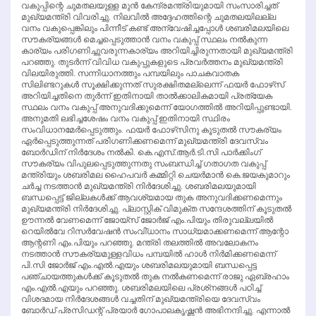
വകുപ്പിന്റെ ചുമതലയുള്ള മുന്‍ കേന്ദ്രമന്ത്രിയുമായി സംസാരിച്ചത്
മുഖ്യമന്ത്രി വിവരിച്ചു. നിലവില്‍ അദ്ദേഹത്തിന്റെ ചുമതലയിലല്ല
വനം വകുപ്പെങ്കിലും പിന്നീട് കണ്ട് അന്വേഷിച്ചപ്പോള്‍ ശബരിമലയിലെ
സൗകര്യങ്ങള്‍ മെച്ചപ്പെടുത്താന്‍ വനം വകുപ്പ് സ്ഥലം നല്‍കുന്ന
കാര്യം പരിഗണിച്ചുവരുന്നകാര്യം അറിയിച്ചിരുന്നതായി മുഖ്യമന്ത്രി
പറഞ്ഞു. തുടര്‍ന്ന് വിവിധ വകുപ്പുകളുടെ പ്രവര്‍ത്തനം മുഖ്യമന്ത്രി
വിലയിരുത്തി. സന്നിധാനത്തും പമ്പയിലും പാചകവാതക
സിലിണ്ടറുകള്‍ സൂക്ഷിക്കുന്നത് സുരക്ഷിതമല്ലെന്ന് ഫയര്‍ ഫോഴ്‌സ്
അറിയിച്ചതിനെ തുര്‍ന്ന് ഇതിനായി താല്‍ക്കാലികമായി പ്രത്യേക
സ്ഥലം വനം വകുപ്പ് അനുവദിക്കുമെന്ന് യോഗത്തില്‍ അറിയിപ്പുണ്ടായി.
അനുമതി ലഭിച്ചശേഷം വനം വകുപ്പ് ഇതിനായി സ്ഥിരം
സംവിധാനമേര്‍പ്പെടുത്തും. ഫയര്‍ ഫോഴ്‌സിനു കൂടുതല്‍ സൗകര്യം
ഏര്‍പ്പെടുത്തുന്നത് പരിഗണിക്കണമെന്ന് മുഖ്യമന്ത്രി ദേവസ്വം
ബോര്‍ഡിന് നിര്‍ദേശം നല്‍കി. കെ.എസ്.ആര്‍.ടി.സി പാര്‍ക്കിംഗ്
സൗകര്യം വിപുലപ്പെടുത്തുന്നതു സംബന്ധിച്ച് ഗതാഗത വകുപ്പ്
മന്ത്രിയും ശബരിമല ഹൈപവര്‍ കമ്മിറ്റി ചെയര്‍മാന്‍ കെ.ജയകുമാറും
ചര്‍ച്ച നടത്താന്‍ മുഖ്യമന്ത്രി നിര്‍ദേശിച്ചു. ശബരിമലയുമായി
ബന്ധപ്പെട്ട് ജില്ലകള്‍ക്ക് ആവശ്യമായ തുക അനുവദിക്കണമെന്നും
മുഖ്യമന്ത്രി നിര്‍ദേശിച്ചു. പ്ലാസ്റ്റിക് വിമുക്ത സന്ദേശത്തിന് കൂടുതല്‍
ഊന്നല്‍ വേണമെന്ന് ജോയ്‌സ് ജോര്‍ജ് എം.പിയും തിരുവല്ലയില്‍
റെയില്‍വേ റിസര്‍വേഷന്‍ സംവി്ധാനം സാധ്യമാക്കണമെന്ന് ആന്റോ
ആന്റണി എം.പിയും പറഞ്ഞു. മന്ത്രി തലത്തില്‍ അവലോകനം
നടത്താന്‍ സൗകര്യമുള്ളവിധം പമ്പയില്‍ ഹാള്‍ നിര്‍മിക്കണമെന്ന്
പി.സി ജോര്‍ജ് എം.എല്‍.എയും ശബരിമലയുമായി ബന്ധപ്പെട്ട
പഞ്ചായത്തുകള്‍ക്ക് കൂടുതല്‍ തുക നല്‍കണമെന്ന് രാജു ഏബ്രഹാം
എം.എല്‍.എയും പറഞ്ഞു. ശബരിമലയിലെ പ്രശ്‌നങ്ങള്‍ പഠിച്ച്
വിശദമായ നിര്‍ദേശങ്ങള്‍ വച്ചതിന് മുഖ്യമന്ത്രിയെ ദേവസ്വം
ബോര്‍ഡ് പ്രസിഡന്റ് പ്രയാര്‍ ഗോപാലകൃഷ്ണന്‍ അഭിനന്ദിച്ചു. എന്നാല്‍