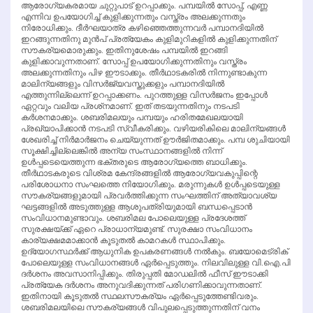
ആരോഗ്യകരമായ ചുറ്റുപാട് ഉറപ്പാക്കും. പമ്പയില്‍ സോപ്പ്, എണ്ണ
എന്നിവ ഉപയോഗിച്ച് കുളിക്കുന്നതും വസ്ത്രം അലക്കുന്നതും
നിരോധിക്കും. ദീര്‍ഘയാത്ര കഴിഞ്ഞെത്തുന്നവര്‍ പമ്പാനദിയില്‍
ഇറങ്ങുന്നതിനു മുന്‍പ് പ്രത്യേകം കുളിമുറികളില്‍ കുളിക്കുന്നതിന്
സൗകര്യമൊരുക്കും. ഇതിനുശേഷം പമ്പയില്‍ ഇറങ്ങി
കുളിക്കാവുന്നതാണ്. സോപ്പ് ഉപയോഗിക്കുന്നതിനും വസ്ത്രം
അലക്കുന്നതിനും പിഴ ഈടാക്കും. തീര്‍ഥാടകരില്‍ നിന്നുണ്ടാകുന്ന
മാലിന്യങ്ങളും വിസര്‍ജ്യവസ്തുക്കളും പമ്പാനദിയില്‍
എത്തുന്നില്ലെന്ന് ഉറപ്പാക്കണം. പുറത്തുള്ള വിസര്‍ജനം ഇപ്പോള്‍
ഏറ്റവും വലിയ പ്രശ്‌നമാണ്. ഇത് തടയുന്നതിനും നടപടി
കര്‍ശനമാക്കും. ശബരിമലയും പമ്പയും ഹരിതമേഖലയായി
പ്രഖ്യാപിക്കാന്‍ നടപടി സ്വീകരിക്കും. വഴിയരികിലെ മാലിന്യങ്ങള്‍
ശേഖരിച്ച് നിര്‍മാര്‍ജനം ചെയ്യുന്നത് ഊര്‍ജിതമാക്കും. പമ്പ ശുചിയായി
സൂക്ഷിച്ചില്ലെങ്കില്‍ അന്യ സംസ്ഥാനങ്ങളില്‍ നിന്ന്
ഉള്‍പ്പടെയെത്തുന്ന ഭക്തരുടെ ആരോഗ്യത്തെ ബാധിക്കും.
തീര്‍ഥാടകരുടെ വിശ്രമ കേന്ദ്രങ്ങളില്‍ ആരോഗ്യവകുപ്പിന്റെ
പരിശോധനാ സംഘത്തെ നിയോഗിക്കും. മരുന്നുകള്‍ ഉള്‍പ്പടെയുള്ള
സൗകര്യങ്ങളുമായി പ്രവര്‍ത്തിക്കുന്ന സംഘത്തിന് അത്യാവശ്യ
ഘട്ടങ്ങളില്‍ അടുത്തുള്ള ആശുപത്രിയുമായി ബന്ധപ്പെടാന്‍
സംവിധാനമുണ്ടാവും. ശബരിമല പോലെയുള്ള പ്രദേശത്ത്
സുരക്ഷയ്ക്ക് ഏറെ പ്രാധാന്യമുണ്ട്. സുരക്ഷാ സംവിധാനം
കാര്യക്ഷമമാക്കാന്‍ കൂടുതല്‍ കാമറകള്‍ സ്ഥാപിക്കും.
ഉദ്യോഗസ്ഥര്‍ക്ക് ആധുനിക ഉപകരണങ്ങള്‍ നല്‍കും. ബയോമെട്രിക്
പോലെയുള്ള സംവിധാനങ്ങള്‍ ഏര്‍പ്പെടുത്തും. നിലവിലുള്ള വി.ഐ.പി
ദര്‍ശനം അവസാനിപ്പിക്കും. തിരുപ്പതി മോഡലില്‍ ഫീസ് ഈടാക്കി
പ്രത്യേക ദര്‍ശനം അനുവദിക്കുന്നത് പരിഗണിക്കാവുന്നതാണ്.
ഇതിനായി കൂടുതല്‍ സ്ഥലസൗകര്യം ഏര്‍പ്പെടുത്തേണ്ടിവരും.
ശബരിമലയിലെ സൗകര്യങ്ങള്‍ വിപുലപ്പെടുത്തുന്നതിന് വനം