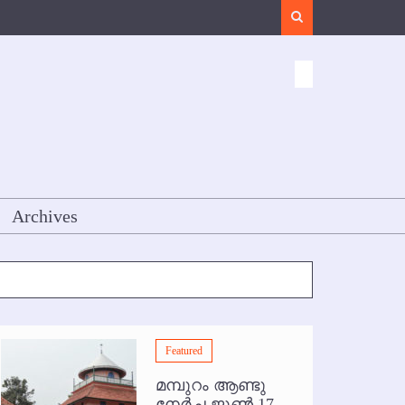
Search
Archives
Featured
മമ്പുറം ആണ്ടു
Featured
നേര്‍ച്ച ജൂണ്‍ 17