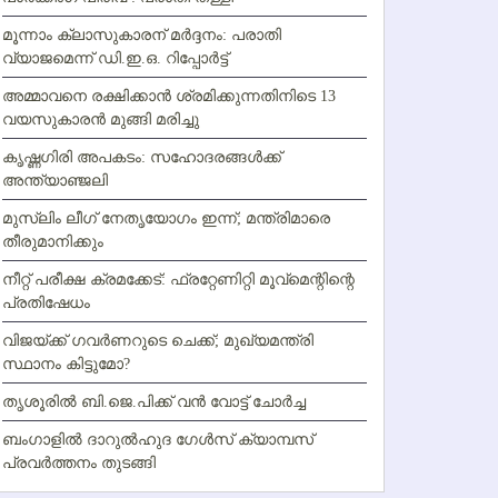
മൂന്നാം ക്ലാസുകാരന് മര്‍ദ്ദനം: പരാതി
വ്യാജമെന്ന് ഡി.ഇ.ഒ. റിപ്പോര്‍ട്ട്
അമ്മാവനെ രക്ഷിക്കാന്‍ ശ്രമിക്കുന്നതിനിടെ 13
വയസുകാരന്‍ മുങ്ങി മരിച്ചു
കൃഷ്ണഗിരി അപകടം: സഹോദരങ്ങള്‍ക്ക്
അന്ത്യാഞ്ജലി
മുസ്ലിം ലീഗ് നേതൃയോഗം ഇന്ന്; മന്ത്രിമാരെ
തീരുമാനിക്കും
നീറ്റ് പരീക്ഷ ക്രമക്കേട്: ഫ്രറ്റേണിറ്റി മൂവ്‌മെന്റിന്റെ
പ്രതിഷേധം
വിജയ്ക്ക് ഗവര്‍ണറുടെ ചെക്ക്; മുഖ്യമന്ത്രി
സ്ഥാനം കിട്ടുമോ?
തൃശൂരില്‍ ബി.ജെ.പിക്ക് വന്‍ വോട്ട് ചോര്‍ച്ച
ബംഗാളില്‍ ദാറുല്‍ഹുദ ഗേള്‍സ് ക്യാമ്പസ്
പ്രവര്‍ത്തനം തുടങ്ങി