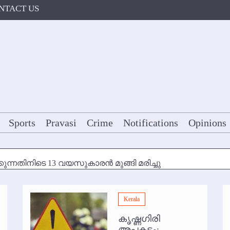
NTACT US
Sports
Pravasi
Crime
Notifications
Opinions
കുന്നതിനിടെ 13 വയസുകാരന്‍ മുങ്ങി മരിച്ചു
ള്‍ക്ക് അന്ത്യാഞ്ജലി
Kerala
7 മുതല്‍
കൃഷ്ണഗിരി
ോകള്‍ക്ക് ഇല്ല
അപകടം: