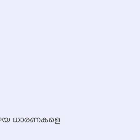
 പഴയ ധാരണകളെ