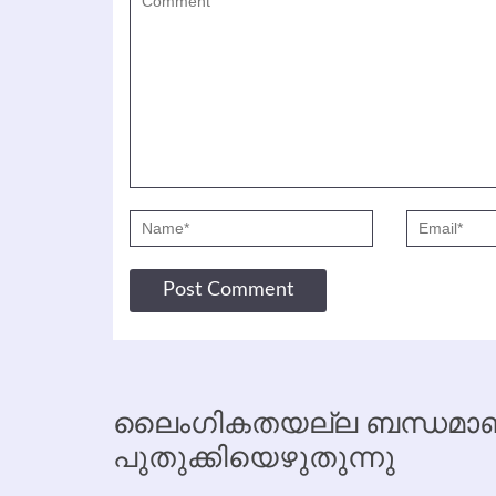
ലൈംഗികതയല്ല ബന്ധമാണ്
പുതുക്കിയെഴുതുന്നു