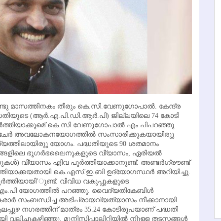
്ടു മാസത്തിനകം തീരും കെ.സി.വേണുഗോപാല്‍. കേന്ദ്ര
ിയുടെ (ആര്‍.എ.പി.ഡി.ആര്‍.പി) ജില്ലയിലെ 74 കോടി
 പൂര്‍ത്തിയാക്കുമെ് കെ.സി.വേണുഗോപാല്‍ എം.പിപറഞ്ഞു.
ല്‍ ചേര്‍ അവലോകനയോഗത്തില്‍ സംസാരിക്കുകയായിരുു
ിധ്യത്തിലായിരുു യോഗം. പദ്ധതിയുടെ 90 ശതമാനം
ഗങ്ങളിലെ ഭൂഗര്‍ഭലൈനുകളുടെ വി്യാസം, ഏരിയല്‍
്‍) വി്യാസം എിവ പൂര്‍ത്തിയാക്കാനുണ്ട്. അണ്ടര്‍ഗ്രൗണ്ട്
‍ത്തിയാക്കയതായി കെ.എസ്.ഇ.ബി ഉദ്യോഗസ്ഥര്‍ അറിയിച്ചു.
്‍ത്തിയായി’ുണ്ട്. വിവിധ വകുപ്പുകളുടെ
ം.പി യോഗത്തില്‍ പറഞ്ഞു. വൈദ്യതികേബിള്‍
കരാര്‍ സംബന്ധിച്ച അഭിപ്രായവ്യത്യാസം നീക്കാനായി
. ആലപ്പുഴ നഗരത്തിന് മാത്രം 35.24 കോടിരൂപയാണ് പദ്ധതി
 വലിച്ചുകഴിഞ്ഞു. മുനിസിപ്പാലിറ്റിയില്‍ നിുള്ള തടസ്സങ്ങള്‍