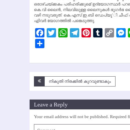
ഒരാഴ്ചയ്ക്കകം പരിഹരിക്കുമെ് ഉദ്യോഗസ്ഥര്‍ പറ
കെ.വി ലൈന്‍, നിലവിലുള്ള ലൈനുകള്‍ ഭൂഗര്‍ഭ 
വഴി നടുവരുത്. കെ.എസ്.ഇ.ബി ഡെപ്യൂ’ി ചീഫ് എന്‍ജ
എിവര്‍ യോഗത്തില്‍ പങ്കെടുത്തു.
Facebook
Twitter
WhatsApp
Telegram
Pinterest
Tumbl
Cop
Lin
Share
Post
നികുതി നിരക്കില്‍ കുറവുണ്ടാകും
navigation
Leave a Reply
Your email address will not be published.
Required f