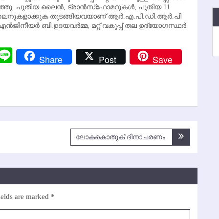
ഞ്ഞു. പുതിയ ലൈന്‍, ട്രാന്‍സ്‌ഫോമറുകള്‍, പുതിയ 11
ലൈനുകളാക്കുക തുടങ്ങിയവയാണ് ആര്‍.എ.പി.ഡി.ആര്‍.പി
ിനീയര്‍ ബി.ഉദയവര്‍മ്മ, മറ്റ് വകുപ്പ് തല ഉദ്യോഗസ്ഥര്‍
r
y
Messenger
Line
Share
Post
Save
k
ലോകകൊതുക് ദിനാചരണം
ields are marked
*