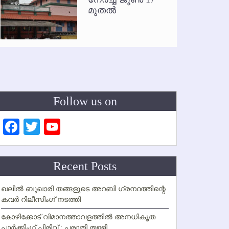
ഇനി രമ
മുതല്‍
ഇല്ല
Follow us on
Facebook
Twitter
YouTube
Channel
Recent Posts
ഖലീല്‍ ബുഖാരി തങ്ങളുടെ അറബി ഗ്രന്ഥത്തിന്റെ
കവര്‍ റിലീസിംഗ് നടത്തി
കോഴിക്കോട് വിമാനത്താവളത്തില്‍ അനധികൃത
പാര്‍ക്കിംഗ് പിരിവ് : പരാതി തള്ളി