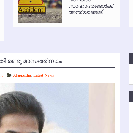
സഹോദരങ്ങള്‍ക്ക്
്‍ അനധികൃത പാര്‍ക്കിംഗ് പിരിവ് : പരാതി തള്ളി
അന്ത്യാഞ്ജലി
തി രണ്ടു മാസത്തിനകം
nt
Alappuzha
,
Latest News