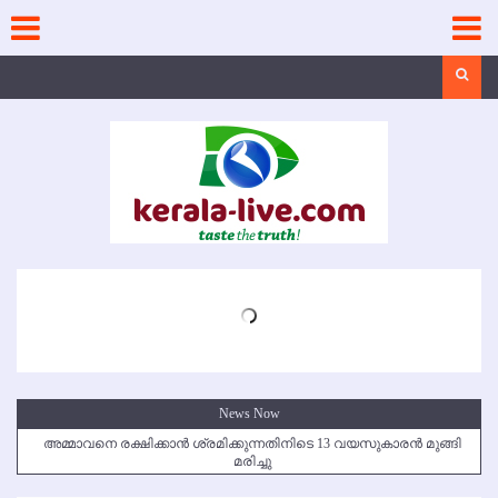
Skip
to
content
Search
News Now
അമ്മാവനെ രക്ഷിക്കാന്‍ ശ്രമിക്കുന്നതിനിടെ 13 വയസുകാരന്‍ മുങ്ങി
മരിച്ചു
കൃഷ്ണഗിരി അപകടം: സഹോദരങ്ങള്‍ക്ക് അന്ത്യാഞ്ജലി