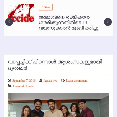
മമ്പുറം ആണ്ടു നേര്‍ച്ച ജൂണ്‍ 17 മുതല്‍
Kerala
ഇനി രമേശ് പിഷാരടി സ്റ്റേജ് ഷോകള്‍ക്ക് ഇല്ല
അമ്മാവനെ രക്ഷിക്കാന്‍
കോഴിക്കോട് വിമാനത്താവളത്തില്‍ അനധികൃത പാര്‍ക്കിംഗ് പിരിവ് :
ശ്രമിക്കുന്നതിനിടെ 13
പരാതി തള്ളി
വയസുകാരന്‍ മുങ്ങി മരിച്ചു
വാപ്പച്ചിക്ക് പിറന്നാള്‍ ആശംസകളുമായി
ദുല്‍ഖര്‍
September 7, 2016
kerala-live
Leave a comment
Featured
,
Kerala