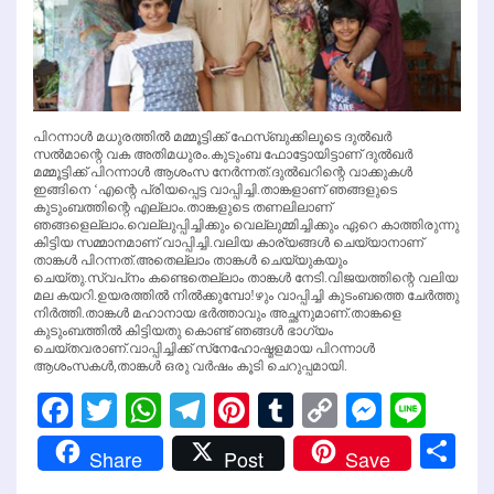
പിറന്നാള്‍ മധുരത്തില്‍ മമ്മൂട്ടിക്ക് ഫേസ്ബുക്കിലൂടെ ദുല്‍ഖര്‍
സല്‍മാന്റെ വക അതിമധുരം.കുടുംബ ഫോട്ടോയിട്ടാണ് ദുല്‍ഖര്‍
മമ്മൂട്ടിക്ക് പിറന്നാള്‍ ആശംസ നേര്‍ന്നത്.ദുല്‍ഖറിന്റെ വാക്കുകള്‍
ഇങ്ങിനെ ‘എന്റെ പ്രിയപ്പെട്ട വാപ്പിച്ചി.താങ്കളാണ് ഞങ്ങളുടെ
കുടുംബത്തിന്റെ എല്ലാം.താങ്കളുടെ തണലിലാണ്
ഞങ്ങളെല്ലാം.വെല്ലുപ്പിച്ചിക്കും വെല്ലുമ്മിച്ചിക്കും ഏറെ കാത്തിരുന്നു
കിട്ടിയ സമ്മാനമാണ് വാപ്പിച്ചി.വലിയ കാര്യങ്ങള്‍ ചെയ്യാനാണ്
താങ്കള്‍ പിറന്നത്.അതെല്ലാം താങ്കള്‍ ചെയ്യുകയും
ചെയ്തു.സ്വപ്‌നം കണ്ടെതെല്ലാം താങ്കള്‍ നേടി.വിജയത്തിന്റെ വലിയ
മല കയറി.ഉയരത്തില്‍ നില്‍ക്കുമ്പോ!ഴും വാപ്പിച്ചി കുടംബത്തെ ചേര്‍ത്തു
നിര്‍ത്തി.താങ്കള്‍ മഹാനായ ഭര്‍ത്താവും അച്ഛനുമാണ്.താങ്കളെ
കുടുംബത്തില്‍ കിട്ടിയതു കൊണ്ട് ഞങ്ങള്‍ ഭാഗ്യം
ചെയ്തവരാണ്.വാപ്പിച്ചിക്ക് സ്‌നേഹോഷ്മളമായ പിറന്നാള്‍
ആശംസകള്‍,താങ്കള്‍ ഒരു വര്‍ഷം കൂടി ചെറുപ്പമായി.
Facebook
Twitter
WhatsApp
Telegram
Pinterest
Tumblr
Copy
Messen
Line
Link
Sh
Share
Post
Save