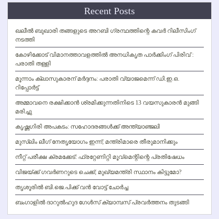
Recent Posts
ഖലീല്‍ ബുഖാരി തങ്ങളുടെ അറബി ഗ്രന്ഥത്തിന്റെ കവര്‍ റിലീസിംഗ്
നടത്തി
കോഴിക്കോട് വിമാനത്താവളത്തില്‍ അനധികൃത പാര്‍ക്കിംഗ് പിരിവ് :
പരാതി തള്ളി
മൂന്നാം ക്ലാസുകാരന് മര്‍ദ്ദനം: പരാതി വ്യാജമെന്ന് ഡി.ഇ.ഒ.
റിപ്പോര്‍ട്ട്
അമ്മാവനെ രക്ഷിക്കാന്‍ ശ്രമിക്കുന്നതിനിടെ 13 വയസുകാരന്‍ മുങ്ങി
മരിച്ചു
കൃഷ്ണഗിരി അപകടം: സഹോദരങ്ങള്‍ക്ക് അന്ത്യാഞ്ജലി
മുസ്ലിം ലീഗ് നേതൃയോഗം ഇന്ന്; മന്ത്രിമാരെ തീരുമാനിക്കും
നീറ്റ് പരീക്ഷ ക്രമക്കേട്: ഫ്രറ്റേണിറ്റി മൂവ്‌മെന്റിന്റെ പ്രതിഷേധം
വിജയ്ക്ക് ഗവര്‍ണറുടെ ചെക്ക്; മുഖ്യമന്ത്രി സ്ഥാനം കിട്ടുമോ?
തൃശൂരില്‍ ബി.ജെ.പിക്ക് വന്‍ വോട്ട് ചോര്‍ച്ച
ബംഗാളില്‍ ദാറുല്‍ഹുദ ഗേള്‍സ് ക്യാമ്പസ് പ്രവര്‍ത്തനം തുടങ്ങി