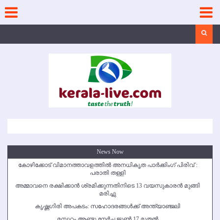
Skip
to
content
Search
News Now
കോഴിക്കോട് വിമാനത്താവളത്തില്‍ അനധികൃത പാര്‍ക്കിംഗ് പിരിവ് :
പരാതി തള്ളി
അമ്മാവനെ രക്ഷിക്കാന്‍ ശ്രമിക്കുന്നതിനിടെ 13 വയസുകാരന്‍ മുങ്ങി
മരിച്ചു
കൃഷ്ണഗിരി അപകടം: സഹോദരങ്ങള്‍ക്ക് അന്ത്യാഞ്ജലി
മമ്പുറം ആണ്ടു നേര്‍ച്ച ജൂണ്‍ 17 മുതല്‍