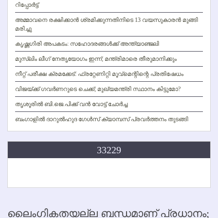
റിപ്പോര്‍ട്ട്
അമ്മാവനെ രക്ഷിക്കാന്‍ ശ്രമിക്കുന്നതിനിടെ 13 വയസുകാരന്‍ മുങ്ങി
മരിച്ചു
കൃഷ്ണഗിരി അപകടം: സഹോദരങ്ങള്‍ക്ക് അന്ത്യാഞ്ജലി
മുസ്ലിം ലീഗ് നേതൃയോഗം ഇന്ന്; മന്ത്രിമാരെ തീരുമാനിക്കും
നീറ്റ് പരീക്ഷ ക്രമക്കേട്: ഫ്രറ്റേണിറ്റി മൂവ്‌മെന്റിന്റെ പ്രതിഷേധം
വിജയ്ക്ക് ഗവര്‍ണറുടെ ചെക്ക്; മുഖ്യമന്ത്രി സ്ഥാനം കിട്ടുമോ?
തൃശൂരില്‍ ബി.ജെ.പിക്ക് വന്‍ വോട്ട് ചോര്‍ച്ച
ബംഗാളില്‍ ദാറുല്‍ഹുദ ഗേള്‍സ് ക്യാമ്പസ് പ്രവര്‍ത്തനം തുടങ്ങി
33229
ലൈംഗികതയല്ല ബന്ധമാണ് പ്രധാനം;