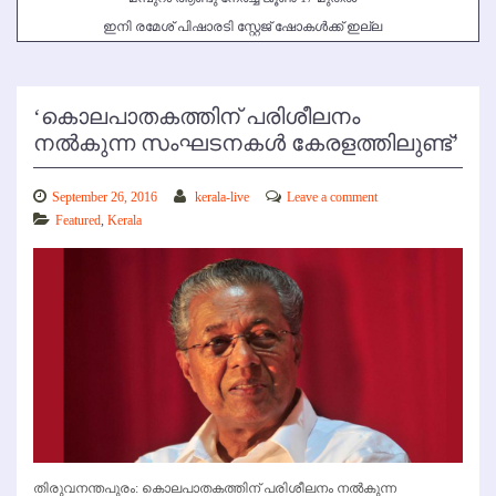
ഇനി രമേശ് പിഷാരടി സ്റ്റേജ് ഷോകള്‍ക്ക് ഇല്ല
‘കൊലപാതകത്തിന് പരിശീലനം
നല്‍കുന്ന സംഘടനകള്‍ കേരളത്തിലുണ്ട്’
September 26, 2016
kerala-live
Leave a comment
Featured
,
Kerala
തിരുവനന്തപുരം: കൊലപാതകത്തിന് പരിശീലനം നല്‍കുന്ന