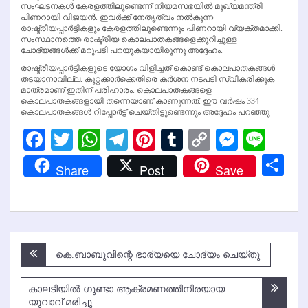
സംഘടനകള്‍ കേരളത്തിലുണ്ടെന്ന് നിയമസഭയില്‍ മുഖ്യമന്ത്രി
പിണറായി വിജയന്‍. ഇവര്‍ക്ക് നേതൃത്വം നല്‍കുന്ന
രാഷ്ട്രീയപ്പാര്‍ട്ടികളും കേരളത്തിലുണ്ടെന്നും പിണറായി വ്യക്തമാക്കി.
സംസ്ഥാനത്തെ രാഷ്ട്രീയ കൊലപാതകങ്ങളെക്കുറിച്ചുള്ള
ചോദ്യങ്ങള്‍ക്ക് മറുപടി പറയുകയായിരുന്നു അദ്ദേഹം.
രാഷ്ട്രീയപ്പാര്‍ട്ടികളുടെ യോഗം വിളിച്ചത് കൊണ്ട് കൊലപാതകങ്ങള്‍
തടയാനാവില്ല. കുറ്റക്കാര്‍ക്കെതിരെ കര്‍ശന നടപടി സ്വീകരിക്കുക
മാത്രമാണ് ഇതിന് പരിഹാരം. കൊലപാതകങ്ങളെ
കൊലപാതകങ്ങളായി തന്നെയാണ് കാണുന്നത്. ഈ വര്‍ഷം 334
കൊലപാതകങ്ങള്‍ റിപ്പോര്‍ട്ട് ചെയ്തിട്ടുണ്ടെന്നും അദ്ദേഹം പറഞ്ഞു
Facebook
Twitter
WhatsApp
Telegram
Pinterest
Tumblr
Copy
Messen
Line
Link
Sh
Share
Post
Save
Post
കെ.ബാബുവിന്റെ ഭാര്യയെ ചോദ്യം ചെയ്തു
navigation
കാലടിയില്‍ ഗുണ്ടാ ആക്രമണത്തിനിരയായ
യുവാവ് മരിച്ചു