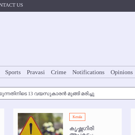
NTACT US
Sports
Pravasi
Crime
Notifications
Opinions
കുന്നതിനിടെ 13 വയസുകാരന്‍ മുങ്ങി മരിച്ചു
ള്‍ക്ക് അന്ത്യാഞ്ജലി
Kerala
7 മുതല്‍
കൃഷ്ണഗിരി
ോകള്‍ക്ക് ഇല്ല
അപകടം: