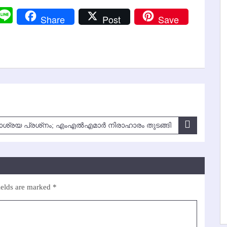
r
y
Messenger
Line
Share
Post
Save
k
ശ്രയ പ്രശ്‌നം; എംഎല്‍എമാര്‍ നിരാഹാരം തുടങ്ങി
ields are marked
*