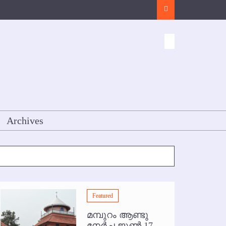
Search
Archives
Featured
മമ്പുറം ആണ്ടു
നേര്‍ച്ച ജൂണ്‍ 17