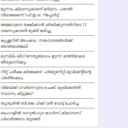
മൂന്നാം ക്ലാസുകാരന് മര്‍ദ്ദനം: പരാതി
വ്യാജമെന്ന് ഡി.ഇ.ഒ. റിപ്പോര്‍ട്ട്
അമ്മാവനെ രക്ഷിക്കാന്‍ ശ്രമിക്കുന്നതിനിടെ 13
വയസുകാരന്‍ മുങ്ങി മരിച്ചു
കൃഷ്ണഗിരി അപകടം: സഹോദരങ്ങള്‍ക്ക്
അന്ത്യാഞ്ജലി
മുസ്ലിം ലീഗ് നേതൃയോഗം ഇന്ന്; മന്ത്രിമാരെ
തീരുമാനിക്കും
നീറ്റ് പരീക്ഷ ക്രമക്കേട്: ഫ്രറ്റേണിറ്റി മൂവ്‌മെന്റിന്റെ
പ്രതിഷേധം
വിജയ്ക്ക് ഗവര്‍ണറുടെ ചെക്ക്; മുഖ്യമന്ത്രി
സ്ഥാനം കിട്ടുമോ?
തൃശൂരില്‍ ബി.ജെ.പിക്ക് വന്‍ വോട്ട് ചോര്‍ച്ച
ബംഗാളില്‍ ദാറുല്‍ഹുദ ഗേള്‍സ് ക്യാമ്പസ്
പ്രവര്‍ത്തനം തുടങ്ങി