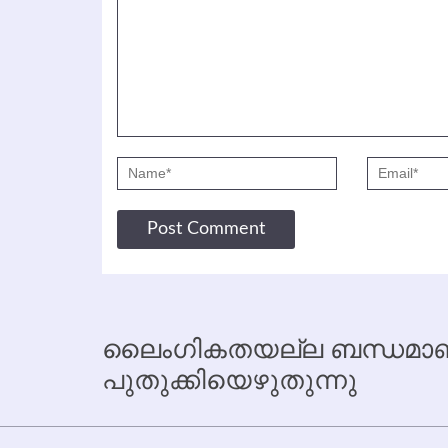
ലൈംഗികതയല്ല ബന്ധമാണ്
പുതുക്കിയെഴുതുന്നു