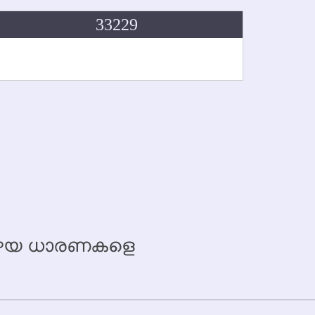
33229
 പഴയ ധാരണകളെ