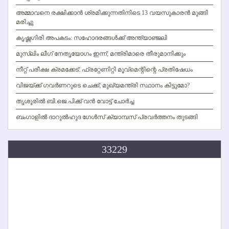
അമ്മാവനെ രക്ഷിക്കാന്‍ ശ്രമിക്കുന്നതിനിടെ 13 വയസുകാരന്‍ മുങ്ങി
മരിച്ചു
കൃഷ്ണഗിരി അപകടം: സഹോദരങ്ങള്‍ക്ക് അന്ത്യാഞ്ജലി
മുസ്ലിം ലീഗ് നേതൃയോഗം ഇന്ന്; മന്ത്രിമാരെ തീരുമാനിക്കും
നീറ്റ് പരീക്ഷ ക്രമക്കേട്: ഫ്രറ്റേണിറ്റി മൂവ്‌മെന്റിന്റെ പ്രതിഷേധം
വിജയ്ക്ക് ഗവര്‍ണറുടെ ചെക്ക്; മുഖ്യമന്ത്രി സ്ഥാനം കിട്ടുമോ?
തൃശൂരില്‍ ബി.ജെ.പിക്ക് വന്‍ വോട്ട് ചോര്‍ച്ച
ബംഗാളില്‍ ദാറുല്‍ഹുദ ഗേള്‍സ് ക്യാമ്പസ് പ്രവര്‍ത്തനം തുടങ്ങി
33229