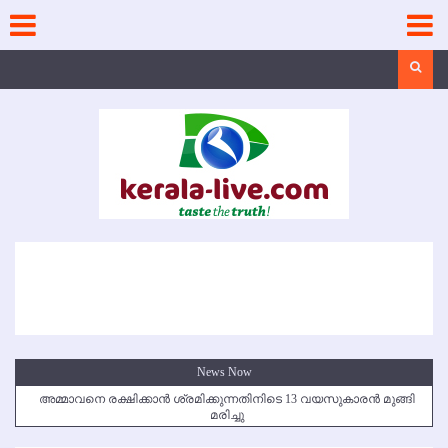
Skip
to
content
Search
News Now
അമ്മാവനെ രക്ഷിക്കാന്‍ ശ്രമിക്കുന്നതിനിടെ 13 വയസുകാരന്‍ മുങ്ങി
മരിച്ചു
കൃഷ്ണഗിരി അപകടം: സഹോദരങ്ങള്‍ക്ക് അന്ത്യാഞ്ജലി