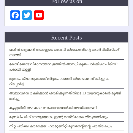
Follow us on
Facebook
Twitter
YouTube
Channel
Recent Posts
ഖലീല്‍ ബുഖാരി തങ്ങളുടെ അറബി ഗ്രന്ഥത്തിന്റെ കവര്‍ റിലീസിംഗ്
നടത്തി
കോഴിക്കോട് വിമാനത്താവളത്തില്‍ അനധികൃത പാര്‍ക്കിംഗ് പിരിവ് :
പരാതി തള്ളി
മൂന്നാം ക്ലാസുകാരന് മര്‍ദ്ദനം: പരാതി വ്യാജമെന്ന് ഡി.ഇ.ഒ.
റിപ്പോര്‍ട്ട്
അമ്മാവനെ രക്ഷിക്കാന്‍ ശ്രമിക്കുന്നതിനിടെ 13 വയസുകാരന്‍ മുങ്ങി
മരിച്ചു
കൃഷ്ണഗിരി അപകടം: സഹോദരങ്ങള്‍ക്ക് അന്ത്യാഞ്ജലി
മുസ്ലിം ലീഗ് നേതൃയോഗം ഇന്ന്; മന്ത്രിമാരെ തീരുമാനിക്കും
നീറ്റ് പരീക്ഷ ക്രമക്കേട്: ഫ്രറ്റേണിറ്റി മൂവ്‌മെന്റിന്റെ പ്രതിഷേധം