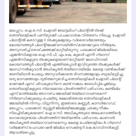
മലപ്പുറം: ഐ.ഒ.സി. ചേളാരി ബോട്ടലിംഗ് പ്ലാന്റില്‍ ട്രക്ക്
തൊഴിലാളികള്‍ പണിമുടക്കി പാചകവാതക വിതരണം നിലച്ചു. ചേളാരി
പ്ലാന്റില്‍ കരാറുള്ള 6 ട്രക്കുകളേയും ഡ്രൈവര്‍മാരേയും
കോയമ്പത്തൂര്‍ പ്ലാന്റിലേക്ക് സെയില്‍സ് മാനേജറുടെ നിര്‍ദ്ദേശം
അനുസരിച്ച് ഒരാഴ്ചത്തേക്ക് മാറ്റിയിരുന്നു. പാലക്കാട് ജില്ലയിലെ
ഏജന്‍സികളായ ഐ.സി.പി, എം.കെ, കുമാര്‍ എന്നീ ഗ്യാസ്
ഏജന്‍സികളുടെ ട്രക്കുകളെയാണ് മാറ്റിയത്. ലോഡിനായി
കോയമ്പത്തൂര്‍ പ്ലാന്റില്‍ എത്തിയപ്പോള്‍ ഇവിടുത്തെ ട്രക്കുകള്‍ക്ക്
ലോഡ് നല്‍കുവാന്‍ അധികൃതര്‍ തയ്യാറായില്ല. കേരള വണ്ടികള്‍ക്ക്
ടേണിലിടാന്‍ പോലും അനുവദിക്കാതെ ദിവസങ്ങളോളം ബുദ്ധിമുട്ടിച്ചു.
ഒരു മാസത്തോളം ദുരിതമനുഭവിച്ച തൊഴിലാളികള്‍ ചേളാരി പ്ലാന്റ്
മാനേജര്‍ എസ്. ശിവകുമാറിനെ കണ്ട് സങ്കടം ബോധിപ്പിച്ചെങ്കിലും
തൊഴിലാളികളുടെ ന്യായമായ പ്രശ്‌നത്തിന് പരിഹാരം കണ്ടില്ല
എന്ന് മാത്രമല്ല ഞാറാഴ്ച ജോലിക്ക് തയ്യാറാവണമെന്ന്
നിര്‍ബന്ധിക്കുകയും ചെയ്തു. ക്ഷോഭിതരായ തൊഴിലാളികള്‍
ജോലിയില്‍ നിന്നും വിട്ടുനിന്നു. ഇതോടെ കണ്ണൂര്‍, കാസര്‍ഗോഡ്,
മലപ്പുറം, പാലക്കാട്, തൃശ്ശൂര്‍ ജില്ലയിലേക്കുള്ള ചരക്കു നീക്കം
നിലച്ചിരിക്കുകയാണ്. ഐ.ഒ.സി. അധികൃതരുടെ അലംഭാവത്തിന്റെ
ഭാഗമായുണ്ടായ പ്രശ്‌നത്തിന് അടിയന്തിര പരിഹാരം കാണാന്‍
അധികൃതര്‍ തയ്യാറാവണമെന്നും കേരള പെട്രോളിയം & ഗ്യാസ്
വര്‍ക്കേഴ്‌സ് ഫെഡറേഷന്‍ ജില്ലാ സെക്രട്ടറി കെ.ഗോവിന്ദന്‍കുട്ടി
ആവശ്യപ്പെട്ടു.