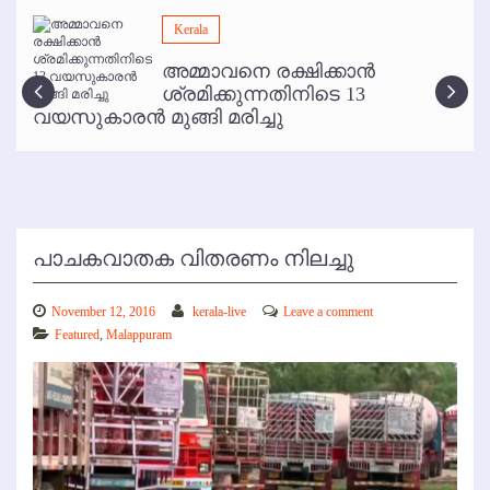
മമ്പുറം ആണ്ടു നേര്‍ച്ച ജൂണ്‍ 17 മുതല്‍
Kerala
ഇനി രമേശ് പിഷാരടി സ്റ്റേജ് ഷോകള്‍ക്ക് ഇല്ല
അമ്മാവനെ രക്ഷിക്കാന്‍
കോഴിക്കോട് വിമാനത്താവളത്തില്‍ അനധികൃത പാര്‍ക്കിംഗ് പിരിവ് :
ശ്രമിക്കുന്നതിനിടെ 13
പരാതി തള്ളി
വയസുകാരന്‍ മുങ്ങി മരിച്ചു
പാചകവാതക വിതരണം നിലച്ചു
November 12, 2016
kerala-live
Leave a comment
Featured
,
Malappuram