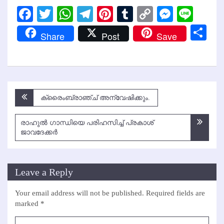
Facebook
Twitter
WhatsApp
Telegram
Pinterest
Tumblr
Copy
Messen
Line
Link
Sh
Share
Post
Save
Post
ക്രൈംബ്രാഞ്ച് അന്വേഷിക്കും.
navigation
രാഹുല്‍ ഗാന്ധിയെ പരിഹസിച്ച് പ്രകാശ്
ജാവദേക്കര്‍
Leave a Reply
Your email address will not be published.
Required fields are
marked
*