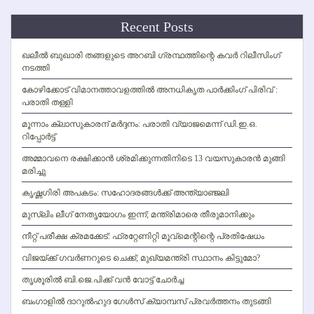
Recent Posts
ഖലീല്‍ ബുഖാരി തങ്ങളുടെ അറബി ഗ്രന്ഥത്തിന്റെ കവര്‍ റിലീസിംഗ്
നടത്തി
കോഴിക്കോട് വിമാനത്താവളത്തില്‍ അനധികൃത പാര്‍ക്കിംഗ് പിരിവ് :
പരാതി തള്ളി
മൂന്നാം ക്ലാസുകാരന് മര്‍ദ്ദനം: പരാതി വ്യാജമെന്ന് ഡി.ഇ.ഒ.
റിപ്പോര്‍ട്ട്
അമ്മാവനെ രക്ഷിക്കാന്‍ ശ്രമിക്കുന്നതിനിടെ 13 വയസുകാരന്‍ മുങ്ങി
മരിച്ചു
കൃഷ്ണഗിരി അപകടം: സഹോദരങ്ങള്‍ക്ക് അന്ത്യാഞ്ജലി
മുസ്ലിം ലീഗ് നേതൃയോഗം ഇന്ന്; മന്ത്രിമാരെ തീരുമാനിക്കും
നീറ്റ് പരീക്ഷ ക്രമക്കേട്: ഫ്രറ്റേണിറ്റി മൂവ്‌മെന്റിന്റെ പ്രതിഷേധം
വിജയ്ക്ക് ഗവര്‍ണറുടെ ചെക്ക്; മുഖ്യമന്ത്രി സ്ഥാനം കിട്ടുമോ?
തൃശൂരില്‍ ബി.ജെ.പിക്ക് വന്‍ വോട്ട് ചോര്‍ച്ച
ബംഗാളില്‍ ദാറുല്‍ഹുദ ഗേള്‍സ് ക്യാമ്പസ് പ്രവര്‍ത്തനം തുടങ്ങി