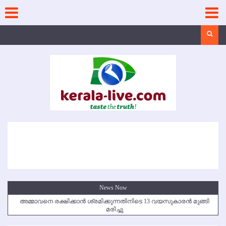
Skip
to
content
Search
News Now
അമ്മാവനെ രക്ഷിക്കാന്‍ ശ്രമിക്കുന്നതിനിടെ 13 വയസുകാരന്‍ മുങ്ങി
മരിച്ചു
കൃഷ്ണഗിരി അപകടം: സഹോദരങ്ങള്‍ക്ക് അന്ത്യാഞ്ജലി