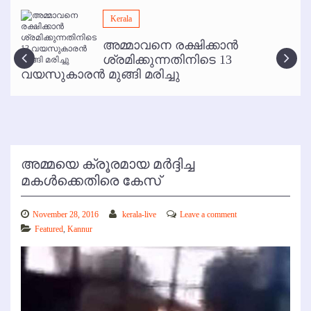
മമ്പുറം ആണ്ടു നേര്‍ച്ച ജൂണ്‍ 17 മുതല്‍
Kerala
ഇനി രമേശ് പിഷാരടി സ്റ്റേജ് ഷോകള്‍ക്ക് ഇല്ല
അമ്മാവനെ രക്ഷിക്കാന്‍
കോഴിക്കോട് വിമാനത്താവളത്തില്‍ അനധികൃത പാര്‍ക്കിംഗ് പിരിവ് :
ശ്രമിക്കുന്നതിനിടെ 13
പരാതി തള്ളി
വയസുകാരന്‍ മുങ്ങി മരിച്ചു
അമ്മയെ ക്രൂരമായ മര്‍ദ്ദിച്ച
മകള്‍ക്കെതിരെ കേസ്
November 28, 2016
kerala-live
Leave a comment
Featured
,
Kannur