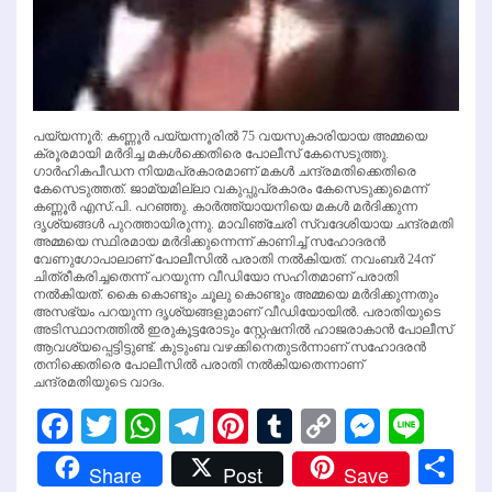
പയ്യന്നൂര്‍: കണ്ണൂര്‍ പയ്യന്നൂരില്‍ 75 വയസുകാരിയായ അമ്മയെ
ക്രൂരമായി മര്‍ദിച്ച മകള്‍ക്കെതിരെ പോലീസ് കേസെടുത്തു.
ഗാര്‍ഹികപീഡന നിയമപ്രകാരമാണ് മകള്‍ ചന്ദ്രമതിക്കെതിരെ
കേസെടുത്തത്. ജാമ്യമില്ലാ വകുപ്പുപ്രകാരം കേസെടുക്കുമെന്ന്
കണ്ണൂര്‍ എസ്.പി. പറഞ്ഞു. കാര്‍ത്ത്യായനിയെ മകള്‍ മര്‍ദിക്കുന്ന
ദൃശ്യങ്ങള്‍ പുറത്തായിരുന്നു. മാവിഞ്ചേരി സ്വദേശിയായ ചന്ദ്രമതി
അമ്മയെ സ്ഥിരമായ മര്‍ദിക്കുന്നെന്ന് കാണിച്ച് സഹോദരന്‍
വേണുഗോപാലാണ് പോലീസില്‍ പരാതി നല്‍കിയത്. നവംബര്‍ 24ന്
ചിത്രീകരിച്ചതെന്ന് പറയുന്ന വീഡിയോ സഹിതമാണ് പരാതി
നല്‍കിയത്. കൈ കൊണ്ടും ചൂലു കൊണ്ടും അമ്മയെ മര്‍ദിക്കുന്നതും
അസഭ്യം പറയുന്ന ദൃശ്യങ്ങളുമാണ് വീഡിയോയില്‍. പരാതിയുടെ
അടിസ്ഥാനത്തില്‍ ഇരുകൂട്ടരോടും സ്റ്റേഷനില്‍ ഹാജരാകാന്‍ പോലീസ്
ആവശ്യപ്പെട്ടിട്ടുണ്ട്. കുടുംബ വഴക്കിനെതുടര്‍ന്നാണ് സഹോദരന്‍
തനിക്കെതിരെ പോലീസില്‍ പരാതി നല്‍കിയതെന്നാണ്
ചന്ദ്രമതിയുടെ വാദം.
Facebook
Twitter
WhatsApp
Telegram
Pinterest
Tumblr
Copy
Messen
Line
Link
Sh
Share
Post
Save