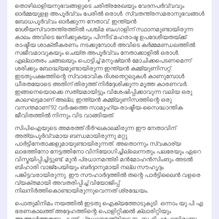
തൊഴിലാളിയനുഭവങ്ങളുടെ ചരിത്രരേഖയും വേദനപര്‍വ്വവും
ഓര്‍മ്മയുളള അപൂര്‍വ്വം പേരില്‍ ഒരാള്‍. സ്വതന്ത്രസമരാനുഭവങ്ങള്‍
ബോധപൂര്‍വ്വം ഓര്‍ക്കുന്ന നേതാവ്. ഇന്ത്യന്‍
ദേശീയസ്വാതന്ത്രത്തില്‍ പശ്ചിമ ബംഗാളിന് സ്ഥാനമുണ്ടായിരുന്ന
കാലം അവിടെ ജനിക്കുകയും പിന്നീട് മഹരാഷ്ട ഉപദേശീയതയ്ക്ക്
രാഷ്ടീയ ശാക്തീകരണം നടക്കുമ്പോള്‍ അവിടെ കര്‍മ്മമണ്ഡലത്തില്‍
സജീവമാവുകയും ചെയ്ത അപൂര്‍വ്വം നേതാക്കാളില്‍ ഒരാള്‍.
എല്ലാതരം ചങ്ങലയും പൊട്ടിച്ച് മനുഷ്യന്‍ മോചിക്കപെടണമെന്ന്
ശരിക്കും ബോദ്ധ്യമുണ്ടായിരുന്ന ഇന്ത്യന്‍ കമ്മ്യുണിസറ്റ്.
ഇടതുപക്ഷത്തിന്റെ സ്വാഭാവിക ദിശതെറ്റലുകള്‍ കാണുമ്പോള്‍
ധീരതയോടെ അതിന് തിരുത്ത് നിര്‍ദ്ദേശിക്കുന്ന മൂത്ത കാരണവര്‍.
ഇങ്ങനെയൊക്കെ സത്യമായിട്ടും വിശേഷിപ്പിക്കാവുന്ന വലിയ ഒരു
കാലഘട്ടമാണ് അല്ല, ഇന്ത്യന്‍ കമ്മ്യുണിസത്തിന്റെ ഒരു
വസന്തമാണ് 92 വര്‍ഷത്തെ സാമൂഹ്യ-രാഷ്ടീയ-സൈദ്ധാന്തിക
ജീവിതത്തില്‍ നിന്നും വിട വാങ്ങിയത്.
സിപിഐയുടെ അമരത്ത് ദീര്‍ഘകാലമിരുന്ന ഈ നേതാവിന്
അത്യപൂര്‍വ്വമായ ബന്ധമായിരുന്നു മറ്റു
പാര്‍ട്ടിനേതാക്കളുമായുണ്ടായിരുന്നത്. അതൊന്നും സ്വകാര്യ
ലാഭത്തിനോ നേട്ടത്തിനോ വിനിയോഗിച്ചില്ലെന്നതും പലരേയും ഏറെ
വിസ്മയിപ്പിച്ചിട്ടുണ്ട്. മുന്‍ പ്രധാനമന്ത്രി മന്‍മോഹന്‍സിംങും അടല്‍
ബിഹാരി വാജ്‌പേയിയും ബര്‍ദ്ദാനുമായി നല്ല സൗഹൃദ്ദം
പങ്കിട്ടവരായിരുന്നു. ഈ സൗഹാര്‍ദ്ദത്തില്‍ തന്റെ പാര്‍ട്ടിലൈന്‍ വളരെ
വ്യക്തമായി അവതരിപ്പിച്ച് വിയോജിപ്പ്
നിലനിര്‍ത്തികൊണ്ടായിരുന്നുവെന്നത് ശ്രദ്ധേയം.
പൊതുമിനിമം നയത്തില്‍ ഇടതു ഐക്യത്തോടുകൂടി ഒന്നാം യു പി എ
ഭരണകാലത്ത് അദ്ദേഹത്തിന്റെ പൊളിറ്റിക്കല്‍ ക്ലാരിറ്റിയും
ആത്മാര്‍ത്തതയും കണ്ട് പ്രധാനമന്ത്രിയടക്കം സ്തംഭിച്ചുപോയിരുന്നു.