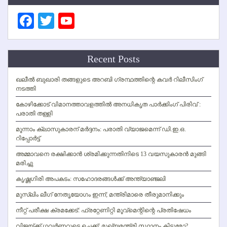
Facebook
Twitter
YouTube
Channel
Recent Posts
ഖലീല്‍ ബുഖാരി തങ്ങളുടെ അറബി ഗ്രന്ഥത്തിന്റെ കവര്‍ റിലീസിംഗ്
നടത്തി
കോഴിക്കോട് വിമാനത്താവളത്തില്‍ അനധികൃത പാര്‍ക്കിംഗ് പിരിവ് :
പരാതി തള്ളി
മൂന്നാം ക്ലാസുകാരന് മര്‍ദ്ദനം: പരാതി വ്യാജമെന്ന് ഡി.ഇ.ഒ.
റിപ്പോര്‍ട്ട്
അമ്മാവനെ രക്ഷിക്കാന്‍ ശ്രമിക്കുന്നതിനിടെ 13 വയസുകാരന്‍ മുങ്ങി
മരിച്ചു
കൃഷ്ണഗിരി അപകടം: സഹോദരങ്ങള്‍ക്ക് അന്ത്യാഞ്ജലി
മുസ്ലിം ലീഗ് നേതൃയോഗം ഇന്ന്; മന്ത്രിമാരെ തീരുമാനിക്കും
നീറ്റ് പരീക്ഷ ക്രമക്കേട്: ഫ്രറ്റേണിറ്റി മൂവ്‌മെന്റിന്റെ പ്രതിഷേധം
വിജയ്ക്ക് ഗവര്‍ണറുടെ ചെക്ക്; മുഖ്യമന്ത്രി സ്ഥാനം കിട്ടുമോ?