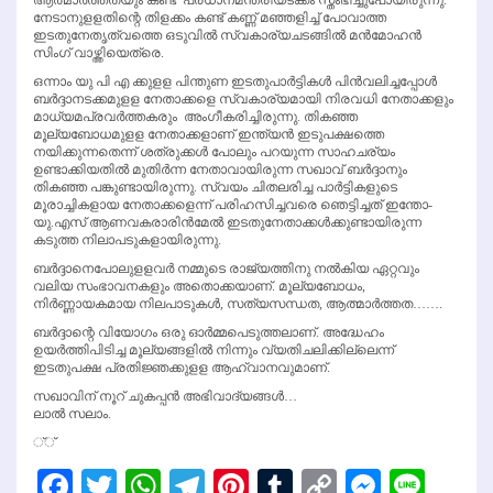
നേടാനുളളതിന്റെ തിളക്കം കണ്ട് കണ്ണ് മഞ്ഞളിച്ച് പോവാത്ത
ഇടതുനേതൃത്വത്തെ ഒടുവില്‍ സ്വകാര്യചടങ്ങില്‍ മന്‍മോഹന്‍
സിംഗ് വാഴ്ത്തിയെത്രെ.
ഒന്നാം യു പി എ ക്കുളള പിന്തുണ ഇടതുപാര്‍ട്ടികള്‍ പിന്‍വലിച്ചപ്പോള്‍
ബര്‍ദ്ദാനടക്കമുളള നേതാക്കളെ സ്വകാര്യമായി നിരവധി നേതാക്കളും
മാധ്യമപ്രവര്‍ത്തകരും അംഗീകരിച്ചിരുന്നു. തികഞ്ഞ
മൂല്യബോധമുളള നേതാക്കളാണ് ഇന്ത്യന്‍ ഇടുപക്ഷത്തെ
നയിക്കുന്നതെന്ന് ശത്രുക്കള്‍ പോലും പറയുന്ന സാഹചര്യം
ഉണ്ടാക്കിയതില്‍ മുതിര്‍ന്ന നേതാവായിരുന്ന സഖാവ് ബര്‍ദ്ദാനും
തികഞ്ഞ പങ്കുണ്ടായിരുന്നു. സ്വയം ചിതലരിച്ച പാര്‍ട്ടികളുടെ
മൂരാച്ചികളായ നേതാക്കളെന്ന് പരിഹസിച്ചവരെ ഞെട്ടിച്ചത് ഇന്തോ-
യു.എസ് ആണവകരാരിന്‍മേല്‍ ഇടതുനേതാക്കള്‍ക്കുണ്ടായിരുന്ന
കടുത്ത നിലാപടുകളായിരുന്നു.
ബര്‍ദ്ദാനെപോലുളളവര്‍ നമ്മുടെ രാജ്യത്തിനു നല്‍കിയ ഏറ്റവും
വലിയ സംഭാവനകളും അതൊക്കയാണ്. മൂല്യബോധം,
നിര്‍ണ്ണായകമായ നിലപാടുകള്‍, സത്യസന്ധത, ആത്മാര്‍ത്തത…….
ബര്‍ദ്ദാന്റെ വിയോഗം ഒരു ഓര്‍മ്മപെടുത്തലാണ്. അദ്ധേഹം
ഉയര്‍ത്തിപിടിച്ച മൂല്യങ്ങളില്‍ നിന്നും വ്യതിചലിക്കില്ലെന്ന്
ഇടതുപക്ഷ പ്രതിജ്ഞക്കുളള ആഹ്വാനവുമാണ്.
സഖാവിന് നൂറ് ചുകപ്പന്‍ അഭിവാദ്യങ്ങള്‍…
ലാല്‍ സലാം.
്്
Facebook
Twitter
WhatsApp
Telegram
Pinterest
Tumblr
Copy
Messen
Line