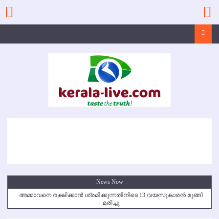
Skip
to
content
Search
News Now
അമ്മാവനെ രക്ഷിക്കാന്‍ ശ്രമിക്കുന്നതിനിടെ 13 വയസുകാരന്‍ മുങ്ങി
മരിച്ചു
കൃഷ്ണഗിരി അപകടം: സഹോദരങ്ങള്‍ക്ക് അന്ത്യാഞ്ജലി