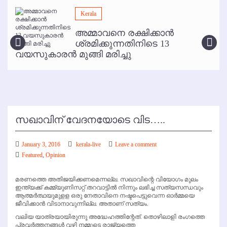
മമ്പുറം ആണ്ടു നേര്‍ച്ച ജൂണ്‍ 17 മുതല്‍
Kerala
ഇനി രമേശ് പിഷാരടി സ്റ്റേജ് ഷോകള്‍ക്ക് ഇല്ല
അമ്മാവനെ രക്ഷിക്കാന്‍
കോഴിക്കോട് വിമാനത്താവളത്തില്‍ അനധികൃത പാര്‍ക്കിംഗ് പിരിവ് :
ശ്രമിക്കുന്നതിനിടെ 13
പരാതി തള്ളി
വയസുകാരന്‍ മുങ്ങി മരിച്ചു
സഖാവിന് വേദനയോടെ വിട…..
January 3, 2016
kerala-live
Leave a comment
Featured
,
Opinion
മരണത്തെ അതിജയിക്കണമെന്നല്ല. സഖാവിന്റെ വിയോഗം മുലം
ഇന്ത്യക്ക് കമ്മ്യുണിസറ്റ് തറവാട്ടില്‍ നിന്നും ലഭിച്ച സത്യസന്ധവും
ആത്മര്‍ത്ഥയുമുളള ഒരു നേതാവിനെ നഷ്ടപെട്ടുവെന്ന ഓര്‍മ്മയെ
ജീവിക്കാന്‍ വിടാനാവുന്നില്ല. അതാണ് സത്യം.
വലിയ യാത്രയായിരുന്നു അദ്ധേഹത്തിന്റേത്. തൊഴിലാളി രംഗത്തെ
പ്രവര്‍ത്തനങ്ങള്‍ വഴി നമ്മുടെ രാജ്യത്തെ