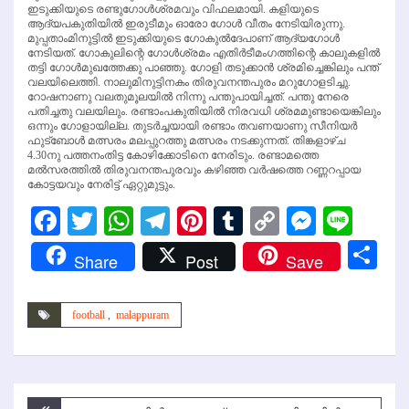
ഇടുക്കിയുടെ രണ്ടുഗോള്‍ശ്രമവും വിഫലമായി. കളിയുടെ
ആദ്യപകുതിയില്‍ ഇരുടീമും ഓരോ ഗോള്‍ വീതം നേടിയിരുന്നു.
മുപ്പതാംമിനുട്ടില്‍ ഇടുക്കിയുടെ ഗോകുല്‍ദേപാണ് ആദ്യഗോള്‍
നേടിയത്. ഗോകുലിന്റെ ഗോള്‍ശ്രമം എതിര്‍ടീമംഗത്തിന്റെ കാലുകളില്‍
തട്ടി ഗോള്‍മുഖത്തേക്കു പാഞ്ഞു. ഗോളി തടുക്കാന്‍ ശ്രമിച്ചെങ്കിലും പന്ത്
വലയിലെത്തി. നാലുമിനുട്ടിനകം തിരുവനന്തപുരം മറുഗോളടിച്ചു.
റോഷനാണു വലതുമൂലയില്‍ നിന്നു പന്തുപായിച്ചത്. പന്തു നേരെ
പതിച്ചതു വലയിലും. രണ്ടാംപകുതിയില്‍ നിരവധി ശ്രമമുണ്ടായെങ്കിലും
ഒന്നും ഗോളായില്ല. തുടര്‍ച്ചയായി രണ്ടാം തവണയാണു സീനിയര്‍
ഫുട്‌ബോള്‍ മത്സരം മലപ്പുറത്തു മത്സരം നടക്കുന്നത്. തിങ്കളാഴ്ച
4.30നു പത്തനംതിട്ട കോഴിക്കോടിനെ നേരിടും. രണ്ടാമത്തെ
മല്‍സരത്തില്‍ തിരുവനന്തപുരവും കഴിഞ്ഞ വര്‍ഷത്തെ റണ്ണറപ്പായ
കോട്ടയവും നേരിട്ട് ഏറ്റുമുട്ടും.
Facebook
Twitter
WhatsApp
Telegram
Pinterest
Tumblr
Copy
Messen
Line
Link
Sh
Share
Post
Save
football
,
malappuram
Post