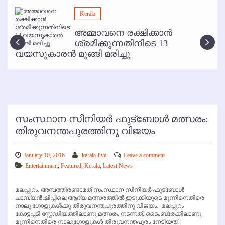
മമ്പുറം ആണ്ടു നേര്‍ച്ച ജൂണ്‍ 17 മുതല്‍
Kerala
ഇനി രമേശ് പിഷാരടി സ്റ്റേജ് ഷോകള്‍ക്ക് ഇല്ല
അമ്മാവനെ രക്ഷിക്കാന്‍
കോഴിക്കോട് വിമാനത്താവളത്തില്‍ അനധികൃത പാര്‍ക്കിംഗ് പിരിവ് :
ശ്രമിക്കുന്നതിനിടെ 13
പരാതി തള്ളി
വയസുകാരന്‍ മുങ്ങി മരിച്ചു
സംസ്ഥാന സീനിയര്‍ ഫുട്‌ബോള്‍ മത്സരം:
തിരുവനന്തപുരത്തിനു വിജയം
January 10, 2016
kerala-live
Leave a comment
Entertainment
,
Featured
,
Kerala
,
Latest News
മലപ്പുറം: അമ്പത്തിരണ്ടാമത് സംസ്ഥാന സീനിയര്‍ ഫുട്‌ബോള്‍
ചാമ്പ്യന്‍ഷിപ്പിലെ ആദ്യ മത്സരത്തില്‍ ഇടുക്കിയുടെ മൂന്നിനെതിരെ
നാലു ഗോളുകള്‍ക്കു തിരുവനന്തപുരത്തിനു വിജയം. മലപ്പുറം
കോട്ടപ്പടി സ്റ്റേഡിയത്തിലാണു മത്സരം നടന്നത്. ടൈംബ്രേക്കിലാണു
മൂന്നിനെതിരെ നാലുഗോളുകള്‍ തിരുവനന്തപുരം നേടിയത്.