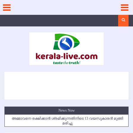
Skip
to
content
Search
News Now
അമ്മാവനെ രക്ഷിക്കാന്‍ ശ്രമിക്കുന്നതിനിടെ 13 വയസുകാരന്‍ മുങ്ങി
മരിച്ചു
കൃഷ്ണഗിരി അപകടം: സഹോദരങ്ങള്‍ക്ക് അന്ത്യാഞ്ജലി