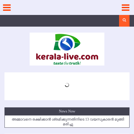
Skip
to
content
Search
News Now
അമ്മാവനെ രക്ഷിക്കാന്‍ ശ്രമിക്കുന്നതിനിടെ 13 വയസുകാരന്‍ മുങ്ങി
മരിച്ചു
കൃഷ്ണഗിരി അപകടം: സഹോദരങ്ങള്‍ക്ക് അന്ത്യാഞ്ജലി