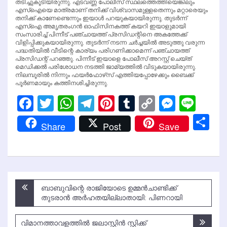
തടിച്ചുകൂടിയിരുന്നു. എടവണ്ണ പോലീസ് സ്ഥലത്തെത്തിയെങ്കിലും
എസ്‌ഐയെ മാത്രമാണ് തനിക്ക് വിശ്വാസമുള്ളതെന്നും മറ്റാരെയും
തനിക്ക് കാണേണ്ടെന്നും ഇയാള്‍ പറയുകയായിരുന്നു. തുടര്‍ന്ന്
എസ്‌ഐ അമൃതരംഗന്‍ ഓഫിസിനകത്ത് കയറി ഇയാളുമായി
സംസാരിച്ച് പിന്നീട് പഞ്ചായത്ത് പ്രസിഡന്റിനെ അകത്തേക്ക്
വിളിപ്പിക്കുകയായിരുന്നു. തുടര്‍ന്ന് നടന്ന ചര്‍ച്ചയില്‍ അടുത്തു വരുന്ന
പദ്ധതിയില്‍ വീടിന്റെ കാര്യം പരിഗണിക്കാമെന്ന് പഞ്ചായത്ത്
പ്രസിഡന്റ് പറഞ്ഞു. പിന്നീട് ഇയാളെ പോലീസ് അറസ്റ്റ് ചെയ്ത്
മെഡിക്കല്‍ പരിശോധന നടത്തി ജാമ്യത്തില്‍ വിടുകയായിരുന്നു.
നിലമ്പൂരില്‍ നിന്നും ഫയര്‍ഫോഴ്‌സ് എത്തിയപ്പോഴേക്കും ബൈക്ക്
പൂര്‍ണമായും കത്തിനശിച്ചിരുന്നു.
Facebook
Twitter
WhatsApp
Telegram
Pinterest
Tumblr
Copy
Messen
Line
Link
Sh
Share
Post
Save
Post
ബാബുവിന്റെ രാജിയോടെ ഉമ്മന്‍ചാണ്ടിക്ക്
navigation
തുടരാന്‍ അര്‍ഹതയില്ലാതായി: പിണറായി
വിമാനത്താവളത്തില്‍ ജലാസ്റ്റിന്‍ സ്റ്റിക്ക്