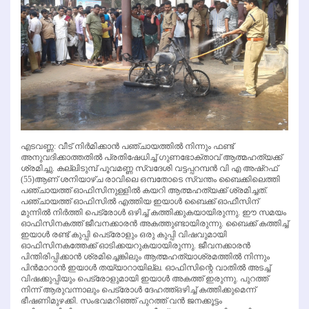
എടവണ്ണ: വീട് നിര്‍മിക്കാന്‍ പഞ്ചായത്തില്‍ നിന്നും ഫണ്ട്
അനുവദിക്കാത്തതില്‍ പ്രതിഷേധിച്ച് ഗുണഭോക്താവ് ആത്മഹത്യക്ക്
ശ്രമിച്ചു. കല്ലിടുമ്പ് പൂവമണ്ണ സ്വദേശി വട്ടപ്പറമ്പന്‍ വി എ അഷ്‌റഫ്
(55)ആണ് ശനിയാഴ്ച രാവിലെ ഒമ്പതോടെ സ്വന്തം ബൈക്കിലെത്തി
പഞ്ചായത്ത് ഓഫിസിനുള്ളില്‍ കയറി ആത്മഹത്യക്ക് ശ്രമിച്ചത്.
പഞ്ചായത്ത് ഓഫിസില്‍ എത്തിയ ഇയാള്‍ ബൈക്ക് ഓഫീസിന്
മുന്നില്‍ നിര്‍ത്തി പെട്രോള്‍ ഒഴിച്ച് കത്തിക്കുകയായിരുന്നു. ഈ സമയം
ഓഫിസിനകത്ത് ജീവനക്കാരന്‍ അകത്തുണ്ടായിരുന്നു. ബൈക്ക് കത്തിച്ച്
ഇയാള്‍ രണ്ട് കുപ്പി പെട്രോളും ഒരു കുപ്പി വിഷവുമായി
ഓഫിസിനകത്തേക്ക് ഓടിക്കയറുകയായിരുന്നു. ജീവനക്കാരന്‍
പിന്തിരിപ്പിക്കാന്‍ ശ്രമിച്ചെങ്കിലും ആത്മഹത്യാശ്രമത്തില്‍ നിന്നും
പിന്‍മാറാന്‍ ഇയാള്‍ തയ്യാറായില്ല. ഓഫിസിന്റെ വാതില്‍ അടച്ച്
വിഷക്കുപ്പിയും പെട്രോളുമായി ഇയാള്‍ അകത്ത് ഇരുന്നു. പുറത്ത്
നിന്ന് ആരുവന്നാലും പെട്രോള്‍ ദേഹത്ത്ഒഴിച്ച് കത്തിക്കുമെന്ന്
ഭീഷണിമുഴക്കി. സംഭവമറിഞ്ഞ് പുറത്ത് വന്‍ ജനക്കൂട്ടം