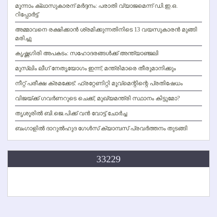
മൂന്നാം ക്ലാസുകാരന് മര്‍ദ്ദനം: പരാതി വ്യാജമെന്ന് ഡി.ഇ.ഒ.
റിപ്പോര്‍ട്ട്
അമ്മാവനെ രക്ഷിക്കാന്‍ ശ്രമിക്കുന്നതിനിടെ 13 വയസുകാരന്‍ മുങ്ങി
മരിച്ചു
കൃഷ്ണഗിരി അപകടം: സഹോദരങ്ങള്‍ക്ക് അന്ത്യാഞ്ജലി
മുസ്ലിം ലീഗ് നേതൃയോഗം ഇന്ന്; മന്ത്രിമാരെ തീരുമാനിക്കും
നീറ്റ് പരീക്ഷ ക്രമക്കേട്: ഫ്രറ്റേണിറ്റി മൂവ്‌മെന്റിന്റെ പ്രതിഷേധം
വിജയ്ക്ക് ഗവര്‍ണറുടെ ചെക്ക്; മുഖ്യമന്ത്രി സ്ഥാനം കിട്ടുമോ?
തൃശൂരില്‍ ബി.ജെ.പിക്ക് വന്‍ വോട്ട് ചോര്‍ച്ച
ബംഗാളില്‍ ദാറുല്‍ഹുദ ഗേള്‍സ് ക്യാമ്പസ് പ്രവര്‍ത്തനം തുടങ്ങി
33229