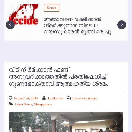
മമ്പുറം ആണ്ടു നേര്‍ച്ച ജൂണ്‍ 17 മുതല്‍
Kerala
ഇനി രമേശ് പിഷാരടി സ്റ്റേജ് ഷോകള്‍ക്ക് ഇല്ല
അമ്മാവനെ രക്ഷിക്കാന്‍
കോഴിക്കോട് വിമാനത്താവളത്തില്‍ അനധികൃത പാര്‍ക്കിംഗ് പിരിവ് :
ശ്രമിക്കുന്നതിനിടെ 13
പരാതി തള്ളി
വയസുകാരന്‍ മുങ്ങി മരിച്ചു
വീട് നിര്‍മിക്കാന്‍ ഫണ്ട്
അനുവദിക്കാത്തതില്‍ പ്രതിഷേധിച്ച്
ഗുണഭോക്താവ് ആത്മഹത്യ ശ്രമം
January 24, 2016
kerala-live
Leave a comment
Latest News
,
Malappuram