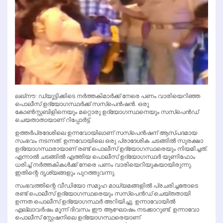
ലഖ്‌നൗ: ഡ്യൂട്ടിക്കിടെ നര്‍ത്തകിമാര്‍ക്ക് നേരെ പണം വാരിയെറിഞ്ഞ
പൊലീസ് ഉദ്യോഗസ്ഥര്‍ക്ക് സസ്‌പെന്‍ഷന്‍. ഒരു
കോണ്‍സ്റ്റബിളിനെയും മറ്റൊരു ഉദ്യോഗസ്ഥനെയും സസ്‌പെന്‍ഡ്
ചെയതാതായാണ് റിപ്പോര്‍ട്ട്.
ഉത്തര്‍പ്രദേശിലെ ഉന്നവോയിലാണ് സസ്‌പെന്‍ഷന് ആസ്പദമായ
സംഭവം നടന്നത്. ഉന്നവോയിലെ ഒരു പ്രാദേശിക ചടങ്ങില്‍ സുരക്ഷാ
ഉദ്യോഗസ്ഥരായാണ് രണ്ട് പൊലീസ് ഉദ്യോഗസ്ഥരെയും നിയമിച്ചത്.
എന്നാല്‍ ചടങ്ങില്‍ എത്തിയ പൊലീസ് ഉദ്യോഗസ്ഥര്‍ യൂണിഫോം
ധരിച്ച്‌ നര്‍ത്തകികള്‍ക്ക് നേരെ പണം വാരിയെറിയുകയായിരുന്നു.
ഇതിന്റെ ദൃശ്യങ്ങളും പുറത്തുവന്നു.
സംഭവത്തിന്റെ വീഡിയോ സമൂഹ മാധ്യമങ്ങളില്‍ പ്രചരിച്ചതോടെ
രണ്ട് പൊലീസ് ഉദ്യോഗസ്ഥരെയും സസ്‌പെന്‍ഡ് ചെയ്തതായി
ഉന്നത പൊലീസ് ഉദ്യോഗസ്ഥര്‍ അറിയിച്ചു. ഉന്നാവോയില്‍
എല്ലാവര്‍ഷം മൂന്ന് ദിവസം ഈ ആഘോഷം നടക്കാറുണ്ട്. ഉന്നാവോ
പൊലീസ് സ്റ്റേഷനിലെ ഉദ്യോഗസ്ഥരെയാണ്