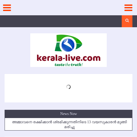
Skip
to
content
Search
News Now
അമ്മാവനെ രക്ഷിക്കാന്‍ ശ്രമിക്കുന്നതിനിടെ 13 വയസുകാരന്‍ മുങ്ങി
മരിച്ചു
കൃഷ്ണഗിരി അപകടം: സഹോദരങ്ങള്‍ക്ക് അന്ത്യാഞ്ജലി