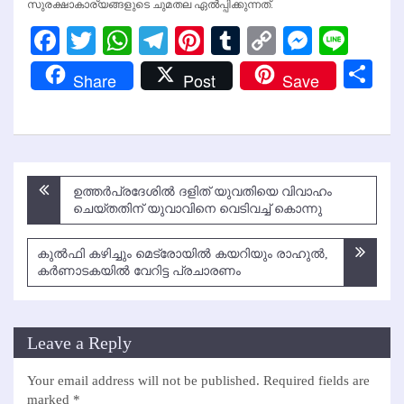
സുരക്ഷാകാര്യങ്ങളുടെ ചുമതല ഏല്‍പ്പിക്കുന്നത്.
Facebook
Twitter
WhatsApp
Telegram
Pinterest
Tumblr
Copy
Messen
Line
Link
Sh
Share
Post
Save
Post
ഉത്തര്‍പ്രദേശില്‍ ദളിത് യുവതിയെ വിവാഹം
navigation
ചെയ്തതിന് യുവാവിനെ വെടിവച്ച്‌ കൊന്നു
കുല്‍ഫി കഴിച്ചും മെട്രോയില്‍ കയറിയും രാഹുല്‍,
കര്‍ണാടകയില്‍ വേറിട്ട പ്രചാരണം
Leave a Reply
Your email address will not be published.
Required fields are
marked
*