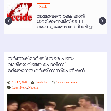
മമ്പുറം ആണ്ടു നേര്‍ച്ച ജൂണ്‍ 17 മുതല്‍
Kerala
ഇനി രമേശ് പിഷാരടി സ്റ്റേജ് ഷോകള്‍ക്ക് ഇല്ല
അമ്മാവനെ രക്ഷിക്കാന്‍
കോഴിക്കോട് വിമാനത്താവളത്തില്‍ അനധികൃത പാര്‍ക്കിംഗ് പിരിവ് :
ശ്രമിക്കുന്നതിനിടെ 13
പരാതി തള്ളി
വയസുകാരന്‍ മുങ്ങി മരിച്ചു
നര്‍ത്തകിമാര്‍ക്ക് നേരെ പണം
വാരിയെറിഞ്ഞ പൊലീസ്
ഉദ്യോഗസ്ഥര്‍ക്ക് സസ്‌പെന്‍ഷന്‍
April 9, 2018
kerala-live
Leave a comment
Latest News
,
National