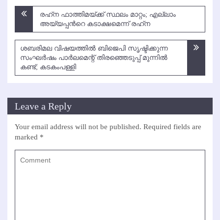
Post
രഹ്‌ന ഫാത്തിമയ്ക്ക് സ്ഥലം മാറ്റം; എല്ലാം
navigation
അയ്യപ്പന്‍റെ കടാക്ഷമെന്ന് രഹ്‌ന
ശബരിമല വിഷയത്തില്‍ ബിജെപി സൃഷ്ടിക്കുന്ന
സംഘര്‍ഷം പാര്‍ലമെന്റ് തിരഞ്ഞെടുപ്പ് മുന്നില്‍
കണ്ട്; കടകംപള്ളി
Leave a Reply
Your email address will not be published.
Required fields are
marked
*