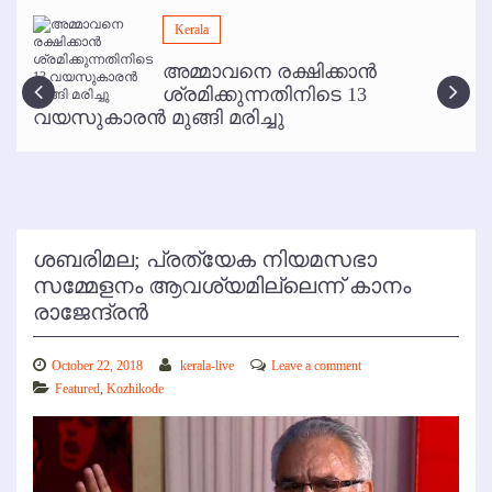
മമ്പുറം ആണ്ടു നേര്‍ച്ച ജൂണ്‍ 17 മുതല്‍
Kerala
ഇനി രമേശ് പിഷാരടി സ്റ്റേജ് ഷോകള്‍ക്ക് ഇല്ല
അമ്മാവനെ രക്ഷിക്കാന്‍
കോഴിക്കോട് വിമാനത്താവളത്തില്‍ അനധികൃത പാര്‍ക്കിംഗ് പിരിവ് :
ശ്രമിക്കുന്നതിനിടെ 13
പരാതി തള്ളി
വയസുകാരന്‍ മുങ്ങി മരിച്ചു
ശബരിമല; പ്രത്യേക നിയമസഭാ
സമ്മേളനം ആവശ്യമില്ലെന്ന് കാനം
രാജേന്ദ്രന്‍
October 22, 2018
kerala-live
Leave a comment
Featured
,
Kozhikode