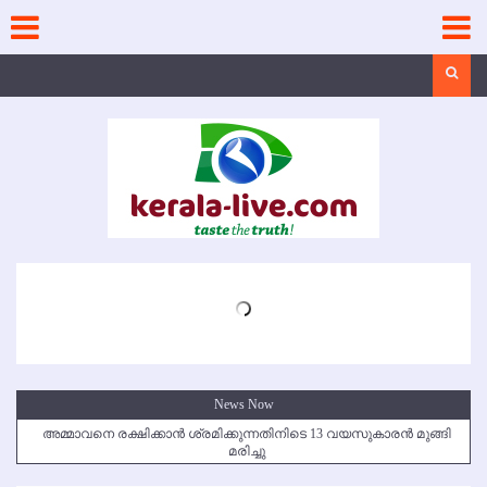
Skip
to
content
Search
News Now
അമ്മാവനെ രക്ഷിക്കാന്‍ ശ്രമിക്കുന്നതിനിടെ 13 വയസുകാരന്‍ മുങ്ങി
മരിച്ചു
കൃഷ്ണഗിരി അപകടം: സഹോദരങ്ങള്‍ക്ക് അന്ത്യാഞ്ജലി