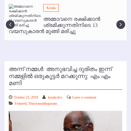
മമ്പുറം ആണ്ടു നേര്‍ച്ച ജൂണ്‍ 17 മുതല്‍
Kerala
ഇനി രമേശ് പിഷാരടി സ്റ്റേജ് ഷോകള്‍ക്ക് ഇല്ല
അമ്മാവനെ രക്ഷിക്കാന്‍
കോഴിക്കോട് വിമാനത്താവളത്തില്‍ അനധികൃത പാര്‍ക്കിംഗ് പിരിവ് :
ശ്രമിക്കുന്നതിനിടെ 13
പരാതി തള്ളി
വയസുകാരന്‍ മുങ്ങി മരിച്ചു
അന്ന് നമ്മള്‍ ‍ അനുഭവിച്ച ദുരിതം ഇന്ന്
നമ്മളില്‍ ഒരുകൂട്ടര്‍ മറക്കുന്നു: എം എം
മണി
October 23, 2018
kerala-live
Leave a comment
Featured
,
Thiruvananthapuram