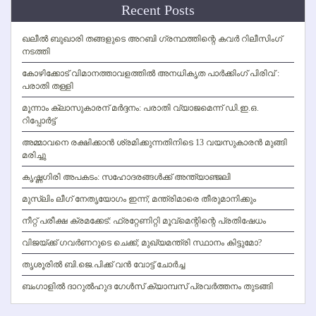
Recent Posts
ഖലീല്‍ ബുഖാരി തങ്ങളുടെ അറബി ഗ്രന്ഥത്തിന്റെ കവര്‍ റിലീസിംഗ്
നടത്തി
കോഴിക്കോട് വിമാനത്താവളത്തില്‍ അനധികൃത പാര്‍ക്കിംഗ് പിരിവ് :
പരാതി തള്ളി
മൂന്നാം ക്ലാസുകാരന് മര്‍ദ്ദനം: പരാതി വ്യാജമെന്ന് ഡി.ഇ.ഒ.
റിപ്പോര്‍ട്ട്
അമ്മാവനെ രക്ഷിക്കാന്‍ ശ്രമിക്കുന്നതിനിടെ 13 വയസുകാരന്‍ മുങ്ങി
മരിച്ചു
കൃഷ്ണഗിരി അപകടം: സഹോദരങ്ങള്‍ക്ക് അന്ത്യാഞ്ജലി
മുസ്ലിം ലീഗ് നേതൃയോഗം ഇന്ന്; മന്ത്രിമാരെ തീരുമാനിക്കും
നീറ്റ് പരീക്ഷ ക്രമക്കേട്: ഫ്രറ്റേണിറ്റി മൂവ്‌മെന്റിന്റെ പ്രതിഷേധം
വിജയ്ക്ക് ഗവര്‍ണറുടെ ചെക്ക്; മുഖ്യമന്ത്രി സ്ഥാനം കിട്ടുമോ?
തൃശൂരില്‍ ബി.ജെ.പിക്ക് വന്‍ വോട്ട് ചോര്‍ച്ച
ബംഗാളില്‍ ദാറുല്‍ഹുദ ഗേള്‍സ് ക്യാമ്പസ് പ്രവര്‍ത്തനം തുടങ്ങി