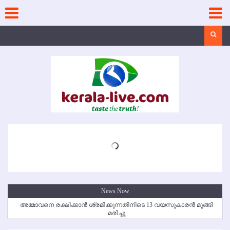
Skip
to
content
Search
News Now
അമ്മാവനെ രക്ഷിക്കാന്‍ ശ്രമിക്കുന്നതിനിടെ 13 വയസുകാരന്‍ മുങ്ങി
മരിച്ചു
കൃഷ്ണഗിരി അപകടം: സഹോദരങ്ങള്‍ക്ക് അന്ത്യാഞ്ജലി