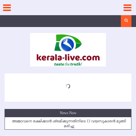
Skip
to
content
Search
News Now
അമ്മാവനെ രക്ഷിക്കാന്‍ ശ്രമിക്കുന്നതിനിടെ 13 വയസുകാരന്‍ മുങ്ങി
മരിച്ചു
കൃഷ്ണഗിരി അപകടം: സഹോദരങ്ങള്‍ക്ക് അന്ത്യാഞ്ജലി