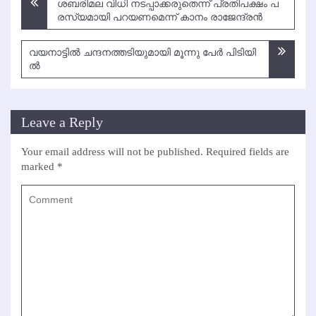
ശ​ബ​രി​മ​ല വി​ധി ന​ട​പ്പാ​ക്ക​രു​തെ​ന്ന് പ്ര​തി​പ​ക്ഷം പ​
navigation
ര​സ്യ​മാ​യി പ​റ​യ​ണ​മെ​ന്ന് കാ​നം രാ​ജേ​ന്ദ്ര​ന്‍
വ​യ​നാ​ട്ടി​ല്‍ ച​ന്ദ​ന​ത്ത​ടി​യു​മാ​യി മൂ​ന്നു പേ​ര്‍ പി​ടി​യി​
ല്‍
Leave a Reply
Your email address will not be published.
Required fields are
marked
*