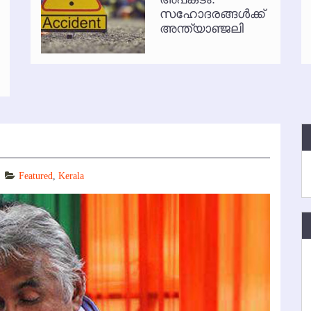
സഹോദരങ്ങള്‍ക്ക്
്‍ അനധികൃത പാര്‍ക്കിംഗ് പിരിവ് : പരാതി തള്ളി
അന്ത്യാഞ്ജലി
Featured
,
Kerala