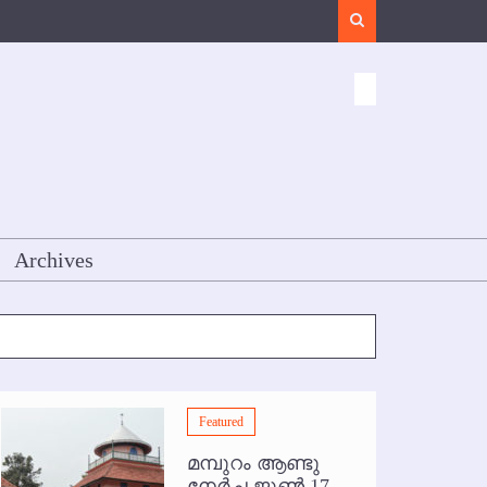
Search
Archives
Featured
മമ്പുറം ആണ്ടു
നേര്‍ച്ച ജൂണ്‍ 17