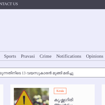
NTACT US
Sports
Pravasi
Crime
Notifications
Opinions
കുന്നതിനിടെ 13 വയസുകാരന്‍ മുങ്ങി മരിച്ചു
ള്‍ക്ക് അന്ത്യാഞ്ജലി
Kerala
7 മുതല്‍
കൃഷ്ണഗിരി
ോകള്‍ക്ക് ഇല്ല
അപകടം: