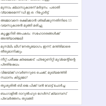
മൂന്നാം ക്ലാസുകാരന് മര്‍ദ്ദനം: പരാതി
വ്യാജമെന്ന് ഡി.ഇ.ഒ. റിപ്പോര്‍ട്ട്
അമ്മാവനെ രക്ഷിക്കാന്‍ ശ്രമിക്കുന്നതിനിടെ 13
വയസുകാരന്‍ മുങ്ങി മരിച്ചു
കൃഷ്ണഗിരി അപകടം: സഹോദരങ്ങള്‍ക്ക്
അന്ത്യാഞ്ജലി
മുസ്ലിം ലീഗ് നേതൃയോഗം ഇന്ന്; മന്ത്രിമാരെ
തീരുമാനിക്കും
നീറ്റ് പരീക്ഷ ക്രമക്കേട്: ഫ്രറ്റേണിറ്റി മൂവ്‌മെന്റിന്റെ
പ്രതിഷേധം
വിജയ്ക്ക് ഗവര്‍ണറുടെ ചെക്ക്; മുഖ്യമന്ത്രി
സ്ഥാനം കിട്ടുമോ?
തൃശൂരില്‍ ബി.ജെ.പിക്ക് വന്‍ വോട്ട് ചോര്‍ച്ച
ബംഗാളില്‍ ദാറുല്‍ഹുദ ഗേള്‍സ് ക്യാമ്പസ്
പ്രവര്‍ത്തനം തുടങ്ങി