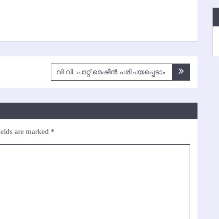
k
വി.വി. പാറ്റ് മെഷീന്‍ പരിചയപ്പെടാം
ields are marked
*