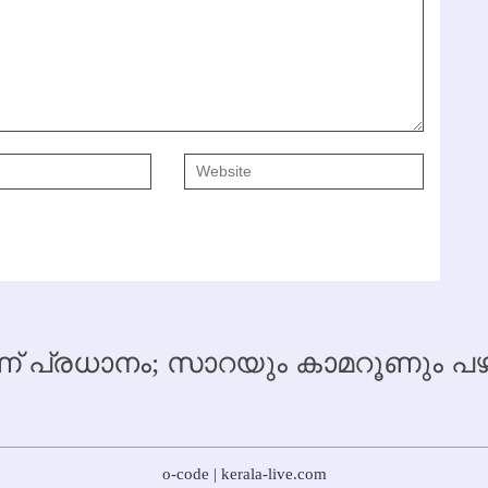
 പ്രധാനം; സാറയും കാമറൂണും
o-code | kerala-live.com