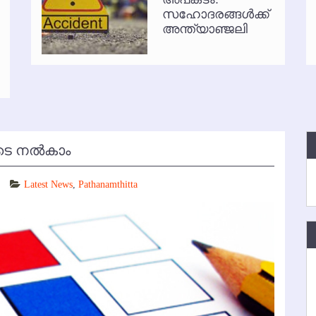
സഹോദരങ്ങള്‍ക്ക്
്‍ അനധികൃത പാര്‍ക്കിംഗ് പിരിവ് : പരാതി തള്ളി
അന്ത്യാഞ്ജലി
ടെ നല്‍കാം
Latest News
,
Pathanamthitta