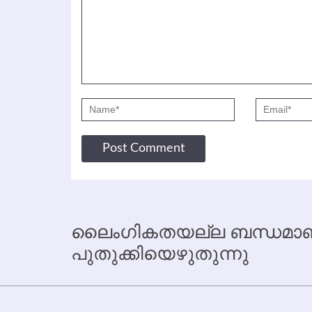
ലൈംഗികതയല്ല ബന്ധമാണ്
പുതുക്കിയെഴുതുന്നു