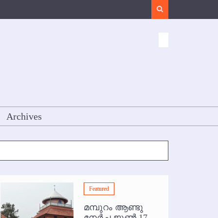
Search
Archives
Featured
മമ്പുറം ആണ്ടു
Featured
നേര്‍ച്ച ജൂണ്‍ 17