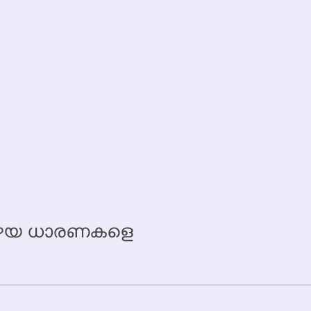
 പഴയ ധാരണകളെ