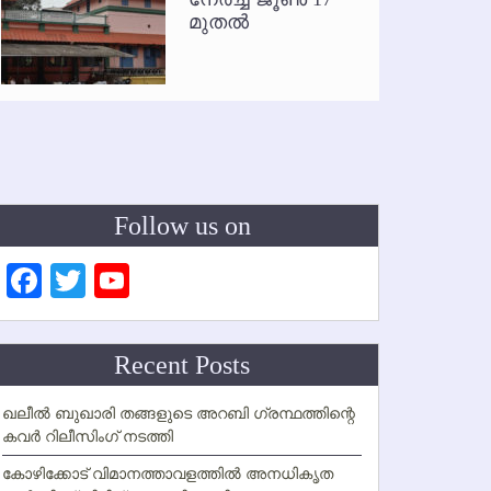
ഇനി രമ
മുതല്‍
ഇല്ല
Follow us on
Facebook
Twitter
YouTube
Channel
Recent Posts
ഖലീല്‍ ബുഖാരി തങ്ങളുടെ അറബി ഗ്രന്ഥത്തിന്റെ
കവര്‍ റിലീസിംഗ് നടത്തി
കോഴിക്കോട് വിമാനത്താവളത്തില്‍ അനധികൃത