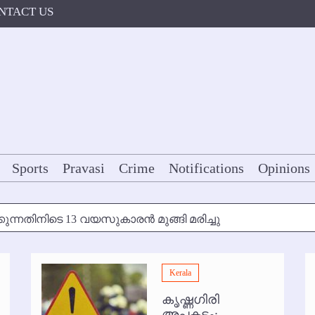
NTACT US
Sports
Pravasi
Crime
Notifications
Opinions
കുന്നതിനിടെ 13 വയസുകാരന്‍ മുങ്ങി മരിച്ചു
ള്‍ക്ക് അന്ത്യാഞ്ജലി
Kerala
7 മുതല്‍
കൃഷ്ണഗിരി
ോകള്‍ക്ക് ഇല്ല
അപകടം: