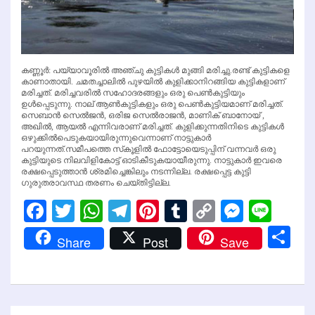
കണ്ണൂര്‍: പയ്യാവൂരില്‍ അഞ്ചു കുട്ടികള്‍ മുങ്ങി മരിച്ചു.രണ്ട് കുട്ടികളെ
കാണാതായി. ചമതച്ചാലില്‍ പുഴയില്‍ കുളിക്കാനിറങ്ങിയ കുട്ടികളാണ്
മരിച്ചത്. മരിച്ചവരില്‍ സഹോദരങ്ങളും ഒരു പെണ്‍കുട്ടിയും
ഉള്‍പ്പെടുന്നു. നാല് ആണ്‍കുട്ടികളും ഒരു പെണ്‍കുട്ടിയമാണ് മരിച്ചത്.
സെബാന്‍ സെല്‍ജന്‍, ഒരിജ സെല്‍രാജന്‍, മാണിക് ബാനോയ് ,
അഖില്‍, ആയല്‍ എന്നിവരാണ് മരിച്ചത്. കുളിക്കുന്നതിനിടെ കുട്ടികള്‍
ഒഴുക്കില്‍പെടുകയായിരുന്നുവെന്നാണ് നാട്ടുകാര്‍
പറയുന്നത്.സമീപത്തെ സ്‌കൂളില്‍ ഫോട്ടോയെടുപ്പിന് വന്നവര്‍ ഒരു
കുട്ടിയുടെ നിലവിളികോട്ട് ഓടികീടുകയായീരുന്നു. നാട്ടുകാര്‍ ഇവരെ
രക്ഷപ്പെടുത്താന്‍ ശ്രമിച്ചെങ്കിലും നടന്നില്ല. രക്ഷപ്പെട്ട കുട്ടി
ഗുരുതരാവസ്ഥ തരണം ചെയ്തിട്ടില്ല.
Facebook
Twitter
WhatsApp
Telegram
Pinterest
Tumblr
Copy
Messen
Line
Link
Sh
Share
Post
Save