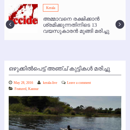
മമ്പുറം ആണ്ടു നേര്‍ച്ച ജൂണ്‍ 17 മുതല്‍
Kerala
ഇനി രമേശ് പിഷാരടി സ്റ്റേജ് ഷോകള്‍ക്ക് ഇല്ല
അമ്മാവനെ രക്ഷിക്കാന്‍
കോഴിക്കോട് വിമാനത്താവളത്തില്‍ അനധികൃത പാര്‍ക്കിംഗ് പിരിവ് :
ശ്രമിക്കുന്നതിനിടെ 13
പരാതി തള്ളി
വയസുകാരന്‍ മുങ്ങി മരിച്ചു
ഒഴുക്കില്‍പെട്ട് അഞ്ച് കുട്ടികള്‍ മരിച്ചു
May 28, 2016
kerala-live
Leave a comment
Featured
,
Kannur