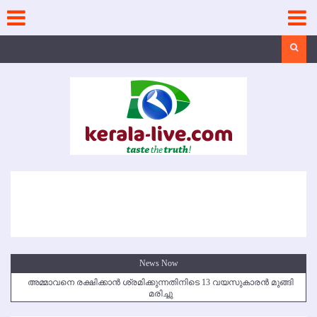
Skip
to
content
Search
News Now
അമ്മാവനെ രക്ഷിക്കാന്‍ ശ്രമിക്കുന്നതിനിടെ 13 വയസുകാരന്‍ മുങ്ങി
മരിച്ചു
കൃഷ്ണഗിരി അപകടം: സഹോദരങ്ങള്‍ക്ക് അന്ത്യാഞ്ജലി