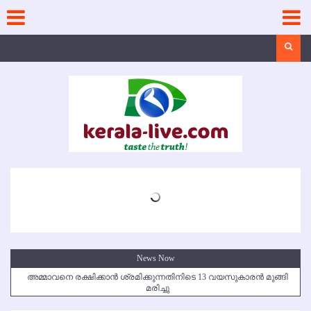
Skip
to
content
Search
News Now
അമ്മാവനെ രക്ഷിക്കാന്‍ ശ്രമിക്കുന്നതിനിടെ 13 വയസുകാരന്‍ മുങ്ങി
മരിച്ചു
കൃഷ്ണഗിരി അപകടം: സഹോദരങ്ങള്‍ക്ക് അന്ത്യാഞ്ജലി