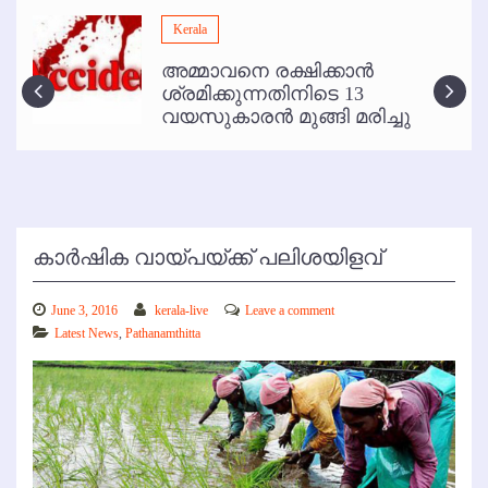
മമ്പുറം ആണ്ടു നേര്‍ച്ച ജൂണ്‍ 17 മുതല്‍
Kerala
ഇനി രമേശ് പിഷാരടി സ്റ്റേജ് ഷോകള്‍ക്ക് ഇല്ല
അമ്മാവനെ രക്ഷിക്കാന്‍
കോഴിക്കോട് വിമാനത്താവളത്തില്‍ അനധികൃത പാര്‍ക്കിംഗ് പിരിവ് :
ശ്രമിക്കുന്നതിനിടെ 13
പരാതി തള്ളി
വയസുകാരന്‍ മുങ്ങി മരിച്ചു
കാര്‍ഷിക വായ്പയ്ക്ക് പലിശയിളവ്
June 3, 2016
kerala-live
Leave a comment
Latest News
,
Pathanamthitta