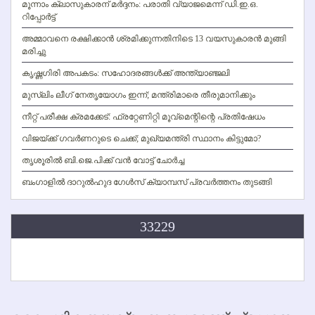
മൂന്നാം ക്ലാസുകാരന് മര്‍ദ്ദനം: പരാതി വ്യാജമെന്ന് ഡി.ഇ.ഒ.
റിപ്പോര്‍ട്ട്
അമ്മാവനെ രക്ഷിക്കാന്‍ ശ്രമിക്കുന്നതിനിടെ 13 വയസുകാരന്‍ മുങ്ങി
മരിച്ചു
കൃഷ്ണഗിരി അപകടം: സഹോദരങ്ങള്‍ക്ക് അന്ത്യാഞ്ജലി
മുസ്ലിം ലീഗ് നേതൃയോഗം ഇന്ന്; മന്ത്രിമാരെ തീരുമാനിക്കും
നീറ്റ് പരീക്ഷ ക്രമക്കേട്: ഫ്രറ്റേണിറ്റി മൂവ്‌മെന്റിന്റെ പ്രതിഷേധം
വിജയ്ക്ക് ഗവര്‍ണറുടെ ചെക്ക്; മുഖ്യമന്ത്രി സ്ഥാനം കിട്ടുമോ?
തൃശൂരില്‍ ബി.ജെ.പിക്ക് വന്‍ വോട്ട് ചോര്‍ച്ച
ബംഗാളില്‍ ദാറുല്‍ഹുദ ഗേള്‍സ് ക്യാമ്പസ് പ്രവര്‍ത്തനം തുടങ്ങി
33229