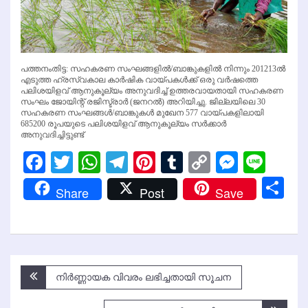
പത്തനംതിട്ട: സഹകരണ സംഘങ്ങളില്‍/ബാങ്കുകളില്‍ നിന്നും 201213ല്‍
എടുത്ത ഹ്രസ്വകാല കാര്‍ഷിക വായ്പകള്‍ക്ക് ഒരു വര്‍ഷത്തെ
പലിശയിളവ് ആനുകൂല്യം അനുവദിച്ച് ഉത്തരവായതായി സഹകരണ
സംഘം ജോയിന്റ് രജിസ്ട്രാര്‍ (ജനറല്‍) അറിയിച്ചു. ജില്ലയിലെ 30
സഹകരണ സംഘങ്ങള്‍/ബാങ്കുകള്‍ മുഖേന 577 വായ്പകളിലായി
685200 രൂപയുടെ പലിശയിളവ് ആനുകൂല്യം സര്‍ക്കാര്‍
അനുവദിച്ചിട്ടുണ്ട്
Facebook
Twitter
WhatsApp
Telegram
Pinterest
Tumblr
Copy
Messen
Line
Link
Sh
Share
Post
Save
Post
നിര്‍ണ്ണായക വിവരം ലഭിച്ചതായി സൂചന
navigation