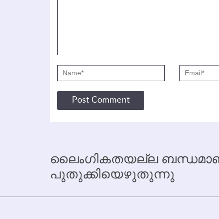
ലൈംഗികതയല്ല ബന്ധമാണ്
പുതുക്കിയെഴുതുന്നു