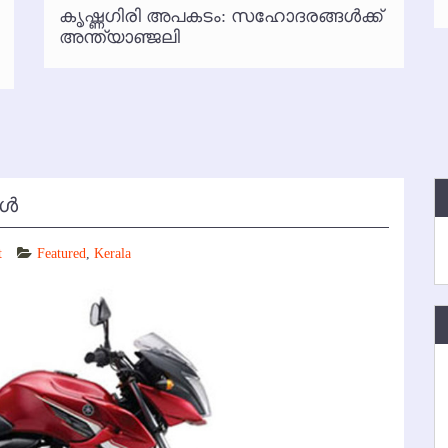
കൃഷ്ണഗിരി അപകടം: സഹോദരങ്ങള്‍ക്ക്
്‍ അനധികൃത പാര്‍ക്കിംഗ് പിരിവ് : പരാതി തള്ളി
അന്ത്യാഞ്ജലി
ള്‍
t
Featured
,
Kerala