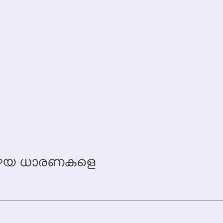
 പഴയ ധാരണകളെ