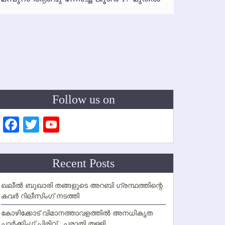
ഇനി രമ
ഇല്ല
Follow us on
Facebook
Twitter
YouTube
Channel
Recent Posts
ഖലീല്‍ ബുഖാരി തങ്ങളുടെ അറബി ഗ്രന്ഥത്തിന്റെ
കവര്‍ റിലീസിംഗ് നടത്തി
കോഴിക്കോട് വിമാനത്താവളത്തില്‍ അനധികൃത
പാര്‍ക്കിംഗ് പിരിവ് : പരാതി തള്ളി