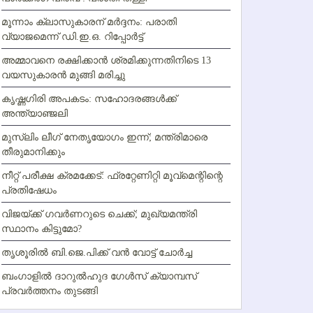
മൂന്നാം ക്ലാസുകാരന് മര്‍ദ്ദനം: പരാതി
വ്യാജമെന്ന് ഡി.ഇ.ഒ. റിപ്പോര്‍ട്ട്
അമ്മാവനെ രക്ഷിക്കാന്‍ ശ്രമിക്കുന്നതിനിടെ 13
വയസുകാരന്‍ മുങ്ങി മരിച്ചു
കൃഷ്ണഗിരി അപകടം: സഹോദരങ്ങള്‍ക്ക്
അന്ത്യാഞ്ജലി
മുസ്ലിം ലീഗ് നേതൃയോഗം ഇന്ന്; മന്ത്രിമാരെ
തീരുമാനിക്കും
നീറ്റ് പരീക്ഷ ക്രമക്കേട്: ഫ്രറ്റേണിറ്റി മൂവ്‌മെന്റിന്റെ
പ്രതിഷേധം
വിജയ്ക്ക് ഗവര്‍ണറുടെ ചെക്ക്; മുഖ്യമന്ത്രി
സ്ഥാനം കിട്ടുമോ?
തൃശൂരില്‍ ബി.ജെ.പിക്ക് വന്‍ വോട്ട് ചോര്‍ച്ച
ബംഗാളില്‍ ദാറുല്‍ഹുദ ഗേള്‍സ് ക്യാമ്പസ്
പ്രവര്‍ത്തനം തുടങ്ങി