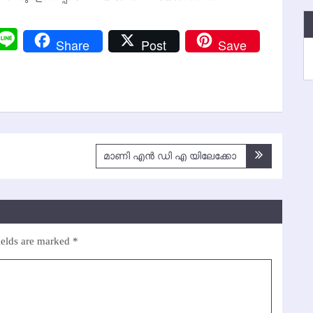
r
y
Messenger
Line
Share
Post
Save
k
മാണി എന്‍ ഡി എ യിലേക്കോ
ields are marked
*