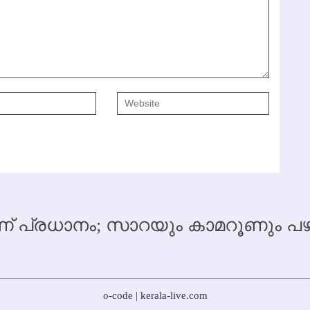
 പ്രധാനം; സാറയും കാമറൂണും
o-code | kerala-live.com