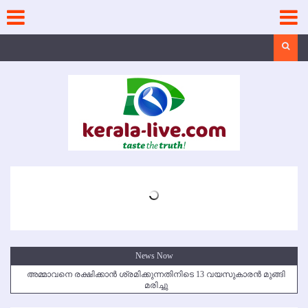
Skip
to
content
Search
News Now
അമ്മാവനെ രക്ഷിക്കാന്‍ ശ്രമിക്കുന്നതിനിടെ 13 വയസുകാരന്‍ മുങ്ങി
മരിച്ചു
കൃഷ്ണഗിരി അപകടം: സഹോദരങ്ങള്‍ക്ക് അന്ത്യാഞ്ജലി