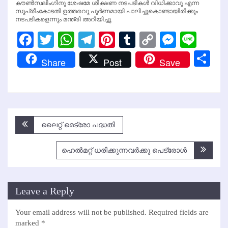
കൗണ്‍സലിംഗിനു ശേഷമേ ശിക്ഷണ നടപടികള്‍ വിധിക്കാവൂ എന്ന
സുപ്രീംകോടതി ഉത്തരവു പൂര്‍ണമായി പാലിച്ചുകൊണ്ടായിരിക്കും
നടപടികളെന്നും മന്ത്രി അറിയിച്ചു.
Facebook
Twitter
WhatsApp
Telegram
Pinterest
Tumblr
Copy
Messen
Line
Link
Sh
Share
Post
Save
Post
ലൈറ്റ് മെട്രോ പദ്ധതി
navigation
ഹെല്‍മറ്റ് ധരിക്കുന്നവര്‍ക്കു പെട്രോള്‍
Leave a Reply
Your email address will not be published.
Required fields are
marked
*