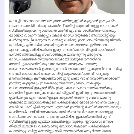
കൊച്ചി: സംസ്ഥാനത്ത് ഒരുമാസത്തിനുള്ളില്‍ മുഴുവന്‍ ഇരുചക്ര
വാഹന യാത്രികര്‍ക്കും ഹെല്‍മറ്റ് ധരിപ്പിക്കുന്നതിനുള്ള നടപടികള്‍
സ്വീകരിക്കുമെന്നു ഗതാഗത മന്ത്രി എ. കെ. ശശീന്ദ്രന്‍ പറഞ്ഞു.
മോട്ടോര്‍ വാഹന വകുപ്പും കേരള റോഡ് സുരക്ഷാ അതോറിറ്റിയും
ചേര്‍ന്നു നടപ്പിലാക്കുന്ന ഹെല്‍മറ്റ് ധരിക്കൂ, ഇന്ധനം നിറയ്ക്കു ജീവന്‍
രക്ഷിക്കൂ എന്ന കര്‍മ പദ്ധതിയുടെ സംസ്ഥാനതല ഉദ്ഘാടനം
എറണാകുളം ജില്ലയിലെ ഇരുമ്പനത്ത് ബിപിസിഎല്‍ പെട്രോള്‍
പമ്പില്‍ നിര്‍വഹിച്ചു സംസാരിക്കുകയായിരുന്നു അദ്ദേഹം.
റോഡപകടങ്ങള്‍ നിത്യസംഭവമായി നമ്മുടെ മനസിനെ
നോവിച്ചുകൊണ്ടിരിക്കുകയാണെന്ന് അദ്ദേഹം പറഞ്ഞു.
അപകടമരണങ്ങള്‍ ഉണ്ടാകുമ്പോള്‍ അതേക്കുറിച്ചു കുറേദിവസം ചര്‍ച്ച
നടത്തി നടപടികള്‍ അവസാനിപ്പിക്കുകയാണ് പതിവ്. പരുക്കും
മരണനിരക്കും കണക്കാക്കിയാല്‍ ഇരുചക്ര വാഹനയാത്രക്കാരാണ്
ഇതിനു കൂടുതലും ഇരകളാകുന്നതെന്നു ബോധ്യപ്പെടും.
സംസ്ഥാനത്ത് ഇപ്പോള്‍ 85% ഇരുചക്ര വാഹന യാത്രക്കാര്‍ക്കും
ഹെല്‍മറ്റ് ഉണ്ടെന്നു കണക്കാക്കിയിട്ടുണ്ട്. ഇത് നൂറു ശതമാനമായി
ഉയര്‍ത്തുക എന്നതാണ് ഉദ്ദേശിക്കുന്നത്. അതിനു വേണ്ടിയാണു
ശക്തമായ ബോധവത്കരണ പരിപാടികള്‍ മോട്ടോര്‍ വാഹന വകുപ്പ്
ആവിഷ്്കരിച്ചിരിക്കുന്നത്. എന്നാല്‍ ഇതിന്റെ പേരില്‍ യാത്രക്കാരും
പെട്രോള്‍ പമ്പ് ജീവനക്കാരും തമ്മില്‍ സംഘര്‍ഷമുണ്ടാകാനുള്ള
സാധ്യത ഒഴിവാക്കണം. അതു പാടില്ല. ഇക്കാര്യത്തില്‍ മുമ്പ്
സ്വീകരിച്ചിട്ടുള്ള എല്ലാ നടപടികളും തുടരും. ഈമാസം ഒന്നാം
തീയതി മുതല്‍ 15 വരെയാണു ബോധവത്കരണ പരിപാടികള്‍.
ഹെല്‍മറ്റും സീറ്റു ബെല്‍റ്റും ധരിക്കാത്തവര്‍ക്ക് ഒരു ദിവസത്തെ