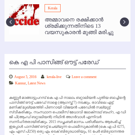
മമ്പുറം ആണ്ടു നേര്‍ച്ച ജൂണ്‍ 17 മുതല്‍
Kerala
ഇനി രമേശ് പിഷാരടി സ്റ്റേജ് ഷോകള്‍ക്ക് ഇല്ല
അമ്മാവനെ രക്ഷിക്കാന്‍
കോഴിക്കോട് വിമാനത്താവളത്തില്‍ അനധികൃത പാര്‍ക്കിംഗ് പിരിവ് :
ശ്രമിക്കുന്നതിനിടെ 13
പരാതി തള്ളി
വയസുകാരന്‍ മുങ്ങി മരിച്ചു
കെ എ പി പാസിങ്ങ് ഔട്ട് പരേഡ്
August 5, 2016
kerala-live
Leave a comment
Kannur
,
Latest News
കണ്ണൂര്‍ മാങ്ങാട്ടുപറമ്പ് കെ എ പി നാലാം ബറ്റാലിയന്‍ പുതിയ ബാച്ചിന്റെ
പാസിങ്ങ് ഔട്ട് പരേഡ് നാളെ (ആഗസ്ത് 7) നടക്കും. രാവിലെ എട്ട്
മണിക്ക് മുഖ്യമന്ത്രി പിണറായി വിജയന്‍ പരേഡില്‍ സല്യൂട്ട്
സ്വീകരിക്കും. സംസ്ഥാന പൊലീസ് മേധാവി ലോക്‌നാഥ് ബഹ്‌റ, എ ഡി
ജി പി(ആംഡ് ബറ്റാലിയന്‍) നിഥിന്‍ അഗര്‍വാള്‍ എന്നിവര്‍
സന്നിഹിതരായിരിക്കും. 2015 സപ്തംബര്‍ മാസം പരിശീലനം ആരംഭിച്ച്
ഇപ്പോള്‍ പാസിങ്ങ് ഔട്ട് ചെയ്യുന്ന പൊലീസുകാരില്‍ (കെ എ പി 4275,
എം എസ് പി250) ഒരു എം ടെക് ബിരുദധാരിയും, 61 പേര്‍ ബിരുദാനന്തര