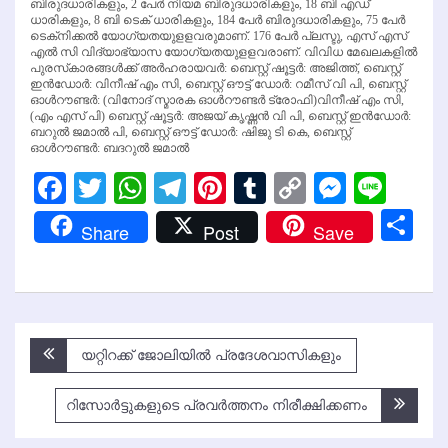
ബിരുദധാരികളും, 2 പേര്‍ നിയമ ബിരുദധാരികളും, 18 ബി എഡ്
ധാരികളും, 8 ബി ടെക് ധാരികളും, 184 പേര്‍ ബിരുദധാരികളും, 75 പേര്‍
ടെക്‌നിക്കല്‍ യോഗ്യതയുളളവരുമാണ്. 176 പേര്‍ പ്ലസ്ടു, എസ് എസ്
എല്‍ സി വിദ്യാഭ്യാസ യോഗ്യതയുളളവരാണ്. വിവിധ മേഖലകളില്‍
പുരസ്‌കാരങ്ങള്‍ക്ക് അര്‍ഹരായവര്‍: ബെസ്റ്റ് ഷൂട്ടര്‍: അജിത്ത്, ബെസ്റ്റ്
ഇന്‍ഡോര്‍: വിനീഷ് എം സി, ബെസ്റ്റ് ഔട്ട് ഡോര്‍: റമീസ് വി പി, ബെസ്റ്റ്
ഓള്‍റൗണ്ടര്‍: (വിനോദ് സ്മാരക ഓള്‍റൗണ്ടര്‍ ട്രോഫി)വിനീഷ് എം സി,
(എം എസ് പി) ബെസ്റ്റ് ഷൂട്ടര്‍: അജയ് കൃഷ്ണന്‍ വി പി, ബെസ്റ്റ് ഇന്‍ഡോര്‍:
ബറുല്‍ ജമാല്‍ പി, ബെസ്റ്റ് ഔട്ട് ഡോര്‍: ഷിജു ടി കെ, ബെസ്റ്റ്
ഓള്‍റൗണ്ടര്‍: ബദറുല്‍ ജമാല്‍
Facebook
Twitter
WhatsApp
Telegram
Pinterest
Tumblr
Copy
Messen
Line
Link
Sh
Share
Post
Save
Post
യറ്റിറക്ക് ജോലിയില്‍ പ്രദേശവാസികളും
navigation
റിസോര്‍ട്ടുകളുടെ പ്രവര്‍ത്തനം നിരീക്ഷിക്കണം