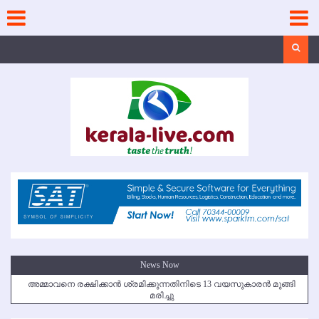
Skip
to
content
Search
News Now
അമ്മാവനെ രക്ഷിക്കാന്‍ ശ്രമിക്കുന്നതിനിടെ 13 വയസുകാരന്‍ മുങ്ങി
മരിച്ചു
കൃഷ്ണഗിരി അപകടം: സഹോദരങ്ങള്‍ക്ക് അന്ത്യാഞ്ജലി