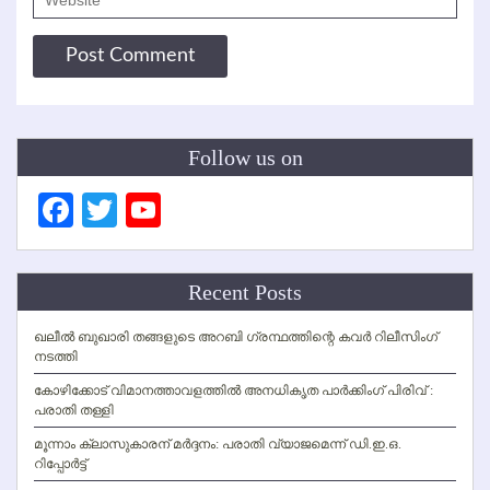
Follow us on
Facebook
Twitter
YouTube
Channel
Recent Posts
ഖലീല്‍ ബുഖാരി തങ്ങളുടെ അറബി ഗ്രന്ഥത്തിന്റെ കവര്‍ റിലീസിംഗ്
നടത്തി
കോഴിക്കോട് വിമാനത്താവളത്തില്‍ അനധികൃത പാര്‍ക്കിംഗ് പിരിവ് :
പരാതി തള്ളി
മൂന്നാം ക്ലാസുകാരന് മര്‍ദ്ദനം: പരാതി വ്യാജമെന്ന് ഡി.ഇ.ഒ.
റിപ്പോര്‍ട്ട്