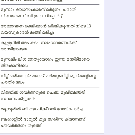
മൂന്നാം ക്ലാസുകാരന് മര്‍ദ്ദനം: പരാതി
വ്യാജമെന്ന് ഡി.ഇ.ഒ. റിപ്പോര്‍ട്ട്
അമ്മാവനെ രക്ഷിക്കാന്‍ ശ്രമിക്കുന്നതിനിടെ 13
വയസുകാരന്‍ മുങ്ങി മരിച്ചു
കൃഷ്ണഗിരി അപകടം: സഹോദരങ്ങള്‍ക്ക്
അന്ത്യാഞ്ജലി
മുസ്ലിം ലീഗ് നേതൃയോഗം ഇന്ന്; മന്ത്രിമാരെ
തീരുമാനിക്കും
നീറ്റ് പരീക്ഷ ക്രമക്കേട്: ഫ്രറ്റേണിറ്റി മൂവ്‌മെന്റിന്റെ
പ്രതിഷേധം
വിജയ്ക്ക് ഗവര്‍ണറുടെ ചെക്ക്; മുഖ്യമന്ത്രി
സ്ഥാനം കിട്ടുമോ?
തൃശൂരില്‍ ബി.ജെ.പിക്ക് വന്‍ വോട്ട് ചോര്‍ച്ച
ബംഗാളില്‍ ദാറുല്‍ഹുദ ഗേള്‍സ് ക്യാമ്പസ്
പ്രവര്‍ത്തനം തുടങ്ങി