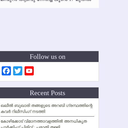
ഇനി രമ
ഇല്ല
Follow us on
Facebook
Twitter
YouTube
Channel
Recent Posts
ഖലീല്‍ ബുഖാരി തങ്ങളുടെ അറബി ഗ്രന്ഥത്തിന്റെ
കവര്‍ റിലീസിംഗ് നടത്തി
കോഴിക്കോട് വിമാനത്താവളത്തില്‍ അനധികൃത
പാര്‍ക്കിംഗ് പിരിവ് : പരാതി തള്ളി