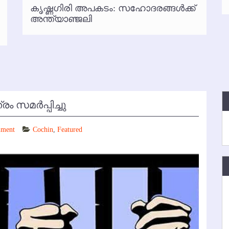
കൃഷ്ണഗിരി അപകടം: സഹോദരങ്ങള്‍ക്ക്
്‍ അനധികൃത പാര്‍ക്കിംഗ് പിരിവ് : പരാതി തള്ളി
അന്ത്യാഞ്ജലി
 സമര്‍പ്പിച്ചു
mment
Cochin
,
Featured