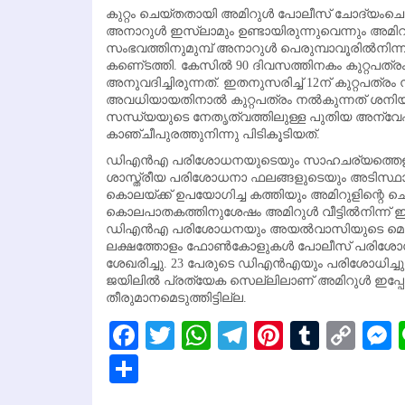
കുറ്റം ചെയ്തതായി അമിറുള്‍ പോലീസ് ചോദ്യംചെയ്യ
അനാറുള്‍ ഇസ്‌ലാമും ഉണ്ടായിരുന്നുവെന്നും അമിറുള
സംഭവത്തിനുമുമ്പ് അനാറുള്‍ പെരുമ്പാവൂരില്‍നിന
കണെ്ടത്തി. കേസില്‍ 90 ദിവസത്തിനകം കുറ്റപ
അനുവദിച്ചിരുന്നത്. ഇതനുസരിച്ച് 12ന് കുറ്റപത്
അവധിയായതിനാല്‍ കുറ്റപത്രം നല്‍കുന്നത് ശനിയാ
സന്ധ്യയുടെ നേതൃത്വത്തിലുള്ള പുതിയ അന്വേഷ
കാഞ്ചീപുരത്തുനിന്നു പിടികൂടിയത്.
ഡിഎന്‍എ പരിശോധനയുടെയും സാഹചര്യത്തെളിവുകളുടെയു
ശാസ്ത്രീയ പരിശോധനാ ഫലങ്ങളുടെയും അടിസ്ഥാന
കൊലയ്ക്ക് ഉപയോഗിച്ച കത്തിയും അമിറുളിന്റെ 
കൊലപാതകത്തിനുശേഷം അമിറുള്‍ വീട്ടില്‍നിന്ന് ഇ
ഡിഎന്‍എ പരിശോധനയും അയല്‍വാസിയുടെ മൊഴിയു
ലക്ഷത്തോളം ഫോണ്‍കോളുകള്‍ പോലീസ് പരിശോധിച
ശേഖരിച്ചു. 23 പേരുടെ ഡിഎന്‍എയും പരിശോധിച്ചു.
ജയിലില്‍ പ്രത്യേക സെല്ലിലാണ് അമിറുള്‍ ഇപ്പ
തീരുമാനമെടുത്തിട്ടില്ല.
Facebook
Twitter
WhatsApp
Telegram
Pinterest
Tumbl
Cop
Lin
Share