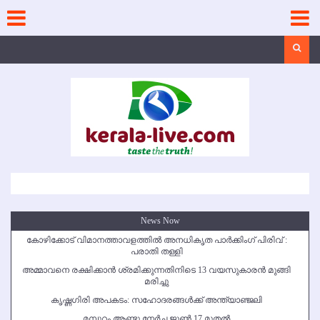
Skip
to
content
Search
News Now
കോഴിക്കോട് വിമാനത്താവളത്തില്‍ അനധികൃത പാര്‍ക്കിംഗ് പിരിവ് :
പരാതി തള്ളി
അമ്മാവനെ രക്ഷിക്കാന്‍ ശ്രമിക്കുന്നതിനിടെ 13 വയസുകാരന്‍ മുങ്ങി
മരിച്ചു
കൃഷ്ണഗിരി അപകടം: സഹോദരങ്ങള്‍ക്ക് അന്ത്യാഞ്ജലി
മമ്പുറം ആണ്ടു നേര്‍ച്ച ജൂണ്‍ 17 മുതല്‍