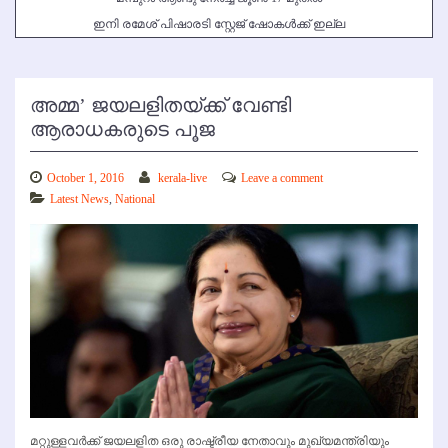
ഇനി രമേശ് പിഷാരടി സ്റ്റേജ് ഷോകള്‍ക്ക് ഇല്ല
അമ്മ’ ജയലളിതയ്ക്ക് വേണ്ടി
ആരാധകരുടെ പൂജ
October 1, 2016
kerala-live
Leave a comment
Latest News
,
National
മറ്റുള്ളവര്‍ക്ക് ജയലളിത ഒരു രാഷ്ട്രീയ നേതാവും മുഖ്യമന്ത്രിയും