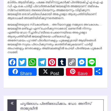
മാത്രം ആയിരിക്കും. പക്ഷേ തമിഴ്‌നാട്ടുകാര്‍ക്ക് പ്രത്യേകിച്ച് എ ഐ എ
ഡി എം കെ പാര്‍ട്ടി പ്രവര്‍ത്തകര്‍ക്ക് ജയലളിത അമ്മയാണ്. തമിഴകം
സ്‌നേഹത്തോടെ തലൈവിയെന്നും അമ്മയെന്നും വിളിക്കുന്ന
ജയലളിത ഒരാഴ്ചയിലധികമായി അപ്പോളോ ആശുപത്രിയിലാണ്.
ആരാധകര്‍ അടങ്ങിയിരിക്കുന്നതെങ്ങനെ.
ജയലളിതയുടെ സ്വകാര്യത… അറിയാനുള്ള നമ്മുടെ അവകാശം…
ജയലളിത മരിച്ചോ എന്ന് ചോദിക്കുന്നവരോട്. ലണ്ടനില്‍ നിന്നും
എത്തിയ ഡോ റിച്ചാര്‍ഡ് ബീലെ ചെന്നൈയിലെ അപ്പോളോ
ആശുപത്രിയില്‍ ജയലളിതയെ പരിശോധിച്ചു.
അതേസമയം പുറത്ത് പ്രാര്‍ഥനകളും പൂജകളുമായി ആയിരങ്ങള്‍
ജയലളിത സുഖം പ്രാപിക്കുന്നതും കാത്തിരിക്കുകയാണ്. പാര്‍ട്ടി
അംഗങ്ങളും നേതാക്കളും അമ്ബലങ്ങളില്‍ പോയി പ്രത്യേക പൂജകള്‍
നടത്തി.
Facebook
Twitter
WhatsApp
Telegram
Pinterest
Tumblr
Copy
Messen
Line
Link
Sh
Share
Post
Save
Post
ഹൃദ്രോഗം പ്രതിരോധിക്കാം. ഡോ. അനീസ്
navigation
താജുദ്ധീന്‍