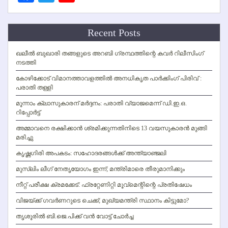
Channel
Recent Posts
ഖലീല്‍ ബുഖാരി തങ്ങളുടെ അറബി ഗ്രന്ഥത്തിന്റെ കവര്‍ റിലീസിംഗ്
നടത്തി
കോഴിക്കോട് വിമാനത്താവളത്തില്‍ അനധികൃത പാര്‍ക്കിംഗ് പിരിവ് :
പരാതി തള്ളി
മൂന്നാം ക്ലാസുകാരന് മര്‍ദ്ദനം: പരാതി വ്യാജമെന്ന് ഡി.ഇ.ഒ.
റിപ്പോര്‍ട്ട്
അമ്മാവനെ രക്ഷിക്കാന്‍ ശ്രമിക്കുന്നതിനിടെ 13 വയസുകാരന്‍ മുങ്ങി
മരിച്ചു
കൃഷ്ണഗിരി അപകടം: സഹോദരങ്ങള്‍ക്ക് അന്ത്യാഞ്ജലി
മുസ്ലിം ലീഗ് നേതൃയോഗം ഇന്ന്; മന്ത്രിമാരെ തീരുമാനിക്കും
നീറ്റ് പരീക്ഷ ക്രമക്കേട്: ഫ്രറ്റേണിറ്റി മൂവ്‌മെന്റിന്റെ പ്രതിഷേധം
വിജയ്ക്ക് ഗവര്‍ണറുടെ ചെക്ക്; മുഖ്യമന്ത്രി സ്ഥാനം കിട്ടുമോ?
തൃശൂരില്‍ ബി.ജെ.പിക്ക് വന്‍ വോട്ട് ചോര്‍ച്ച