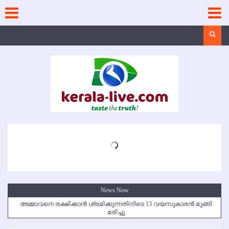
Skip
to
content
Search
News Now
അമ്മാവനെ രക്ഷിക്കാന്‍ ശ്രമിക്കുന്നതിനിടെ 13 വയസുകാരന്‍ മുങ്ങി
മരിച്ചു
കൃഷ്ണഗിരി അപകടം: സഹോദരങ്ങള്‍ക്ക് അന്ത്യാഞ്ജലി