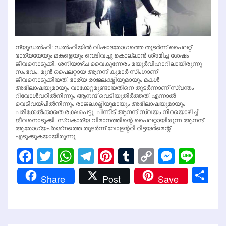
ന്യൂഡല്‍ഹി: ഡല്‍ഹിയില്‍ വിഷാദരോഗത്തെ തുടര്‍ന്ന് പൈലറ്റ്
ഭാര്യയേയും മകളെയും വെടിവച്ചു കൊല്ലാന്‍ ശ്രമിച്ച ശേഷം
ജീവനൊടുക്കി. ശനിയാഴ്ച വൈകുന്നേരം മയൂര്‍വിഹാറിലായിരുന്നു
സംഭവം. മുന്‍ പൈലറ്റായ ആനന്ദ് കുമാര്‍ സിംഗാണ്
ജീവനൊടുക്കിയത്. ഭാര്യ രാജലക്ഷ്മിയുമായും മകള്‍
അഭിലാഷയുമായും വാക്കേറ്റമുണ്ടായതിനെ തുടര്‍ന്നാണ് സ്വന്തം
റിവോള്‍വറില്‍നിന്നും ആനന്ദ് വെടിയുതിര്‍ത്തത്. എന്നാല്‍
വെടിവയ്പില്‍നിന്നും രാജലക്ഷ്മിയുമായും അഭിലാഷയുമായും
പരിക്കേല്‍ക്കാതെ രക്ഷപെട്ടു. പിന്നീട് ആനന്ദ് സ്വയം നിറയൊഴിച്ച്
ജീവനൊടുക്കി. സ്വകാര്യ വിമാനത്തിന്റെ പൈലറ്റായിരുന്ന ആനന്ദ്
ആരോഗ്യപ്രശ്‌നത്തെ തുടര്‍ന്ന് വോളന്ററി റിട്ടയര്‍മെന്റ്
എടുക്കുകയായിരുന്നു.
Facebook
Twitter
WhatsApp
Telegram
Pinterest
Tumblr
Copy
Messen
Line
Link
Sh
Share
Post
Save