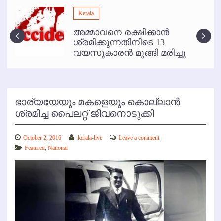
മമ്പുറം ആണ്ടു നേര്‍ച്ച ജൂണ്‍ 17 മുതല്‍
Kerala
ഇനി രമേശ് പിഷാരടി സ്റ്റേജ് ഷോകള്‍ക്ക് ഇല്ല
അമ്മാവനെ രക്ഷിക്കാന്‍
കോഴിക്കോട് വിമാനത്താവളത്തില്‍ അനധികൃത പാര്‍ക്കിംഗ് പിരിവ് :
ശ്രമിക്കുന്നതിനിടെ 13
പരാതി തള്ളി
വയസുകാരന്‍ മുങ്ങി മരിച്ചു
ഭാര്യയേയും മകളെയും കൊല്ലാന്‍
ശ്രമിച്ച പൈലറ്റ് ജീവനൊടുക്കി
October 2, 2016
kerala-live
Leave a comment
Featured
,
National