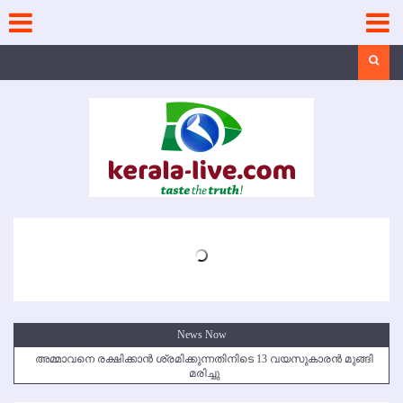
Skip
to
content
Search
News Now
അമ്മാവനെ രക്ഷിക്കാന്‍ ശ്രമിക്കുന്നതിനിടെ 13 വയസുകാരന്‍ മുങ്ങി
മരിച്ചു
കൃഷ്ണഗിരി അപകടം: സഹോദരങ്ങള്‍ക്ക് അന്ത്യാഞ്ജലി