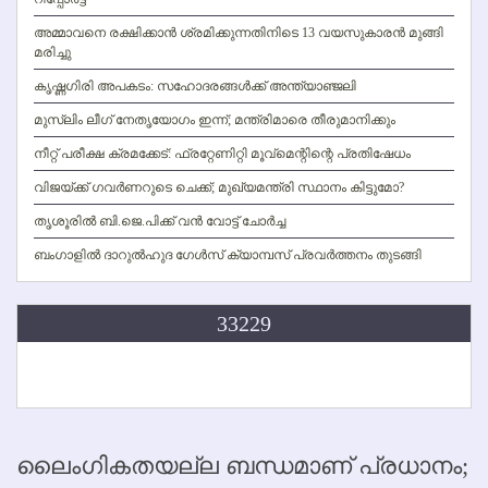
അമ്മാവനെ രക്ഷിക്കാന്‍ ശ്രമിക്കുന്നതിനിടെ 13 വയസുകാരന്‍ മുങ്ങി
മരിച്ചു
കൃഷ്ണഗിരി അപകടം: സഹോദരങ്ങള്‍ക്ക് അന്ത്യാഞ്ജലി
മുസ്ലിം ലീഗ് നേതൃയോഗം ഇന്ന്; മന്ത്രിമാരെ തീരുമാനിക്കും
നീറ്റ് പരീക്ഷ ക്രമക്കേട്: ഫ്രറ്റേണിറ്റി മൂവ്‌മെന്റിന്റെ പ്രതിഷേധം
വിജയ്ക്ക് ഗവര്‍ണറുടെ ചെക്ക്; മുഖ്യമന്ത്രി സ്ഥാനം കിട്ടുമോ?
തൃശൂരില്‍ ബി.ജെ.പിക്ക് വന്‍ വോട്ട് ചോര്‍ച്ച
ബംഗാളില്‍ ദാറുല്‍ഹുദ ഗേള്‍സ് ക്യാമ്പസ് പ്രവര്‍ത്തനം തുടങ്ങി
33229
ലൈംഗികതയല്ല ബന്ധമാണ് പ്രധാനം;