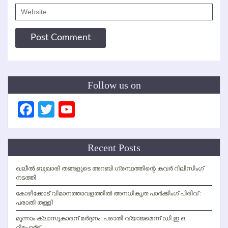
Follow us on
Facebook
Twitter
YouTube
Channel
Recent Posts
ഖലീല്‍ ബുഖാരി തങ്ങളുടെ അറബി ഗ്രന്ഥത്തിന്റെ കവര്‍ റിലീസിംഗ്
നടത്തി
കോഴിക്കോട് വിമാനത്താവളത്തില്‍ അനധികൃത പാര്‍ക്കിംഗ് പിരിവ് :
പരാതി തള്ളി
മൂന്നാം ക്ലാസുകാരന് മര്‍ദ്ദനം: പരാതി വ്യാജമെന്ന് ഡി.ഇ.ഒ.
റിപ്പോര്‍ട്ട്