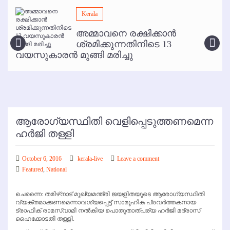
മമ്പുറം ആണ്ടു നേര്‍ച്ച ജൂണ്‍ 17 മുതല്‍
Kerala
ഇനി രമേശ് പിഷാരടി സ്റ്റേജ് ഷോകള്‍ക്ക് ഇല്ല
അമ്മാവനെ രക്ഷിക്കാന്‍
കോഴിക്കോട് വിമാനത്താവളത്തില്‍ അനധികൃത പാര്‍ക്കിംഗ് പിരിവ് :
ശ്രമിക്കുന്നതിനിടെ 13
പരാതി തള്ളി
വയസുകാരന്‍ മുങ്ങി മരിച്ചു
ആരോഗ്യസ്ഥിതി വെളിപ്പെടുത്തണമെന്ന
ഹര്‍ജി തള്ളി
October 6, 2016
kerala-live
Leave a comment
Featured
,
National
ചെന്നൈ: തമിഴ്‌നാട് മുഖ്യമന്ത്രി ജയളിതയുടെ ആരോഗ്യസ്ഥിതി
വ്യക്തമാക്കണമെന്നാവശ്യപ്പെട്ട് സാമൂഹിക പ്രവര്‍ത്തകനായ
ട്രാഫിക് രാമസ്വാമി നല്‍കിയ പൊതുതാത്പര്യ ഹര്‍ജി മദ്രാസ്
ഹൈക്കോടതി തള്ളി.