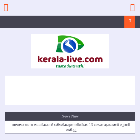
Skip
to
content
Search
News Now
അമ്മാവനെ രക്ഷിക്കാന്‍ ശ്രമിക്കുന്നതിനിടെ 13 വയസുകാരന്‍ മുങ്ങി
മരിച്ചു
കൃഷ്ണഗിരി അപകടം: സഹോദരങ്ങള്‍ക്ക് അന്ത്യാഞ്ജലി