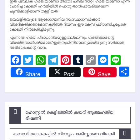
ഇത് പബ്ലിക് ഹര്‍ജിയാണോ അതോ പബ്ലിസിറ്റി ഹര്‍ജിയാണോ എന്ന്
ചോദിച്ച കോടതി ഹര്‍ജിയില്‍ പൊതു താല്‍പര്യമില്ലെന്ന്
ചൂണ്ടിക്കാട്ടിയാണ് തള്ളിയത്.
ജയലളിതയുടെ ആരോഗ്യനില സംസ്ഥാനസര്‍ക്കാര്‍
വിശദീകരിക്കണമെന്ന് കഴിഞ്ഞ ദിവസം ഈ കേസ് പരിഗണിച്ചപ്പോള്‍
കോടതി നിര്‍ദേശിച്ചിരുന്നു.
എന്നാല്‍ ഹര്‍ജി പ്രാധാന്യമുള്ളതല്ലെന്നും ഹര്‍ജിക്കാരന്റെ
വ്യക്തിതാത്പര്യമാണ് ഇതിനുപിന്നിലെന്നുമായിരുന്നു സര്‍ക്കാര്‍
അഭിഭാഷകന്റെ വാദം.
Facebook
Twitter
WhatsApp
Telegram
Pinterest
Tumblr
Copy
Messen
Line
Link
Sh
Share
Post
Save
Post
ഹോസ്റ്റല്‍ കെട്ടിടത്തില്‍ കയറി ആത്മഹത്യ
navigation
ഭീഷണി
കബഡി ലോകകപ്പില്‍ നിന്നും പാകിസ്താനെ വിലക്കി