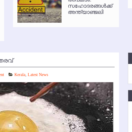
സഹോദരങ്ങള്‍ക്ക്
്‍ അനധികൃത പാര്‍ക്കിംഗ് പിരിവ് : പരാതി തള്ളി
അന്ത്യാഞ്ജലി
തരവ്
ent
Kerala
,
Latest News