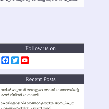
ഇനി രമ
ഇല്ല
Follow us on
Facebook
Twitter
YouTube
Channel
Recent Posts
ഖലീല്‍ ബുഖാരി തങ്ങളുടെ അറബി ഗ്രന്ഥത്തിന്റെ
കവര്‍ റിലീസിംഗ് നടത്തി
കോഴിക്കോട് വിമാനത്താവളത്തില്‍ അനധികൃത
പാര്‍ക്കിംഗ് പിരിവ് : പരാതി തള്ളി