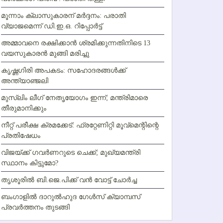
മൂന്നാം ക്ലാസുകാരന് മര്‍ദ്ദനം: പരാതി
വ്യാജമെന്ന് ഡി.ഇ.ഒ. റിപ്പോര്‍ട്ട്
അമ്മാവനെ രക്ഷിക്കാന്‍ ശ്രമിക്കുന്നതിനിടെ 13
വയസുകാരന്‍ മുങ്ങി മരിച്ചു
കൃഷ്ണഗിരി അപകടം: സഹോദരങ്ങള്‍ക്ക്
അന്ത്യാഞ്ജലി
മുസ്ലിം ലീഗ് നേതൃയോഗം ഇന്ന്; മന്ത്രിമാരെ
തീരുമാനിക്കും
നീറ്റ് പരീക്ഷ ക്രമക്കേട്: ഫ്രറ്റേണിറ്റി മൂവ്‌മെന്റിന്റെ
പ്രതിഷേധം
വിജയ്ക്ക് ഗവര്‍ണറുടെ ചെക്ക്; മുഖ്യമന്ത്രി
സ്ഥാനം കിട്ടുമോ?
തൃശൂരില്‍ ബി.ജെ.പിക്ക് വന്‍ വോട്ട് ചോര്‍ച്ച
ബംഗാളില്‍ ദാറുല്‍ഹുദ ഗേള്‍സ് ക്യാമ്പസ്
പ്രവര്‍ത്തനം തുടങ്ങി