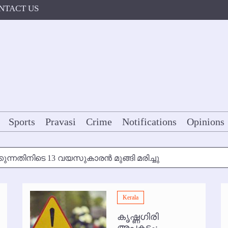
NTACT US
Sports
Pravasi
Crime
Notifications
Opinions
കുന്നതിനിടെ 13 വയസുകാരന്‍ മുങ്ങി മരിച്ചു
ള്‍ക്ക് അന്ത്യാഞ്ജലി
Kerala
7 മുതല്‍
കൃഷ്ണഗിരി
ോകള്‍ക്ക് ഇല്ല
അപകടം: