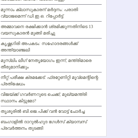
മൂന്നാം ക്ലാസുകാരന് മര്‍ദ്ദനം: പരാതി
വ്യാജമെന്ന് ഡി.ഇ.ഒ. റിപ്പോര്‍ട്ട്
അമ്മാവനെ രക്ഷിക്കാന്‍ ശ്രമിക്കുന്നതിനിടെ 13
വയസുകാരന്‍ മുങ്ങി മരിച്ചു
കൃഷ്ണഗിരി അപകടം: സഹോദരങ്ങള്‍ക്ക്
അന്ത്യാഞ്ജലി
മുസ്ലിം ലീഗ് നേതൃയോഗം ഇന്ന്; മന്ത്രിമാരെ
തീരുമാനിക്കും
നീറ്റ് പരീക്ഷ ക്രമക്കേട്: ഫ്രറ്റേണിറ്റി മൂവ്‌മെന്റിന്റെ
പ്രതിഷേധം
വിജയ്ക്ക് ഗവര്‍ണറുടെ ചെക്ക്; മുഖ്യമന്ത്രി
സ്ഥാനം കിട്ടുമോ?
തൃശൂരില്‍ ബി.ജെ.പിക്ക് വന്‍ വോട്ട് ചോര്‍ച്ച
ബംഗാളില്‍ ദാറുല്‍ഹുദ ഗേള്‍സ് ക്യാമ്പസ്
പ്രവര്‍ത്തനം തുടങ്ങി