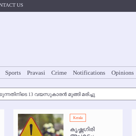
NTACT US
Sports
Pravasi
Crime
Notifications
Opinions
കുന്നതിനിടെ 13 വയസുകാരന്‍ മുങ്ങി മരിച്ചു
ള്‍ക്ക് അന്ത്യാഞ്ജലി
Kerala
7 മുതല്‍
കൃഷ്ണഗിരി
ോകള്‍ക്ക് ഇല്ല
അപകടം: