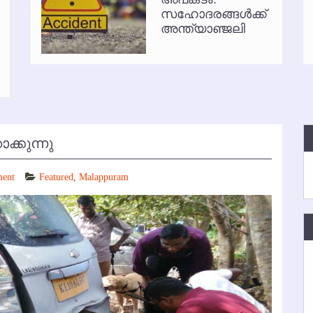
സഹോദരങ്ങള്‍ക്ക്
്‍ അനധികൃത പാര്‍ക്കിംഗ് പിരിവ് : പരാതി തള്ളി
അന്ത്യാഞ്ജലി
്കുന്നു
ment
Featured
,
Malappuram