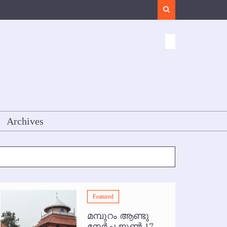
Search
Archives
Featured
മമ്പുറം ആണ്ടു
നേര്‍ച്ച ജൂണ്‍ 17