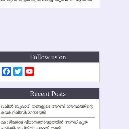
ഇനി രമ
ഇല്ല
Follow us on
Facebook
Twitter
YouTube
Channel
Recent Posts
ഖലീല്‍ ബുഖാരി തങ്ങളുടെ അറബി ഗ്രന്ഥത്തിന്റെ
കവര്‍ റിലീസിംഗ് നടത്തി
കോഴിക്കോട് വിമാനത്താവളത്തില്‍ അനധികൃത
പാര്‍ക്കിംഗ് പിരിവ് : പരാതി തള്ളി