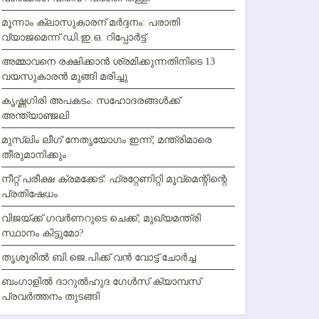
മൂന്നാം ക്ലാസുകാരന് മര്‍ദ്ദനം: പരാതി
വ്യാജമെന്ന് ഡി.ഇ.ഒ. റിപ്പോര്‍ട്ട്
അമ്മാവനെ രക്ഷിക്കാന്‍ ശ്രമിക്കുന്നതിനിടെ 13
വയസുകാരന്‍ മുങ്ങി മരിച്ചു
കൃഷ്ണഗിരി അപകടം: സഹോദരങ്ങള്‍ക്ക്
അന്ത്യാഞ്ജലി
മുസ്ലിം ലീഗ് നേതൃയോഗം ഇന്ന്; മന്ത്രിമാരെ
തീരുമാനിക്കും
നീറ്റ് പരീക്ഷ ക്രമക്കേട്: ഫ്രറ്റേണിറ്റി മൂവ്‌മെന്റിന്റെ
പ്രതിഷേധം
വിജയ്ക്ക് ഗവര്‍ണറുടെ ചെക്ക്; മുഖ്യമന്ത്രി
സ്ഥാനം കിട്ടുമോ?
തൃശൂരില്‍ ബി.ജെ.പിക്ക് വന്‍ വോട്ട് ചോര്‍ച്ച
ബംഗാളില്‍ ദാറുല്‍ഹുദ ഗേള്‍സ് ക്യാമ്പസ്
പ്രവര്‍ത്തനം തുടങ്ങി