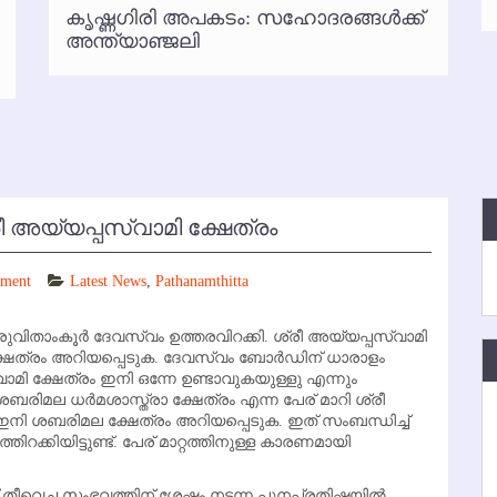
കൃഷ്ണഗിരി അപകടം: സഹോദരങ്ങള്‍ക്ക്
്‍ അനധികൃത പാര്‍ക്കിംഗ് പിരിവ് : പരാതി തള്ളി
അന്ത്യാഞ്ജലി
ീ അയ്യപ്പസ്വാമി ക്ഷേത്രം
mment
Latest News
,
Pathanamthitta
രുവിതാംകൂര്‍ ദേവസ്വം ഉത്തരവിറക്കി. ശ്രീ അയ്യപ്പസ്വാമി
്ഷേത്രം അറിയപ്പെടുക. ദേവസ്വം ബോര്‍ഡിന് ധാരാളം
്വാമി ക്ഷേത്രം ഇനി ഒന്നേ ഉണ്ടാവുകയുള്ളു എന്നും
ശബരിമല ധര്‍മശാസ്ത്രാ ക്ഷേത്രം എന്ന പേര് മാറി ശ്രീ
 ഇനി ശബരിമല ക്ഷേത്രം അറിയപ്പെടുക. ഇത് സംബന്ധിച്ച്
റക്കിയിട്ടുണ്ട്. പേര് മാറ്റത്തിനുള്ള കാരണമായി
തിന് തീവെച്ച സംഭവത്തിന് ശേഷം നടന്ന പുനപ്രതിഷ്ഠയില്‍