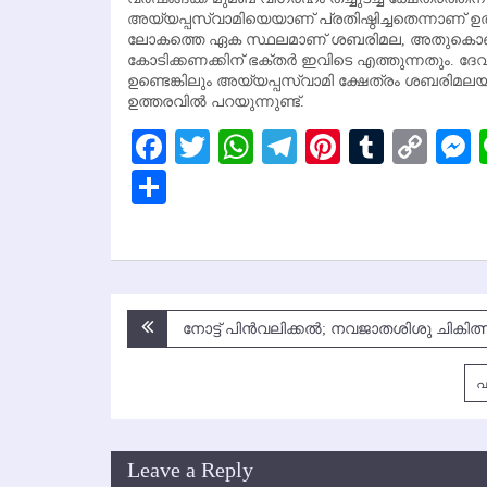
അയ്യപ്പസ്വാമിയെയാണ് പ്രതിഷ്ഠിച്ചതെന്നാണ് ഉത
ലോകത്തെ ഏക സ്ഥലമാണ് ശബരിമല, അതുകൊണ്ടാണ്
കോടിക്കണക്കിന് ഭക്തര്‍ ഇവിടെ എത്തുന്നതും. ദേവ
ഉണ്ടെങ്കിലും അയ്യപ്പസ്വാമി ക്ഷേത്രം ശബരിമലയില
ഉത്തരവില്‍ പറയുന്നുണ്ട്.
Facebook
Twitter
WhatsApp
Telegram
Pinterest
Tumbl
Cop
Lin
Share
Post
നോട്ട് പിന്‍വലിക്കല്‍; നവജാതശിശു ചികിത്സ 
navigation
ഫ
Leave a Reply