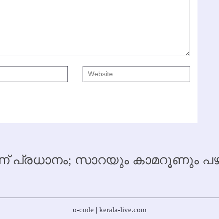
 പ്രധാനം; സാറയും കാമറൂണും
o-code | kerala-live.com