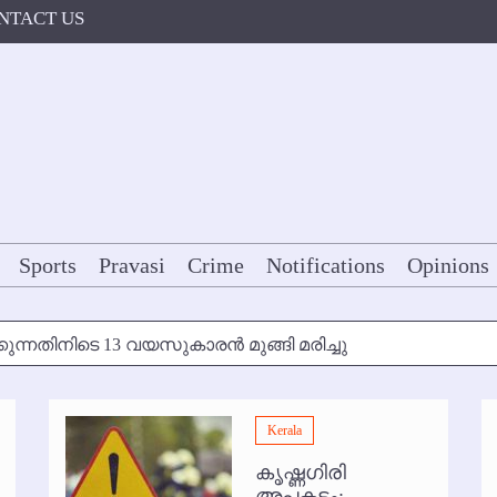
NTACT US
Sports
Pravasi
Crime
Notifications
Opinions
കുന്നതിനിടെ 13 വയസുകാരന്‍ മുങ്ങി മരിച്ചു
ള്‍ക്ക് അന്ത്യാഞ്ജലി
Kerala
7 മുതല്‍
കൃഷ്ണഗിരി
ോകള്‍ക്ക് ഇല്ല
അപകടം: