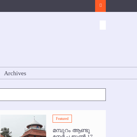
Search
Archives
Featured
മമ്പുറം ആണ്ടു
നേര്‍ച്ച ജൂണ്‍ 17