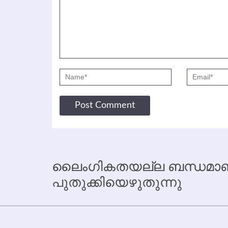
ലൈംഗികതയല്ല ബന്ധമാണ്
പുതുക്കിയെഴുതുന്നു