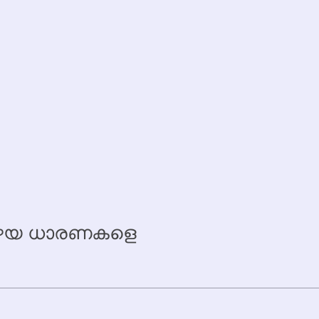
 പഴയ ധാരണകളെ