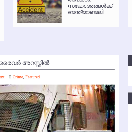
സഹോദരങ്ങള്‍ക്ക്
്‍ അനധികൃത പാര്‍ക്കിംഗ് പിരിവ് : പരാതി തള്ളി
അന്ത്യാഞ്ജലി
വര്‍ അറസ്റ്റില്‍
ent
Crime
,
Featured