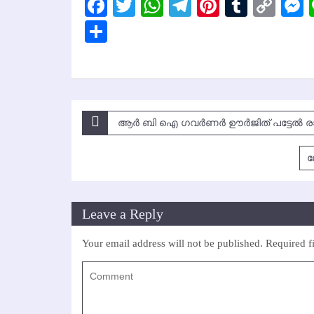
Facebook
Twitter
WhatsApp
Telegram
Pinterest
Tumbl
Cop
Lin
Share
Post
ആര്‍ ബി ഐ ഗവര്‍ണര്‍ ഊര്‍ജിത് പട്ടേല്‍ രാ
navigation
ല
Leave a Reply
Your email address will not be published.
Required f