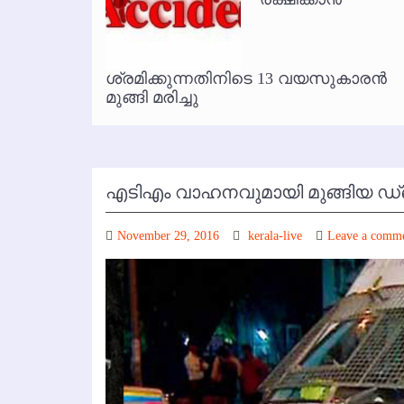
കോഴിക്കോട് വിമാനത്താവളത്തില
ൃത
ശ്രമിക്കുന്നതിനിടെ 13 വയസുകാരന്‍
മുങ്ങി മരിച്ചു
എടിഎം വാഹനവുമായി മുങ്ങിയ ഡ്രൈ
November 29, 2016
kerala-live
Leave a comm