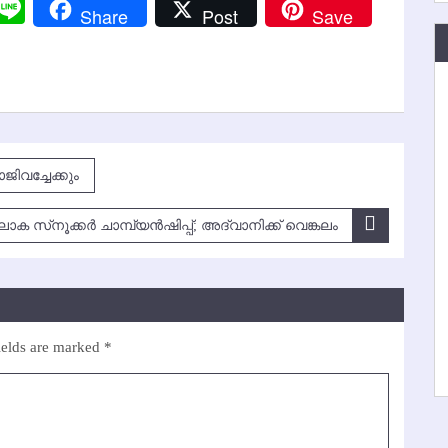
r
y
Messenger
Line
Share
Post
Save
k
ജിവച്ചേക്കും
ോക സ്‌നൂക്കര്‍ ചാമ്പ്യന്‍ഷിപ്പ്; അദ്വാനിക്ക് വെങ്കലം
ields are marked
*