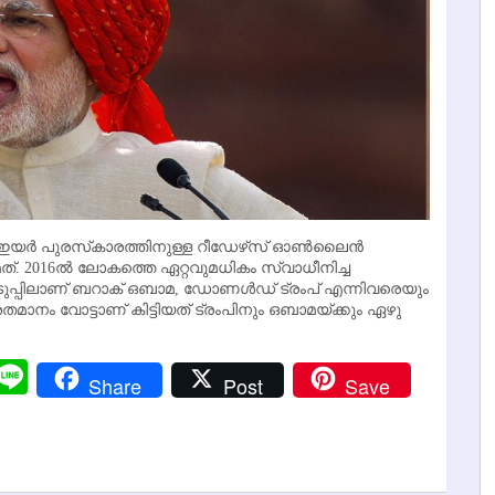
യര്‍ പുരസ്‌കാരത്തിനുള്ള റീഡേഴ്‌സ് ഓണ്‍ലൈന്‍
നാമത്. 2016ല്‍ ലോകത്തെ ഏറ്റവുമധികം സ്വാധീനിച്ച
ടുപ്പിലാണ് ബറാക് ഒബാമ, ഡോണള്‍ഡ് ട്രംപ് എന്നിവരെയും
 ശതമാനം വോട്ടാണ് കിട്ടിയത് ട്രംപിനും ഒബാമയ്ക്കും ഏഴു
r
y
Messenger
Line
Share
Post
Save
k