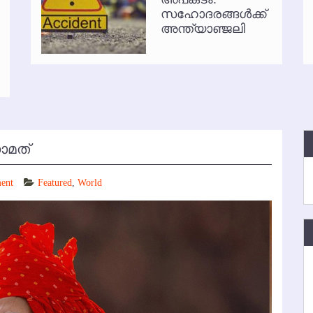
സഹോദരങ്ങള്‍ക്ക്
്‍ അനധികൃത പാര്‍ക്കിംഗ് പിരിവ് : പരാതി തള്ളി
അന്ത്യാഞ്ജലി
നാമത്
ent
Featured
,
World