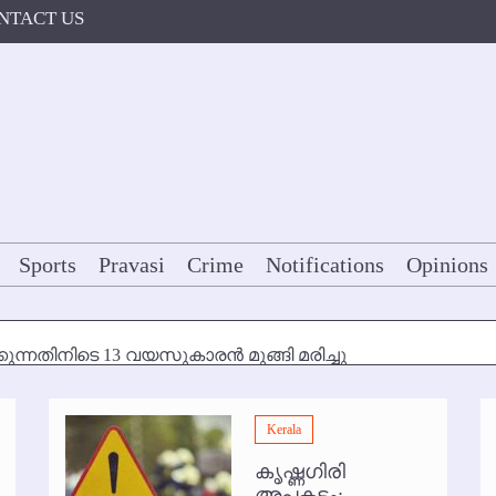
NTACT US
Sports
Pravasi
Crime
Notifications
Opinions
കുന്നതിനിടെ 13 വയസുകാരന്‍ മുങ്ങി മരിച്ചു
ള്‍ക്ക് അന്ത്യാഞ്ജലി
Kerala
7 മുതല്‍
കൃഷ്ണഗിരി
ോകള്‍ക്ക് ഇല്ല
അപകടം: