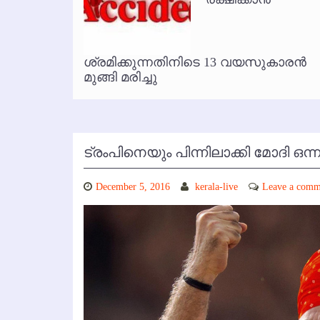
കോഴിക്കോട് വിമാനത്താവളത്തില
ൃത
ശ്രമിക്കുന്നതിനിടെ 13 വയസുകാരന്‍
മുങ്ങി മരിച്ചു
ട്രംപിനെയും പിന്നിലാക്കി മോദി ഒന്
December 5, 2016
kerala-live
Leave a comm