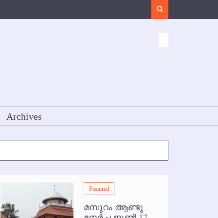
Search
Archives
Featured
മമ്പുറം ആണ്ടു
നേര്‍ച്ച ജൂണ്‍ 17