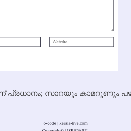
 പ്രധാനം; സാറയും കാമറൂണും
o-code | kerala-live.com
Copyright
©
|
ISP SPARK
.