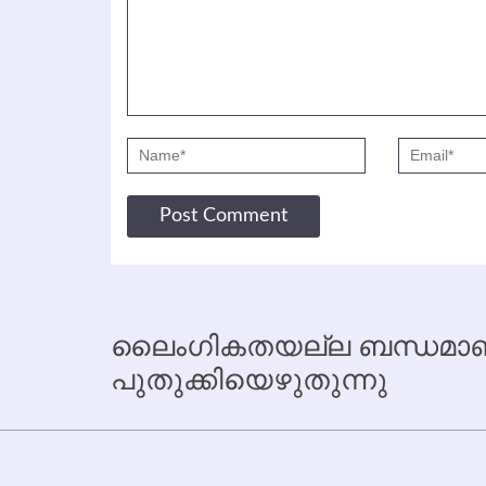
ലൈംഗികതയല്ല ബന്ധമാണ്
പുതുക്കിയെഴുതുന്നു