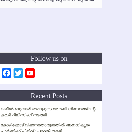
ഇനി രമ
ഇല്ല
Follow us on
Facebook
Twitter
YouTube
Channel
Recent Posts
ഖലീല്‍ ബുഖാരി തങ്ങളുടെ അറബി ഗ്രന്ഥത്തിന്റെ
കവര്‍ റിലീസിംഗ് നടത്തി
കോഴിക്കോട് വിമാനത്താവളത്തില്‍ അനധികൃത
പാര്‍ക്കിംഗ് പിരിവ് : പരാതി തള്ളി