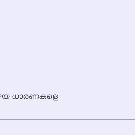
 പഴയ ധാരണകളെ