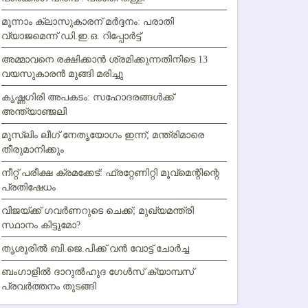
മൂന്നാം ക്ലാസുകാരന് മര്‍ദ്ദനം: പരാതി
വ്യാജമെന്ന് ഡി.ഇ.ഒ. റിപ്പോര്‍ട്ട്
അമ്മാവനെ രക്ഷിക്കാന്‍ ശ്രമിക്കുന്നതിനിടെ 13
വയസുകാരന്‍ മുങ്ങി മരിച്ചു
കൃഷ്ണഗിരി അപകടം: സഹോദരങ്ങള്‍ക്ക്
അന്ത്യാഞ്ജലി
മുസ്ലിം ലീഗ് നേതൃയോഗം ഇന്ന്; മന്ത്രിമാരെ
തീരുമാനിക്കും
നീറ്റ് പരീക്ഷ ക്രമക്കേട്: ഫ്രറ്റേണിറ്റി മൂവ്‌മെന്റിന്റെ
പ്രതിഷേധം
വിജയ്ക്ക് ഗവര്‍ണറുടെ ചെക്ക്; മുഖ്യമന്ത്രി
സ്ഥാനം കിട്ടുമോ?
തൃശൂരില്‍ ബി.ജെ.പിക്ക് വന്‍ വോട്ട് ചോര്‍ച്ച
ബംഗാളില്‍ ദാറുല്‍ഹുദ ഗേള്‍സ് ക്യാമ്പസ്
പ്രവര്‍ത്തനം തുടങ്ങി