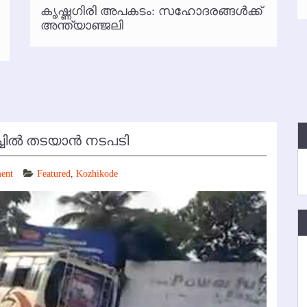
കൃഷ്ണഗിരി അപകടം: സഹോദരങ്ങള്‍ക്ക്
്‍ അനധികൃത പാര്‍ക്കിംഗ് പിരിവ് : പരാതി തള്ളി
അന്ത്യാഞ്ജലി
ല്‍ തടയാന്‍ നടപടി
ent
Featured
,
Kozhikode