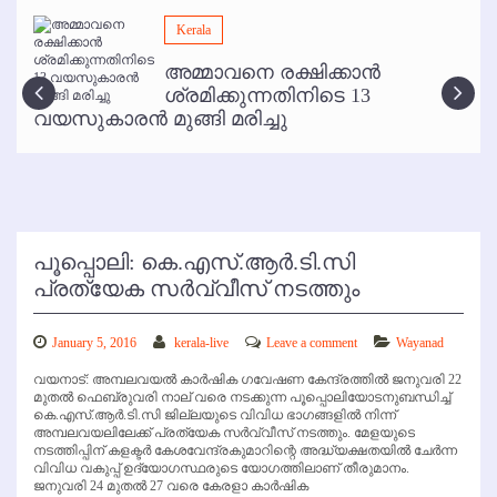
മമ്പുറം ആണ്ടു നേര്‍ച്ച ജൂണ്‍ 17 മുതല്‍
Kerala
ഇനി രമേശ് പിഷാരടി സ്റ്റേജ് ഷോകള്‍ക്ക് ഇല്ല
അമ്മാവനെ രക്ഷിക്കാന്‍
കോഴിക്കോട് വിമാനത്താവളത്തില്‍ അനധികൃത പാര്‍ക്കിംഗ് പിരിവ് :
ശ്രമിക്കുന്നതിനിടെ 13
പരാതി തള്ളി
വയസുകാരന്‍ മുങ്ങി മരിച്ചു
പൂപ്പൊലി: കെ.എസ്.ആര്‍.ടി.സി
പ്രത്യേക സര്‍വ്വീസ് നടത്തും
January 5, 2016
kerala-live
Leave a comment
Wayanad
വയനാട്: അമ്പലവയല്‍ കാര്‍ഷിക ഗവേഷണ കേന്ദ്രത്തില്‍ ജനുവരി 22
മുതല്‍ ഫെബ്രുവരി നാല് വരെ നടക്കുന്ന പൂപ്പൊലിയോടനുബന്ധിച്ച്
കെ.എസ്.ആര്‍.ടി.സി ജില്ലയുടെ വിവിധ ഭാഗങ്ങളില്‍ നിന്ന്
അമ്പലവയലിലേക്ക് പ്രത്യേക സര്‍വ്വീസ് നടത്തും. മേളയുടെ
നടത്തിപ്പിന് കളക്ടര്‍ കേശവേന്ദ്രകുമാറിന്റെ അദ്ധ്യക്ഷതയില്‍ ചേര്‍ന്ന
വിവിധ വകുപ്പ് ഉദ്യോഗസ്ഥരുടെ യോഗത്തിലാണ് തീരുമാനം.
ജനുവരി 24 മുതല്‍ 27 വരെ കേരളാ കാര്‍ഷിക