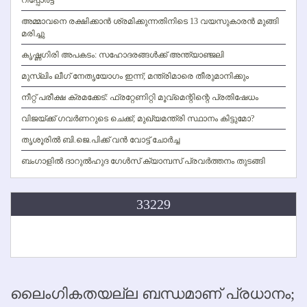
അമ്മാവനെ രക്ഷിക്കാന്‍ ശ്രമിക്കുന്നതിനിടെ 13 വയസുകാരന്‍ മുങ്ങി
മരിച്ചു
കൃഷ്ണഗിരി അപകടം: സഹോദരങ്ങള്‍ക്ക് അന്ത്യാഞ്ജലി
മുസ്ലിം ലീഗ് നേതൃയോഗം ഇന്ന്; മന്ത്രിമാരെ തീരുമാനിക്കും
നീറ്റ് പരീക്ഷ ക്രമക്കേട്: ഫ്രറ്റേണിറ്റി മൂവ്‌മെന്റിന്റെ പ്രതിഷേധം
വിജയ്ക്ക് ഗവര്‍ണറുടെ ചെക്ക്; മുഖ്യമന്ത്രി സ്ഥാനം കിട്ടുമോ?
തൃശൂരില്‍ ബി.ജെ.പിക്ക് വന്‍ വോട്ട് ചോര്‍ച്ച
ബംഗാളില്‍ ദാറുല്‍ഹുദ ഗേള്‍സ് ക്യാമ്പസ് പ്രവര്‍ത്തനം തുടങ്ങി
33229
ലൈംഗികതയല്ല ബന്ധമാണ് പ്രധാനം;