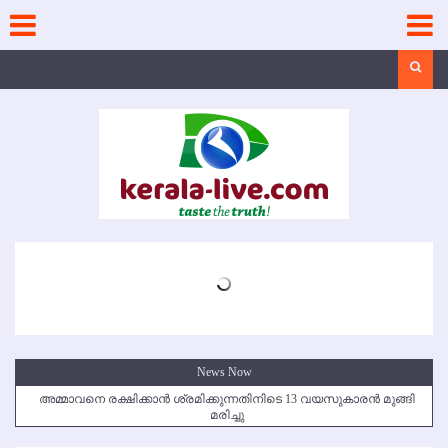
Skip
to
content
Search
News Now
അമ്മാവനെ രക്ഷിക്കാന്‍ ശ്രമിക്കുന്നതിനിടെ 13 വയസുകാരന്‍ മുങ്ങി
മരിച്ചു
കൃഷ്ണഗിരി അപകടം: സഹോദരങ്ങള്‍ക്ക് അന്ത്യാഞ്ജലി