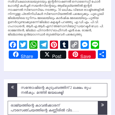
സര്‍വ്വകലാശാലയുടെയും ഇന്റര്‍നാഷണല്‍ സൊസൈറ്റി ഫോര്‍
ഹോര്‍ട്ടി കള്‍ച്ചര്‍ സയന്‍സിന്റെയും ആഭിമുഖ്യത്തില്‍ ഇന്റര്‍
നാഷണല്‍ സിമ്പോസിയം നടത്തും. 50 ലധികം വിദേശ രാഷ്ട്രങ്ങളില്‍
നിന്നുള്ള പ്രതിനിധികള്‍ സിമ്പോസിയത്തില്‍ പങ്കെടുക്കും. പൂപ്പൊലി
ജില്ലയിലെ ടൂറിസം മേഖലയിലും കാര്‍ഷിക മേഖലയിലും പുതിയ
ഉണര്‍വുണ്ടാക്കുമെന്ന് ജില്ലാ കളക്ടര്‍ പറഞ്ഞു. എ.ഡി.എം. പി.വി.
ഗംഗാധരന്‍, ആര്‍.എ.ആര്‍.എസ് അസോസിയേറ്റ് ഡയറക്ടര്‍ ഡോ. പി.
രാജേന്ദ്രന്‍, ജില്ലാ ഫിനാന്‍സ് ഓഫീസര്‍ എന്‍.കെ. രാജന്‍,
ജില്ലാതല ഉദ്യോഗസ്ഥര്‍ തുടങ്ങിയവര്‍ പങ്കെടുത്തു.
Facebook
Twitter
WhatsApp
Telegram
Pinterest
Tumblr
Copy
Messen
Line
Link
Sh
Share
Post
Save
Post
സന്തോഷിന്റെ കുടുംബത്തിന് 2 ലക്ഷം രൂപ
navigation
നല്‍കും: മന്ത്രി ജയലക്ഷ്മി
രാജ്യത്തിന്റെ കാവല്‍ക്കാരന്
പൗരസഞ്ചയത്തിന്റെ കണ്ണീരില്‍ വിട……