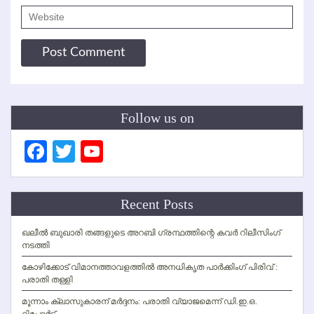
Follow us on
Facebook
Twitter
YouTube
Channel
Recent Posts
ഖലീല്‍ ബുഖാരി തങ്ങളുടെ അറബി ഗ്രന്ഥത്തിന്റെ കവര്‍ റിലീസിംഗ്
നടത്തി
കോഴിക്കോട് വിമാനത്താവളത്തില്‍ അനധികൃത പാര്‍ക്കിംഗ് പിരിവ് :
പരാതി തള്ളി
മൂന്നാം ക്ലാസുകാരന് മര്‍ദ്ദനം: പരാതി വ്യാജമെന്ന് ഡി.ഇ.ഒ.
റിപ്പോര്‍ട്ട്