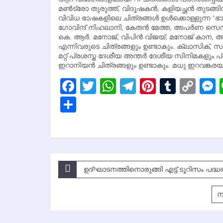
മണ്‍ട്രോ തുരുത്ത്, വിദൂഷകന്‍, കളിയച്ഛന്‍ തുടങ്ങ
വിവിധ ഭാഷകളിലെ ചിത്രങ്ങള്‍ ഉള്‍ക്കൊള്ളുന്ന ‘
ഗോവിന്ദ് നിഹലാനി, കേതന്‍ മേത്ത, അപര്‍ണ സെന്
കെ. ആര്‍. മനോജ്, വിപിന്‍ വിജയ്, മനോജ് കാന, അ
എന്നിവരുടെ ചിത്രങ്ങളും ഉണ്ടാകും. ക്ലാസിക്, 
മറ്റ് പ്രശസ്ത ദേശീയ അന്തര്‍ ദേശീയ സിനിമകളും പ്രദര
ഇറാനിയന്‍ ചിത്രങ്ങളും ഉണ്ടാകും. മധു ഇറവങ്കരയാണ
Facebook
Twitter
WhatsApp
Telegram
Pinterest
Tumbl
Cop
Lin
Share
Post
ഉദ്ഘാടനത്തിനൊരുങ്ങി എട്ട് ടൂറിസം പദ്ധ
navigation
ന