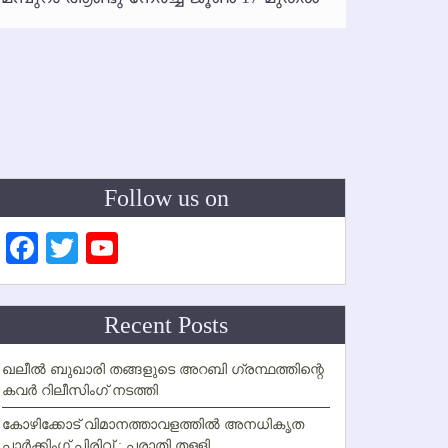
ഇനി രമ
ഇല്ല
Follow us on
Facebook
Twitter
YouTube
Channel
Recent Posts
ഖലീല്‍ ബുഖാരി തങ്ങളുടെ അറബി ഗ്രന്ഥത്തിന്റെ
കവര്‍ റിലീസിംഗ് നടത്തി
കോഴിക്കോട് വിമാനത്താവളത്തില്‍ അനധികൃത
പാര്‍ക്കിംഗ് പിരിവ് : പരാതി തള്ളി