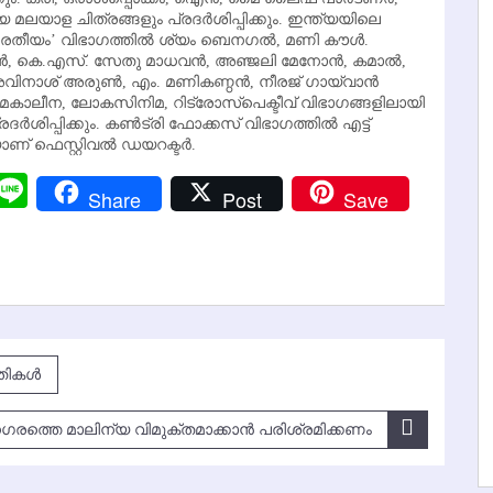
ിയ മലയാള ചിത്രങ്ങളും പ്രദര്‍ശിപ്പിക്കും. ഇന്ത്യയിലെ
ഭാരതീയം’ വിഭാഗത്തില്‍ ശ്യം ബെനഗല്‍, മണി കൗള്‍.
‍, കെ.എസ്. സേതു മാധവന്‍, അഞ്ജലി മേനോന്‍, കമാല്‍,
വിനാശ് അരുണ്‍, എം. മണികണ്ഠന്‍, നീരജ് ഗായ്‌വാന്‍
സമകാലീന, ലോകസിനിമ, റിട്രോസ്‌പെക്ടീവ് വിഭാഗങ്ങളിലായി
്‍ശിപ്പിക്കും. കണ്‍ട്രി ഫോക്കസ് വിഭാഗത്തില്‍ എട്ട്
് ഫെസ്റ്റിവല്‍ ഡയറക്ടര്‍.
r
y
Messenger
Line
Share
Post
Save
k
തികള്‍
ഗരത്തെ മാലിന്യ വിമുക്തമാക്കാന്‍ പരിശ്രമിക്കണം