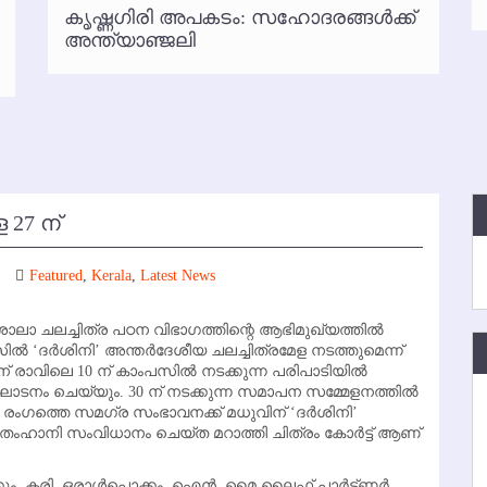
കൃഷ്ണഗിരി അപകടം: സഹോദരങ്ങള്‍ക്ക്
്‍ അനധികൃത പാര്‍ക്കിംഗ് പിരിവ് : പരാതി തള്ളി
അന്ത്യാഞ്ജലി
 27 ന്
Featured
,
Kerala
,
Latest News
ശാലാ ചലച്ചിത്ര പഠന വിഭാഗത്തിന്റെ ആഭിമുഖ്യത്തില്‍
‍ ‘ദര്‍ശിനി’ അന്തര്‍ദേശീയ ചലച്ചിത്രമേള നടത്തുമെന്ന്
് രാവിലെ 10 ന് കാംപസില്‍ നടക്കുന്ന പരിപാടിയില്‍
ഘാടനം ചെയ്യും. 30 ന് നടക്കുന്ന സമാപന സമ്മേളനത്തില്‍
ര രംഗത്തെ സമഗ്ര സംഭാവനക്ക് മധുവിന് ‘ദര്‍ശിനി’
 തംഹാനി സംവിധാനം ചെയ്ത മറാത്തി ചിത്രം കോര്‍ട്ട് ആണ്
്കും. കരി, ഒരാള്‍പ്പൊക്കം, ഐന്‍, മൈ ലൈഫ് പാര്‍ട്ണര്‍,