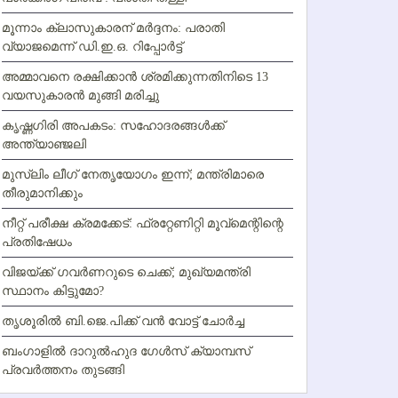
മൂന്നാം ക്ലാസുകാരന് മര്‍ദ്ദനം: പരാതി
വ്യാജമെന്ന് ഡി.ഇ.ഒ. റിപ്പോര്‍ട്ട്
അമ്മാവനെ രക്ഷിക്കാന്‍ ശ്രമിക്കുന്നതിനിടെ 13
വയസുകാരന്‍ മുങ്ങി മരിച്ചു
കൃഷ്ണഗിരി അപകടം: സഹോദരങ്ങള്‍ക്ക്
അന്ത്യാഞ്ജലി
മുസ്ലിം ലീഗ് നേതൃയോഗം ഇന്ന്; മന്ത്രിമാരെ
തീരുമാനിക്കും
നീറ്റ് പരീക്ഷ ക്രമക്കേട്: ഫ്രറ്റേണിറ്റി മൂവ്‌മെന്റിന്റെ
പ്രതിഷേധം
വിജയ്ക്ക് ഗവര്‍ണറുടെ ചെക്ക്; മുഖ്യമന്ത്രി
സ്ഥാനം കിട്ടുമോ?
തൃശൂരില്‍ ബി.ജെ.പിക്ക് വന്‍ വോട്ട് ചോര്‍ച്ച
ബംഗാളില്‍ ദാറുല്‍ഹുദ ഗേള്‍സ് ക്യാമ്പസ്
പ്രവര്‍ത്തനം തുടങ്ങി