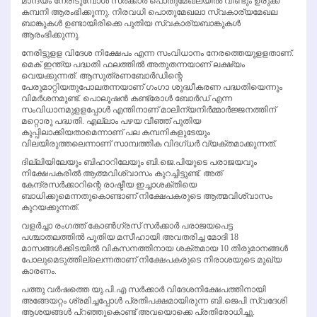
മാന്ദ്യം നേരിടുമ്പോള്‍ സര്‍ക്കാര്‍ പൊതുമേഖലയില്‍ വീണ്ടും ഉരുക്ക്
കമ്പനി ആരംഭിക്കുന്നു. നിരവധി പൊതുമേഖലാ സ്വകാര്യമേഖല
ബാങ്കുകള്‍ ഉണ്ടായിരിക്കെ പുതിയ സ്വകാര്യബാങ്കുകള്‍
ആരംഭിക്കുന്നു.
നേരിട്ടുളള വിദേശ നിക്ഷേപം എന്ന സംവിധാനം നേരത്തെയുളളതാണ്.
മെക് ഇന്ത്യ പദ്ധതി ഫലത്തില്‍ അതുതന്നയാണ് ലക്ഷ്യം
വെയക്കുന്നത്. ആസുത്രണബോര്‍ഡിന്റെ
പേരുമാറ്റിയതുപോലതന്നയാണ് ഗംഗാ ശുദ്ധീകരണ പദ്ധതിയെന്നും
വിമര്‍ശനമുണ്ട്. പൊലൂഷന്‍ കണ്ട്രോള്‍ ബോര്‍ഡ് എന്ന
സംവിധാനമുളളപ്പോള്‍ എന്തിനാണ് മാലിന്യനിര്‍മ്മാര്‍ജ്ജനത്തിന്
മറ്റൊരു പദ്ധതി. എല്ലാം പഴയ വീഞ്ഞ് പുതിയ
കുപ്പിലാക്കിയതാമെന്നാണ് പല കമ്പനികളുടേയും
വിലയിരുത്തലെന്നാണ് സാമ്പത്തിക വിദഗ്ധര്‍ വ്യക്തമാക്കുന്നത്.
ദില്ലിയിലേയും ബിഹാറിലേയും ബി.ജെ.പിയുടെ പരാജയവും
നിക്ഷേപകരില്‍ ആത്മവിശ്വാസം കുറച്ചിട്ടുണ്ട്. അത്
കേന്ദ്രസര്‍ക്കാറിന്റെ രാഷ്ടീയ ഇച്ചാശക്തിയെ
ബാധിക്കുമെന്നതുകൊണ്ടാണ് നിക്ഷേപകരുടെ ആത്മവിശ്വാസം
കുറയക്കുന്നത്.
വളര്‍ച്ചാ രംഗത്ത് കോണ്‍ഗ്രസ് സര്‍ക്കാര്‍ പരാജയപെട്ട
പശ്ചാതലത്തില്‍ പുതിയ മസീഹായി അവതരിച്ച മോദി 18
മാസങ്ങള്‍ക്കിടയില്‍ വികസനത്തിനായ ശക്തമായ 10 തിരുമാനങ്ങള്‍
പോലുമെടുത്തില്ലെന്നതാണ് നിക്ഷേപകരുടെ നിരാശയുടെ മുഖ്യ
കാരണം.
പത്തു വര്‍ഷത്തെ യു.പി.എ സര്‍ക്കാര്‍ വിദേശനിക്ഷേപത്തിനായി
അങ്ങേയറ്റം ശ്രമിച്ചപ്പോള്‍ പ്രതിപക്ഷമായിരുന്ന ബി.ജെപി സ്വദേശി
ആശയങ്ങള്‍ പ്‌റഞ്ഞുകൊണ്ട് അവയൊക്കെ പ്രതിരോധിച്ചു.