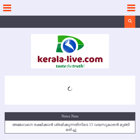
Skip
to
content
Search
News Now
അമ്മാവനെ രക്ഷിക്കാന്‍ ശ്രമിക്കുന്നതിനിടെ 13 വയസുകാരന്‍ മുങ്ങി
മരിച്ചു
കൃഷ്ണഗിരി അപകടം: സഹോദരങ്ങള്‍ക്ക് അന്ത്യാഞ്ജലി