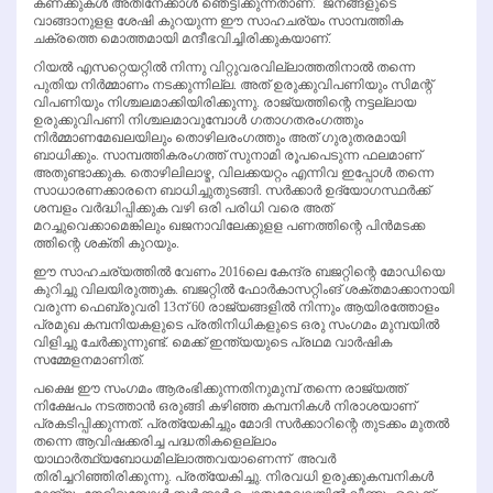
കണക്കുകള്‍ അതിനേക്കാള്‍ ഞെട്ടിക്കുന്നതാണ്. ജനങ്ങളുടെ
വാങ്ങാനുളള ശേഷി കുറയുന്ന ഈ സാഹചര്യം സാമ്പത്തിക
ചക്രത്തെ മൊത്തമായി മന്ദീഭവിച്ചിരിക്കുകയാണ്.
റിയല്‍ എസറ്റെയറ്റില്‍ നിന്നു വിറ്റുവരവില്ലാത്തതിനാല്‍ തന്നെ
പുതിയ നിര്‍മ്മാണം നടക്കുന്നില്ല. അത് ഉരുക്കുവിപണിയും സിമന്റ്
വിപണിയും നിശ്ചലമാക്കിയിരിക്കുന്നു. രാജ്യത്തിന്റെ നട്ടല്ലായ
ഉരുക്കുവിപണി നിശ്ചലമാവുമ്പോള്‍ ഗതാഗതരംഗത്തും
നിര്‍മ്മാണമേഖലയിലും തൊഴിലരംഗത്തും അത് ഗുരുതരമായി
ബാധിക്കും. സാമ്പത്തികരംഗത്ത് സുനാമി രൂപപെടുന്ന ഫലമാണ്
അതുണ്ടാക്കുക. തൊഴിലിലാഴ്മ, വിലക്കയറ്റം എന്നിവ ഇപ്പോള്‍ തന്നെ
സാധാരണക്കാരനെ ബാധിച്ചുതുടങ്ങി. സര്‍ക്കാര്‍ ഉദ്യോഗസ്ഥര്‍ക്ക്
ശമ്പളം വര്‍ദ്ധിപ്പിക്കുക വഴി ഒരി പരിധി വരെ അത്
മറച്ചുവെക്കാമെങ്കിലും ഖജനാവിലേക്കുളള പണത്തിന്റെ പിന്‍മടക്ക
ത്തിന്റെ ശക്തി കുറയും.
ഈ സാഹചര്യത്തില്‍ വേണം 2016ലെ കേന്ദ്ര ബജറ്റിന്റെ മോഡിയെ
കുറിച്ചു വിലയിരുത്തുക. ബജറ്റില്‍ ഫോര്‍കാസറ്റിംങ് ശക്തമാക്കാനായി
വരുന്ന ഫെബ്രുവരി 13ന് 60 രാജ്യങ്ങളില്‍ നിന്നും ആയിരത്തോളം
പ്രമുഖ കമ്പനിയകളുടെ പ്രതിനിധികളുടെ ഒരു സംഗമം മുമ്പയില്‍
വിളിച്ചു ചേര്‍ക്കുന്നുണ്ട്. മെക്ക് ഇന്ത്യയുടെ പ്രഥമ വാര്‍ഷിക
സമ്മേളനമാണിത്.
പക്ഷെ ഈ സംഗമം ആരംഭിക്കുന്നതിനുമുമ്പ് തന്നെ രാജ്യത്ത്
നിക്ഷേപം നടത്താന്‍ ഒരുങ്ങി കഴിഞ്ഞ കമ്പനികള്‍ നിരാശയാണ്
പ്രകടിപ്പിക്കുന്നത്. പ്രത്യേകിച്ചും മോദി സര്‍ക്കാറിന്റെ തുടക്കം മുതല്‍
തന്നെ ആവിഷക്കരിച്ച പദ്ധതികളെല്ലാം
യാഥാര്‍ത്ഥ്യബോധമില്ലാത്തവയാണെന്ന് അവര്‍
തിരിച്ചറിഞ്ഞിരിക്കുന്നു. പ്രത്യേകിച്ചു. നിരവധി ഉരുക്കുകമ്പനികള്‍