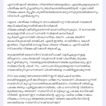
എന്നാല്‍ മോദി അത്തരം നിയന്ത്രണങ്ങളെല്ലാം എടുത്തുകളയുമെന്ന
പ്രതീക്ഷ ജനിപ്പിച്ചായിരുന്നു അധികാരത്തിലെത്തിയത്. ഗുജറാത്തി
നിക്ഷേപകരെ തൃപ്തിപെടുത്തിയതല്ലാതെ മറ്റൊന്നുമുണ്ടായില്ലെന്നും
വിദഗ്ധര്‍ ചൂണ്ടികാട്ടുന്നു.
വളരെ പ്രതീക്ഷ നല്‍കുന്ന സോഷ്യലിസറ്റ് സ്വേദേശി നയങ്ങള്‍
ആവിഷ്‌കരിക്കുന്നതില്‍ മോദിസര്‍ക്കാര്‍
നിക്ഷേപങ്ങളിറക്കിയിട്ടുണ്ടെന്നത് കാണാതിരുന്നുകൂടാ. 18 മാസത്തെ
കാലയളവില്‍ ഹാഫ് ഡസണ്‍ സര്‍ക്കാര്‍ കമ്പനികള്‍
രൂപീകരിച്ചുവെന്നത്ത് പ്രശംസനീയം തന്നെ. പക്ഷെ അതിന്
കടകവിരുദ്ധമായി ബാങ്കിംങ്, എയര്‍ ഇന്ത്യ, റെയില്‍വെ, കോള്‍
ഇന്ത്യാ, റിട്ടയെില്‍ സെക്ടറിലെ വിദേശ നിക്ഷേപം എന്നിവയില്‍
സ്വകാര്യ നിക്ഷേപമിറക്കാന്‍ ആരംഭിച്ചു.
തുടക്കത്തില്‍ ലൈസന്‍സ് രാജ് ഒഴിവാക്കി വളര്‍ച്ചകൂട്ടാനുളള
തിരുമാനം ഫലപ്രദമായി വരുമ്പോള്‍ രാജ് പദ്ധതിക്കു തുടക്കം
കുറിച്ചിരിക്കുന്നു. നയങ്ങളുണ്ടായില്ലെന്നതല്ല മുഖ്യമായും ഈ
സര്‍ക്കാറിന്റെ പ്രശ്്‌നം. പരസപരവിരുദ്ധങ്ങളായ സാമ്പത്തിക
നയമായിരുന്നുവെന്നതാണ് പ്രശ്‌നങ്ങളെ സംങ്കീര്‍ണ്ണമാക്കുന്നത്.
2016 ലെ ബജറ്റ് അവതരണത്തിന് ഇനി ആഴ്ചകള്‍ മാത്രം
ബാക്കിയുളളപ്പോള്‍ മോദിയുടെ ധര്‍മ്മ സംഘടമാണ് പ്രകടമാവുന്നത്.
സബ്‌സിഡി കുറച്ച് സാമ്പത്തികശാക്തീകരണം നടത്താന്‍ ശ്രമിച്ചു.
പക്ഷെ അതും പൂര്‍ണ്ണമാക്കാനായില്ല. പ്രഫ സെനിന്റെ വിമര്‍ശനം
മുഖ്യമായും അതാണ്. സബസിഡി വെട്ടികുറച്ചു പക്ഷെ ഭാഗിമാക്കി
നിര്‍ത്തി. ഇതാണ് ഈ സര്‍ക്കാരിന്റെ ഏറ്റവും വലിയ ധര്‍മ്മ സങ്കടം.
നിക്ഷേപ സൗഹൃദ അജണ്ടവേണമോ? അതോ കോണ്‍ഗ്രസിന്റെ
ശൈലിയായ സബസിഡ് രാജ് വേണമോ?