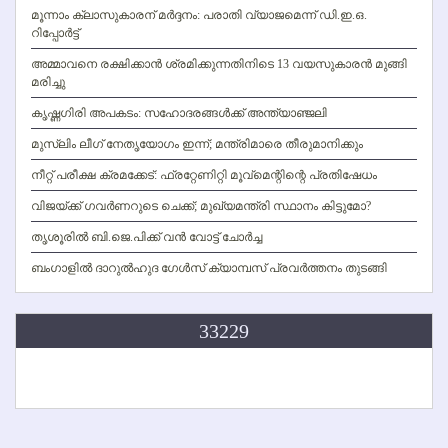
മൂന്നാം ക്ലാസുകാരന് മര്‍ദ്ദനം: പരാതി വ്യാജമെന്ന് ഡി.ഇ.ഒ.
റിപ്പോര്‍ട്ട്
അമ്മാവനെ രക്ഷിക്കാന്‍ ശ്രമിക്കുന്നതിനിടെ 13 വയസുകാരന്‍ മുങ്ങി
മരിച്ചു
കൃഷ്ണഗിരി അപകടം: സഹോദരങ്ങള്‍ക്ക് അന്ത്യാഞ്ജലി
മുസ്ലിം ലീഗ് നേതൃയോഗം ഇന്ന്; മന്ത്രിമാരെ തീരുമാനിക്കും
നീറ്റ് പരീക്ഷ ക്രമക്കേട്: ഫ്രറ്റേണിറ്റി മൂവ്‌മെന്റിന്റെ പ്രതിഷേധം
വിജയ്ക്ക് ഗവര്‍ണറുടെ ചെക്ക്; മുഖ്യമന്ത്രി സ്ഥാനം കിട്ടുമോ?
തൃശൂരില്‍ ബി.ജെ.പിക്ക് വന്‍ വോട്ട് ചോര്‍ച്ച
ബംഗാളില്‍ ദാറുല്‍ഹുദ ഗേള്‍സ് ക്യാമ്പസ് പ്രവര്‍ത്തനം തുടങ്ങി
33229