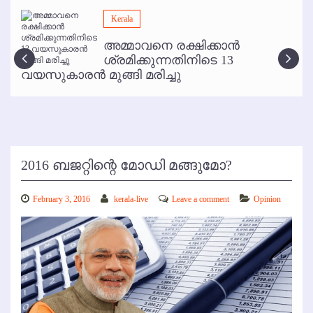
മമ്പുറം ആണ്ടു നേര്‍ച്ച ജൂണ്‍ 17 മുതല്‍
Kerala
ഇനി രമേശ് പിഷാരടി സ്റ്റേജ് ഷോകള്‍ക്ക് ഇല്ല
അമ്മാവനെ രക്ഷിക്കാന്‍
കോഴിക്കോട് വിമാനത്താവളത്തില്‍ അനധികൃത പാര്‍ക്കിംഗ് പിരിവ് :
ശ്രമിക്കുന്നതിനിടെ 13
പരാതി തള്ളി
വയസുകാരന്‍ മുങ്ങി മരിച്ചു
2016 ബജറ്റിന്റെ മോഡി മങ്ങുമോ?
February 3, 2016
kerala-live
Leave a comment
Opinion