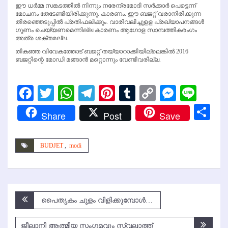
ഈ ധര്‍മ്മ സങ്കടത്തില്‍ നിന്നും നരേന്ദ്രമോദി സര്‍ക്കാര്‍ പെട്ടെന്ന്
മോചനം തേടേണ്ടിയിരിക്കുന്നു. കാരണം. ഈ ബജറ്റ് വരാനിരിക്കുന്ന
തിരഞ്ഞെടുപ്പില്‍ പ്രതിഫലിക്കും. വാരിവലിച്ചുളള പ്രഖ്യാപനങ്ങള്‍
ഗുണം ചെയ്യണമെന്നില്ല കാരണം ആഗോള സാമ്പത്തികരംഗം
അത്ര ശക്തമല്ല.
തികഞ്ഞ വിവേകത്തോട് ബജറ്റ് തയ്യാറാക്കിയില്ലെങ്കില്‍ 2016
ബജറ്റിന്റെ മോഡി മങ്ങാന്‍ മറ്റൊന്നും വേണ്ടിവരില്ല.
Facebook
Twitter
WhatsApp
Telegram
Pinterest
Tumblr
Copy
Messen
Line
Link
Sh
Share
Post
Save
BUDJET
,
modi
Post
പൈതൃകം ചൂളം വിളിക്കുമ്പോള്‍…
navigation
ജീലാനീ ആത്മീയ സംഗമവും സ്വലാത്ത്