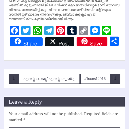
പ്രസിഡന്റ് അബ്ദുള്‍ മുത്തലിബിന്റെ അധ്യക്ഷതയില്‍ ചേരുന്ന
ചടങ്ങില്‍ കുടുംബശ്രീ ജില്ലാ മിഷന്‍ കോ ഓര്‍ഡിനേറ്റര്‍ ടാനി തോമസ്
വിഷയം അവതരിപ്പിക്കും. ജില്ലാ പഞ്ചായത്ത് പ്രസിഡന്റ് ആശ
സനില്‍ ഉദ്ഘാടനം നിര്‍വഹിക്കും. ജില്ലാ കളക്ടര്‍ എംജി
രാജമാണിക്യം മുഖ്യാതിഥിയായിരിക്കും.
Facebook
Twitter
WhatsApp
Telegram
Pinterest
Tumblr
Copy
Messen
Line
Link
Sh
Share
Post
Save
Post
എന്റെ ബജറ്റ് എന്റെ തുടര്‍ച്ച
ചിരാത് 2016
navigation
Leave a Reply
Your email address will not be published.
Required fields are
marked
*