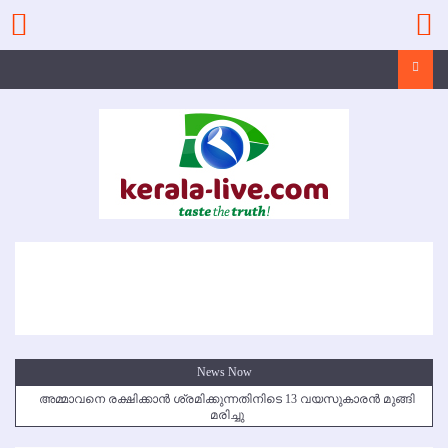
Skip
to
content
Search
News Now
അമ്മാവനെ രക്ഷിക്കാന്‍ ശ്രമിക്കുന്നതിനിടെ 13 വയസുകാരന്‍ മുങ്ങി
മരിച്ചു
കൃഷ്ണഗിരി അപകടം: സഹോദരങ്ങള്‍ക്ക് അന്ത്യാഞ്ജലി