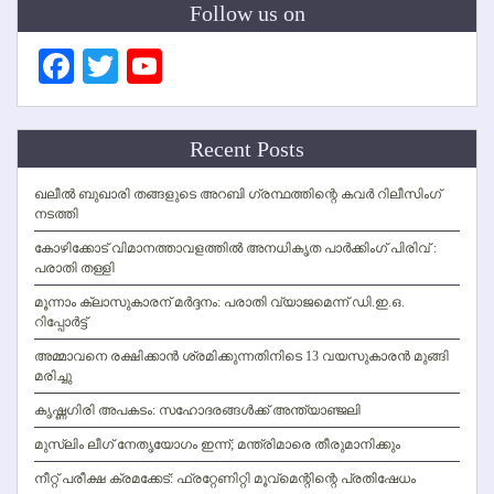
Follow us on
Facebook
Twitter
YouTube
Channel
Recent Posts
ഖലീല്‍ ബുഖാരി തങ്ങളുടെ അറബി ഗ്രന്ഥത്തിന്റെ കവര്‍ റിലീസിംഗ്
നടത്തി
കോഴിക്കോട് വിമാനത്താവളത്തില്‍ അനധികൃത പാര്‍ക്കിംഗ് പിരിവ് :
പരാതി തള്ളി
മൂന്നാം ക്ലാസുകാരന് മര്‍ദ്ദനം: പരാതി വ്യാജമെന്ന് ഡി.ഇ.ഒ.
റിപ്പോര്‍ട്ട്
അമ്മാവനെ രക്ഷിക്കാന്‍ ശ്രമിക്കുന്നതിനിടെ 13 വയസുകാരന്‍ മുങ്ങി
മരിച്ചു
കൃഷ്ണഗിരി അപകടം: സഹോദരങ്ങള്‍ക്ക് അന്ത്യാഞ്ജലി
മുസ്ലിം ലീഗ് നേതൃയോഗം ഇന്ന്; മന്ത്രിമാരെ തീരുമാനിക്കും
നീറ്റ് പരീക്ഷ ക്രമക്കേട്: ഫ്രറ്റേണിറ്റി മൂവ്‌മെന്റിന്റെ പ്രതിഷേധം