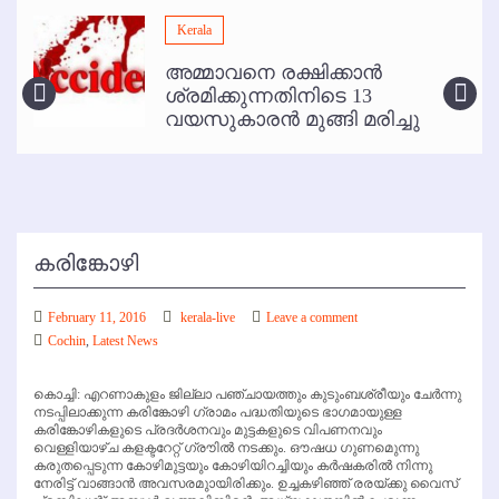
മമ്പുറം ആണ്ടു നേര്‍ച്ച ജൂണ്‍ 17 മുതല്‍
Kerala
ഇനി രമേശ് പിഷാരടി സ്റ്റേജ് ഷോകള്‍ക്ക് ഇല്ല
അമ്മാവനെ രക്ഷിക്കാന്‍
കോഴിക്കോട് വിമാനത്താവളത്തില്‍ അനധികൃത പാര്‍ക്കിംഗ് പിരിവ് :
ശ്രമിക്കുന്നതിനിടെ 13
പരാതി തള്ളി
വയസുകാരന്‍ മുങ്ങി മരിച്ചു
കരിങ്കോഴി
February 11, 2016
kerala-live
Leave a comment
Cochin
,
Latest News
കൊച്ചി: എറണാകുളം ജില്ലാ പഞ്ചായത്തും കുടുംബശ്രീയും ചേര്‍ന്നു
നടപ്പിലാക്കുന്ന കരിങ്കോഴി ഗ്രാമം പദ്ധതിയുടെ ഭാഗമായുള്ള
കരിങ്കോഴികളുടെ പ്രദര്‍ശനവും മുട്ടകളുടെ വിപണനവും
വെള്ളിയാഴ്ച കളക്ടറേറ്റ് ഗ്രൗില്‍ നടക്കും. ഔഷധ ഗുണമുെന്നു
കരുതപ്പെടുന്ന കോഴിമുട്ടയും കോഴിയിറച്ചിയും കര്‍ഷകരില്‍ നിന്നു
നേരിട്ട് വാങ്ങാന്‍ അവസരമുായിരിക്കും. ഉച്ചകഴിഞ്ഞ് രരയ്ക്കു വൈസ്