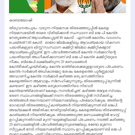
കാബായോഷി
തിരുവനന്തപുരം: വരുന്ന നിയമസഭ തിരഞ്ഞെടുപ്പില്‍ കേരള
നിയമസഭയില്‍ താമര വിരിയിക്കാന്‍ സംസ്ഥാന ബി ജെ പി കേന്ദ്ര
നേതൃത്തോട് ആവശ്യപ്പെട്ടത് 40 കോടി . എന്നാല്‍ കേന്ദ്രം വാഗ്ദാനം
ചെയ്തത് 140 കോടി . ഓരോ ജില്ലകളിലും ആവശ്യമായ വികസന
പദ്ധതികളുടെ ലിസ്റ്റ് സംസ്ഥാന കമ്മിറ്റി ജില്ലാ കമ്മിറ്റികളോട്
ആവശ്യപ്പെട്ടിട്ടുണ്ട്. ഈ പ്രവര്‍ത്തനങ്ങള്‍ കേന്ദ്ര സര്‍ക്കാറിന്റെ
പദ്ധതിയായി അംഗീകരിക്കാനാണ് ബി ജെ പി കേന്ദ്ര കമ്മിറ്റിയുടെ
നീക്കം. ബിജെപി ലക്ഷ്യമിടുന്ന 20 മണ്ഡലങ്ങള്‍
കേന്ദ്രീകരിച്ചായിരിക്കും കേന്ദ്ര മന്ത്രിമാരക്കമുളളവരുടെ പ്രചരണം.
കേന്ദ്ര സര്‍ക്കാര്‍ അധികാരമേറ്റ ശേഷം കേരളത്തെ പൂര്‍ണ്ണമായി
അവഗണിച്ച കേന്ദ്ര സര്‍ക്കാര്‍ കഴിഞ്ഞ ഒരു മസത്തിനിടെ
കേരളത്തിനെ ആവോളം സ്‌നേഹിക്കുന്നുതും തിരഞ്ഞെടുപ്പ് മുന്നില്‍
കണ്ടാണ്. ഈ കഴിഞ്ഞ ഒരുമാസത്തിനിടെ നിരവദി
കേന്ദ്രമന്ത്രിമാരാണ് കേരളം സന്ദര്‍ശിച്ചത്. കഴിഞ്ഞ തദ്ദേശ സ്വയം
ഭരണ സ്ഥാപനങ്ങളിലേക്ക് നടന്ന തിരഞ്ഞെടുപ്പില്‍ സ്വീകരിച്ച
തന്ത്രങ്ങള്‍ തന്നെയാണ് നിയമസഭയിലും പ്രയോഗിക്കുക. അതിന്റെ
ഭാഗമായി തിരഞ്ഞെടുപ്പ് കാര്യങ്ങള്‍ നിയന്ത്രിക്കുന്നത് ബി ജെപി
അദ്ധ്യക്ഷന്‍ അമിത്ഷാ നേരിട്ടായിരിക്കും കേരളത്തിലെ തിരഞ്ഞെടുപ്പ്
കാര്യങ്ങള്‍ നിയന്ത്രിക്കുക. തിരഞ്ഞെടുത്ത മണ്ഡലങ്ങളില്‍ വോട്ട്
ഉറപ്പിക്കുന്നതിനായി മൂന്ന് ഘട്ടങ്ങളിലായി പ്രചരണം നടത്തി കഴിഞ്ഞു.
20 മണ്ഡലങ്ങളില്‍ പ്രവര്‍ത്തിക്കുന്നുണ്ടെങ്കിലും രണ്ടോ മൂന്നോ
സീറ്റുകള്‍ നേടി നിയമസഭയില്‍ സ്ഥാനം ഉറപ്പിക്കുകയാണ് ബി ജെ പി
യുടെ ലക്ഷ്യം. ഏത് വിധേനയും കേരളത്തില്‍ അക്കൗണ്ട്