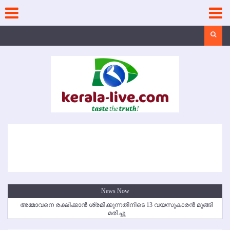
Skip
to
content
Search
News Now
അമ്മാവനെ രക്ഷിക്കാന്‍ ശ്രമിക്കുന്നതിനിടെ 13 വയസുകാരന്‍ മുങ്ങി
മരിച്ചു
കൃഷ്ണഗിരി അപകടം: സഹോദരങ്ങള്‍ക്ക് അന്ത്യാഞ്ജലി