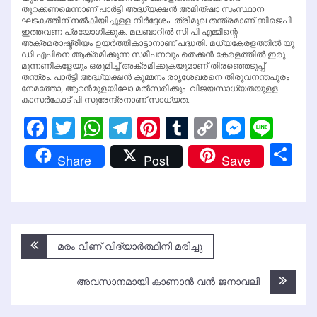
തുറക്കണമെന്നാണ് പാര്‍ട്ടി അദ്ധ്യക്ഷന്‍ അമിത്ഷാ സംസ്ഥാന
ഘടകത്തിന് നല്‍കിയിച്ചുളള നിര്‍ദ്ദേശം. ത്രിമുഖ തന്ത്രമാണ് ബിജെപി
ഇത്തവണ പ്രയോഗിക്കുക. മലബാറില്‍ സി പി എമ്മിന്റെ
അക്രമരാഷ്ട്രീയം ഉയര്‍ത്തികാട്ടാനാണ് പദ്ധതി. മധ്യകേരളത്തില്‍ യു
ഡി എപിനെ ആക്രമിക്കുന്ന സമീപനവും തെക്കന്‍ കേരളത്തില്‍ ഇരു
മുന്നണികളേയും ഒരുമിച്ച് അക്രമിക്കുകയുമാണ് തിരഞ്ഞെടുപ്പ്
തന്ത്രം. പാര്‍ട്ടി അദ്ധ്യക്ഷന്‍ കുമ്മനം രാൃശേഖരനെ തിരുവനന്തപുരം
നേമത്തോ, ആറന്‍മുളയിലോ മല്‍സരിക്കും. വിജയസാധ്യതയുളള
കാസര്‍കോട് പി സുരേന്ദ്രനാണ് സാധ്യത.
Facebook
Twitter
WhatsApp
Telegram
Pinterest
Tumblr
Copy
Messen
Line
Link
Sh
Share
Post
Save
Post
മരം വീണ് വിദ്യാര്‍ത്ഥിനി മരിച്ചു
navigation
അവസാനമായി കാണാന്‍ വന്‍ ജനാവലി