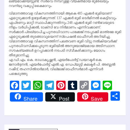
ലഭ്യമാക്കിയിട്ടുണ്ട്. സര്‍വെ നമ്പറുള്ള വ്യക്തമായ ഭൂരേഖയും
റവന്യൂ വകുപ്പ് കൈമാറും.
വിമാനത്താവള വികസനത്തിനായി ആകെ 485 ഏക്കര്‍ ഭൂമിയാണ്
ഏറ്റെടുക്കാന്‍ ഉദ്ദേശിക്കുന്നത്. 137 ഏക്കര്‍ ഭൂമി ടെര്‍മിനല്‍ കെട്ടിടവും
ഏപ്രണും മാറ്റി സ്ഥാപിക്കുന്നതിനും 248 ഏക്കര്‍ ഭൂമി റണ്‍വേയുടെ
നീളം വര്‍ധിപ്പിക്കല്‍, ടാക്‌സി വേ നിര്‍മാണം എന്നിവക്കാണ്.
സര്‍ക്കാര്‍ പ്രഖ്യാപിച്ച പുനരധിവാസ പാക്കേജ് നടപ്പാക്കി മാത്രമേ ഭൂമി
ഏറ്റെടുക്കല്‍ തുടങ്ങാവൂയെന്ന് സ്‌പെഷല്‍ ഓഫീസര്‍ അറിയിച്ചു.
വിമാനത്താവള വികസനത്തിന് പലതവണ ഭൂമി വിട്ടു നല്‍കിയവര്‍ക്ക്
പുനരധിവസിക്കപ്പെടുന്ന ഭൂമിയില്‍ അനുയോജ്യമായ അടിസ്ഥാന
സൗകര്യങ്ങള്‍ ഉറപ്പാക്കാന്‍ നടപടി സ്വീകരിക്കാനും യോഗം
തീരുമാനിച്ചു.
എ.ഡി.എം. കെ. രാധാകൃഷ്ണന്‍, എയര്‍പോര്‍ട്ട് ഡയറക്ടര്‍ കെ.
ജനാര്‍ദ്ദനന്‍, എയര്‍പോര്‍ട്ട് എല്‍.എ. ഡെപ്യൂട്ടി കലക്ടര്‍ പി. അബ്ദുല്‍
റഷീദ്, തഹസില്‍ദാര്‍മാര്‍, വില്ലേജ് ഓഫീസര്‍മാര്‍ എന്നിവര്‍
പങ്കെടുത്തു.
Facebook
Twitter
WhatsApp
Telegram
Pinterest
Tumblr
Copy
Messen
Line
Link
Sh
Share
Post
Save