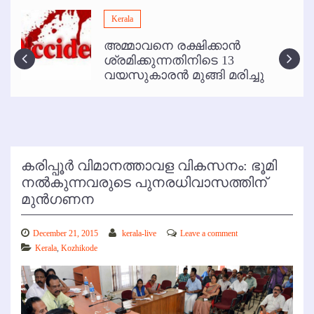
മമ്പുറം ആണ്ടു നേര്‍ച്ച ജൂണ്‍ 17 മുതല്‍
Kerala
ഇനി രമേശ് പിഷാരടി സ്റ്റേജ് ഷോകള്‍ക്ക് ഇല്ല
അമ്മാവനെ രക്ഷിക്കാന്‍
കോഴിക്കോട് വിമാനത്താവളത്തില്‍ അനധികൃത പാര്‍ക്കിംഗ് പിരിവ് :
ശ്രമിക്കുന്നതിനിടെ 13
പരാതി തള്ളി
വയസുകാരന്‍ മുങ്ങി മരിച്ചു
കരിപ്പൂര്‍ വിമാനത്താവള വികസനം: ഭൂമി
നല്‍കുന്നവരുടെ പുനരധിവാസത്തിന്
മുന്‍ഗണന
December 21, 2015
kerala-live
Leave a comment
Kerala
,
Kozhikode