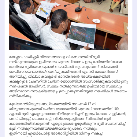
മലപ്പുറം :കരിപ്പൂര്‍ വിമാനത്താവള വികസനത്തിന് ഭൂമി
നല്‍കുന്നവരുടെ ഉചിതമായ പുനരധിവാസം ഉറപ്പാക്കിയതിന് ശേഷം
മാത്രമേ ഭൂമിയേറ്റെടുക്കല്‍ നടപടികള്‍ തുടങ്ങൂവെന്ന് സ്‌പെഷല്‍
ഓഫീസറായ ലാന്‍ഡ് റവന്യൂ കമ്മീഷണര്‍ എം.സി മോഹന്‍ദാസ്
അറിയിച്ചു. ജില്ലാ കലക്ടര്‍ ടി ഭാസ്‌കരന്റെ അധ്യക്ഷതയില്‍
കലക്ടറുടെ ചേംബറില്‍ ചേര്‍ന്ന യോഗത്തില്‍ സംസാരിക്കുകയായിരുന്നു
സ്‌പെഷല്‍ ഓഫീസര്‍. സ്ഥലം നല്‍കുന്നവര്‍ക്ക് ഉചിതമായ സ്ഥലവും
അടിസ്ഥാന സൗകര്യങ്ങളും ഉറപ്പാക്കുന്നതിനുള്ള നടപടികള്‍ ആദ്യം
സ്വീകരിക്കും.
മുഖ്യമന്ത്രിയുടെ അധ്യക്ഷതയില്‍ നവംബര്‍ 17 ന്
തിരുവനന്തപുരത്ത് ചേര്‍ന്ന യോഗത്തില്‍ പുനരധിവാസത്തിന് 100
ഏക്കര്‍ ഭൂമി ഏറ്റെടുക്കാനാണ് തീരുമാനിച്ചത്. ഇതുപ്രകാരം പുളിക്കല്‍,
നെടിയിരുപ്പ്, കൊണ്ടോട്ടി, വില്ലേജുകളിലാണ് നിലവില്‍ ഭൂമി
കണ്ടെത്തിയിരിക്കുന്നത്. ഏറ്റെടുക്കാന്‍ ഉദ്ദേശിക്കുന്ന ഭൂമി സംബന്ധിച്ച്
ഭൂമി നല്‍കുന്നവര്‍ക്ക് വ്യക്തമായ രൂപരേഖ നല്‍കും.
ഇതിനായി എയര്‍പോര്‍ട്ട് അതോറിറ്റിയില്‍ നിന്നും സ്‌കച്ച്