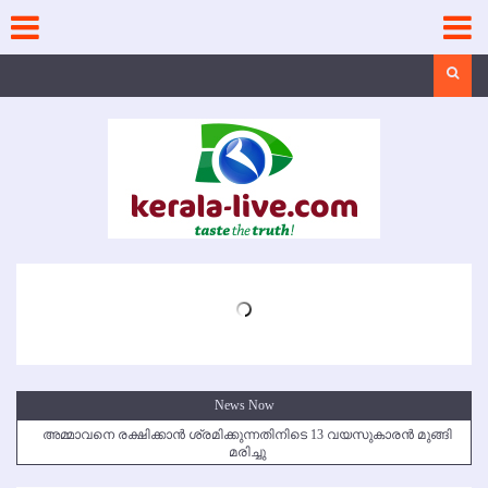
Skip
to
content
Search
News Now
അമ്മാവനെ രക്ഷിക്കാന്‍ ശ്രമിക്കുന്നതിനിടെ 13 വയസുകാരന്‍ മുങ്ങി
മരിച്ചു
കൃഷ്ണഗിരി അപകടം: സഹോദരങ്ങള്‍ക്ക് അന്ത്യാഞ്ജലി